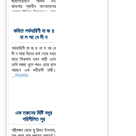
জ্বালিয়েছেন আবার ওই
জায়গায় স্বাধীন বাংলাদেশের
পতাকা টাঙিয়ে দিয়েছেন। পাক
জান্তাদের হুলিয়া মাথায় নিয়ে
২৫শে
...বিস্তারিত
কবিতা গর্ভধারিণী মা জ য়
না ল আ বে দী ন
গর্ভধারিণী মা জ য় না ল আ বে
দী ন সারা দিনের কর্ম শেষে মধ্য
রাতে ফিরলাম যখন বাড়ী এসে
দেখি দরজা খুলে পথও চেয়ে বসে
আছেন এক মহীয়সী নারী।
...বিস্তারিত
এক তরুনের মিষ্টি মধুর
পরিশীলিত সুর
শ্রীমঙ্গল থেকে মুু রিমন ইসলাম,
যার পুরো নাম প্রান্ত আচ্যর্য।