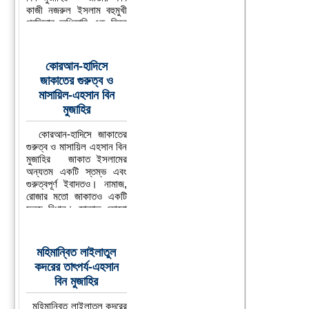
কাজী নজরুল ইসলাম বহুমুখী
প্রতিভার অধিকারি এক বিরল
সাহিত্য ব্যক্তিত্ব।
...বিস্তারিত
কোরআন-হাদিসে
জাকাতের গুরুত্ব ও
মাসায়িল-এহসান বিন
মুজাহির
কোরআন-হাদিসে জাকাতের
গুরুত্ব ও মাসায়িল এহসান বিন
মুজাহির জাকাত ইসলামের
অন্যতম একটি স্তম্ভ এবং
গুরুত্বপূর্ণ ইবাদতও। নামাজ,
রোজার মতো জাকাতও একটি
ফরজ বিধান। জাকাত কোনো
ঐচ্ছিক আমল বা
...বিস্তারিত
মহিমান্বিত লাইলাতুল
কদরের তাৎপর্য-এহসান
বিন মুজাহির
মহিমান্বিত লাইলাতুল কদরের