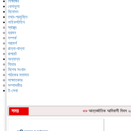
শিক্ষাঙ্গন
খেলাধুলা
বিনোদন
তথ্য-প্রযুক্তি
লাইফস্টাইল
স্বাস্থ্য
ভ্রমন
সম্পর্ক
পরামর্শ
রান্না-বান্না
রূপচর্চা
অন্যান্য
ফিচার
বিশেষ সংবাদ
পাঠকের মতামত
সাক্ষাতকার
সম্পাদকীয়
ই-সেবা
সময়
«»
আন্তর্জাতিক আদিবাসী দিবস ২০২৬
শিরোনাম: