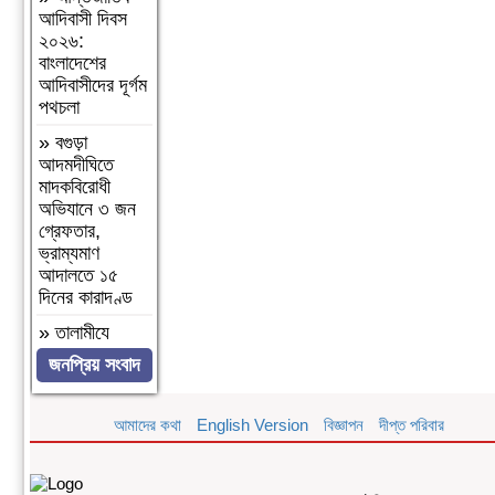
আদিবাসী দিবস
২০২৬:
বাংলাদেশের
আদিবাসীদের দূর্গম
পথচলা
»
বগুড়া
আদমদীঘিতে
মাদকবিরোধী
অভিযানে ৩ জন
গ্রেফতার,
ভ্রাম্যমাণ
আদালতে ১৫
দিনের কারাদণ্ড
»
‎তালামীযে
ইসলামিয়া
জনপ্রিয় সংবাদ
জগন্নাথপুর পশ্চিম
উপজেলা শাখার
কাউন্সিল সম্পন্ন।
আমাদের কথা
English Version
বিজ্ঞাপন
দীপ্ত পরিবার
»
কমলগঞ্জে
হাবিবুন নেছা