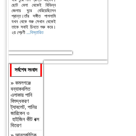
ছোট বেলা থেকেই বিভিন্ন
জেলায় ঘুরে বেরিয়েছিলেন
প্রান্ত।তাঁর সঙ্গীত পাগলামি
যখন থেকে শুরু সেখান থেকেই
তাকে সবাই চিনতে শুরু করে।
২য় শ্রেণী
...বিস্তারিত
সর্বশেষ সংবাদ
»
কমলগঞ্জে
বন্যাকবলিত
এলাকায় পানি
বিশুদ্ধকরণ
ট্যাবলেট, পানির
জারিকেন ও
হাইজিন কীট বক্স
বিতরণ
»
আন্তর্জাতিক