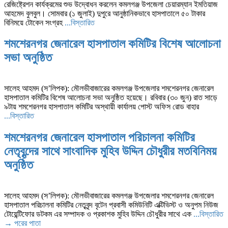
রেজিষ্ট্রেশন কার্যক্রমের শুভ উদ্বোধন করলেন কমলগঞ্জ উপজেলা চেয়ারম্যান ইমতিয়াজ
আহমেদ বুলবুল। সোমবার (১ জুলাই) দুপুরে আনুষ্ঠানিকভাবে হাসপাতালে ৫০ টাকার
বিনিময়ে টোকেন সংগ্রহ
...বিস্তারিত
শমশেরনগর জেনারেল হাসপাতাল কমিটির বিশেষ আলোচনা
সভা অনুষ্ঠিত
সালেহ আহমদ (স’লিপক): মৌলভীবাজারের কমলগঞ্জ উপজেলার শমশেরনগর জেনারেল
হাসপাতাল কমিটির বিশেষ আলোচনা সভা অনুষ্ঠিত হয়েছে। রবিবার (৩০ জুন) রাত সাড়ে
৯টায় শমশেরনগর হাসপাতাল কমিটির অস্থায়ী কার্যালয় পোস্ট অফিস রোড বাহার
...বিস্তারিত
শমশেরনগর জেনারেল হাসপাতাল পরিচালনা কমিটির
নেতৃবৃন্দের সাথে সাংবাদিক মুহিব উদ্দিন চৌধুরীর মতবিনিময়
অনুষ্ঠিত
সালেহ আহমদ (স’লিপক): মৌলভীবাজারের কমলগঞ্জ উপজেলার শমশেরনগর জেনারেল
হাসপাতাল পরিচালনা কমিটির নেতৃবৃন্দ বৃটেন প্রবাসী কমিউনিটি এক্টিভিস্ট ও অনুপম নিউজ
টোয়েন্টিফোর ডটকম এর সম্পাদক ও প্রকাশক মুহিব উদ্দিন চৌধুরীর সাথে এক
...বিস্তারিত
→
পরের পাতা