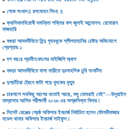
»
শোক সংবাদ॥ রসমোহন সিংহ ॥
»
ফ্যাসিবাদবিরোধী সমন্বিত শক্তির ফল জুলাই আন্দোলন: রেদোয়ান
মাজহারি
»
বগুড়া আদমদীঘিতে হিন্দু গৃহবধূকে শ্লীলতাহানির চেষ্টার অভিযোগে
গ্রেপ্তার-১
»
দশ বছ‌রে গ্রামীণ‌ফো‌সের মাইজিপি অ্যাপ
»
বগুড়া আদমদীঘিতে বাসা বাড়ীতে দুঃসাহসিক চুরি সংঘটিত
»
দুপচাঁচিয়া ট্রেনে কাটা পড়ে যুবকের মৃত্যু
»
চারপাশে সবকিছু আগের মতোই আছে, শুধু তোমরাই নেই”—উলুয়াইল
মাদ্রাসায় আলিম পরীক্ষার্থী ২০২৬ এর অশ্রুসিক্ত বিদায়।
»
সিলেট রেঞ্জের শ্রেষ্ঠ অফিসার ইনচার্জ নির্বাচিত হলেন মৌলভীবাজার
মডেল থানার অফিসার ইনচার্জ সাইফুল।