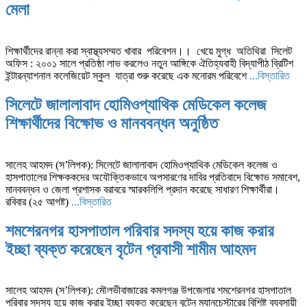
মেলা
শিক্ষার্থীদের রান্না করা স্বাস্থ্যসম্মত খাবার পরিবেশন।। খেয়ে মুগ্ধ অতিথিরা সিলেট
অফিস : ২০০১ সালে প্রতিষ্ঠা লাভ করলেও নতুন আঙ্গিকে ঐতিহ্যবাহী বিদ্যাপীঠ ব্রিটিশ
ইন্টারন্যাশনাল কলেজিয়েট স্কুল যাত্রা শুরু করেছে এক মনোরম পরিবেশে
...বিস্তারিত
সিলেটে জালালাবাদ হোমিওপ্যাথিক মেডিকেল কলেজ
শিক্ষার্থীদের বিক্ষোভ ও মানববন্ধন অনুষ্ঠিত
সালেহ আহমদ (স’লিপক): সিলেটে জালালাবাদ হোমিওপ্যাথিক মেডিকেল কলেজ ও
হাসপাতালের শিক্ষককদের অযৌক্তিকভাবে অপসারণের দাবির প্রতিবাদে বিক্ষোভ সমাবেশ,
মানববন্ধন ও জেলা প্রশাসক বরাবরে স্মারকলিপি প্রদান করেছে সাধারণ শিক্ষার্থীরা।
রবিবার (২৫ আগষ্ট)
...বিস্তারিত
শমশেরনগর হাসপাতাল পরিবার সদস্য হয়ে কাজ করার
ইচ্ছা ব্যক্ত করেছেন বৃটেন প্রবাসী শামীম আহমদ
সালেহ আহমদ (স’লিপক): মৌলভীবাজারের কমলগঞ্জ উপজেলার শমশেরনগর হাসপাতাল
পরিবার সদস্য হয়ে কাজ করার ইচ্ছা ব্যক্ত করেছেন বৃটেন ম্যানচেস্টারের বিশিষ্ট ব্যবসায়ী