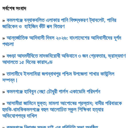
সর্বশেষ সংবাদ
»
কমলগঞ্জে বন্যাকবলিত এলাকায় পানি বিশুদ্ধকরণ ট্যাবলেট, পানির
জারিকেন ও হাইজিন কীট বক্স বিতরণ
»
আন্তর্জাতিক আদিবাসী দিবস ২০২৬: বাংলাদেশের আদিবাসীদের দূর্গম
পথচলা
»
বগুড়া আদমদীঘিতে মাদকবিরোধী অভিযানে ৩ জন গ্রেফতার, ভ্রাম্যমাণ
আদালতে ১৫ দিনের কারাদণ্ড
»
‎তালামীযে ইসলামিয়া জগন্নাথপুর পশ্চিম উপজেলা শাখার কাউন্সিল
সম্পন্ন।
»
কমলগঞ্জে হাবিবুন নেছা চৌধুরী গার্লস একাডেমি পরিদর্শন
»
আসামীরা জামিনে মুক্ত; মামলা আপোষের প্রস্তাব; বাদীর পরিবারকে
হুমকি-ধামকিকমলগঞ্জে বহুল আলোচিত স্কুল শিক্ষিকা হত্যার
অভিযোগপত্র দাখিল
»
কমলগঞ্জে নিরাপদ সড়ক চাই এর পরিচিতি সভা অনুষ্ঠিত