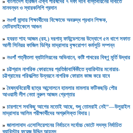
»
বাংলাদেশ হরিজন ঐক্য পরিষদের ৭ দফা দাবি বাস্তবায়নের দাবীতে
মানবন্ধন ও স্বারকলিপি প্রদান
»
নওগাঁ মান্দায় শিক্ষার্থীদের বিক্ষোভে অবরুদ্ধ প্রধান শিক্ষক,
মোটরসাইকেলে আগুন
»
হযরত শাহ আজম (রহ.) দরগাহ্ ফাউন্ডেশনের উদ্যোগে ৫ম ধাপে সফাত
আলী সিনিয়র ফাজিল ডিগ্রি মাদ্রাসায় বৃক্ষরোপণ কর্মসূচি সম্পন্ন
»
নওগাঁ পত্নীতলা ব্যাটালিয়নের অভিযানে, কষ্টি পাথরের বিষ্ণু মূর্তি উদ্ধার
»
চট্টগ্রাম নাগরিক ফোরামের প্রতিষ্ঠাবার্ষিকীতে ব‍্যারিস্টার মনোয়ার-
চট্টগ্রামের পরিকল্পিত উন্নয়নে নাগরিক ফোরাম কাজ করে যাবে
»
বৈষম্যবিরোধী ছাত্র আন্দোলনে হামলার মামলায় ফটিকছড়ি পৌর
আওয়ামী লীগ নেতা নুরুল আজম গ্রেপ্তার
»
চারপাশে সবকিছু আগের মতোই আছে, শুধু তোমরাই নেই”—উলুয়াইল
মাদ্রাসায় আলিম পরীক্ষার্থীদের অশ্রুসিক্ত বিদায়।
»
জালালাবাদ এসোসিয়েশনের নির্বাচনে সর্বোচ্চ ভোটে সদস্য নির্বাচিত
ব্যারিস্টার ফয়েজ উদ্দিন আহমদ