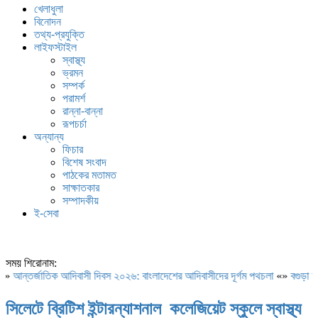
খেলাধুলা
বিনোদন
তথ্য-প্রযুক্তি
লাইফস্টাইল
স্বাস্থ্য
ভ্রমন
সম্পর্ক
পরামর্শ
রান্না-বান্না
রূপচর্চা
অন্যান্য
ফিচার
বিশেষ সংবাদ
পাঠকের মতামত
সাক্ষাতকার
সম্পাদকীয়
ই-সেবা
সময় শিরোনাম:
«»
আন্তর্জাতিক আদিবাসী দিবস ২০২৬: বাংলাদেশের আদিবাসীদের দূর্গম পথচলা
«»
বগুড়া আ
সিলেটে ব্রিটিশ ইন্টারন্যাশনাল কলেজিয়েট স্কুলে স্বাস্থ্য