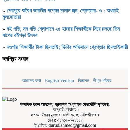
»
শেরপুরে অবৈধ ভারতীয় পণ্যের চালান জব্দ, গ্রেপ্তার- ৩ : অধরাই
মূলহোতারা
»
বই পড়ি, মন গড়ি শ্লোগানে ২৫ হাজার শিক্ষার্থীকে নিয়ে চলছে তিন
ধাপের বইপড়া উৎসব
»
নওগাঁয় শিক্ষার্থীর টাকা ছিনতাই; ডিবির অভিযানে গ্রেপ্তার ছিনতাইকারী
জনপ্রিয় সংবাদ
আমাদের কথা
English Version
বিজ্ঞাপন
দীপ্ত পরিবার
সম্পাদক দুরুদ আহমেদ, প্রকাশক অধ্যাপক ফেরদৌসি সুলতানা,
অস্থায়ী কার্যালয়:
৫০০/১ সৈয়দ মুজতবা আলী সড়ক, মৌলভীবাজার
ফোন: ০১৭১৮-০২১১১৮
ই-মেইল: durud.ahmed@gmail.com