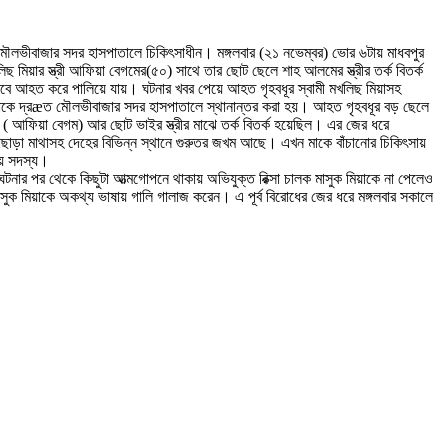
 মৌলভীবাজার সদর হাসপাতালে চিকিৎসাধীন। মঙ্গলবার (২১ নভেম্বর) ভোর ৬টায় মাধবপুর
খলিছ মিয়ার স্ত্রী আফিয়া বেগমের(৫০) সাথে তার ছোট ছেলে শাহ আলমের স্ত্রীর তর্ক বিতর্ক
তরভাবে আহত করে পালিয়ে যায়। ঘটনার খবর পেয়ে আহত গৃহবধূর স্বামী মখলিছ মিয়াসহ
েকে তাকে দ্রæত মৌলভীবাজার সদর হাসপাতালে স্থানান্তর করা হয়। আহত গৃহবধূর বড় ছেলে
 মা ( আফিয়া বেগম) আর ছোট ভাইর স্ত্রীর মাঝে তর্ক বিতর্ক হয়েছিল। এর জের ধরে
তাছাড়া মাথাসহ দেহের বিভিন্ন স্থানে গুরুতর জখম আছে। এখন মাকে বাঁচানোর চিকিৎসায়
িয় সদস্য।
টনার পর থেকে কিছুটা আত্মগোপনে থাকায় অভিযুক্ত রিক্সা চালক মাসুক মিয়াকে না পেলেও
ুক মিয়াকে অকথ্য ভাষায় গালি গালাজ করেন। এ পূর্ব বিরোধের জের ধরে মঙ্গলবার সকালে