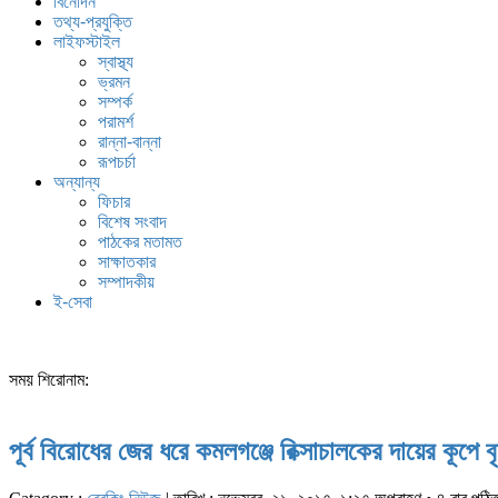
বিনোদন
তথ্য-প্রযুক্তি
লাইফস্টাইল
স্বাস্থ্য
ভ্রমন
সম্পর্ক
পরামর্শ
রান্না-বান্না
রূপচর্চা
অন্যান্য
ফিচার
বিশেষ সংবাদ
পাঠকের মতামত
সাক্ষাতকার
সম্পাদকীয়
ই-সেবা
সময় শিরোনাম:
পূর্ব বিরোধের জের ধরে কমলগঞ্জে রিক্সাচালকের দায়ের কূপে 