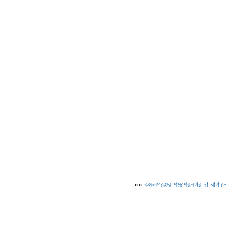
«»
কমলগঞ্জের শমশেরনগর চা বাগানে অতিরি