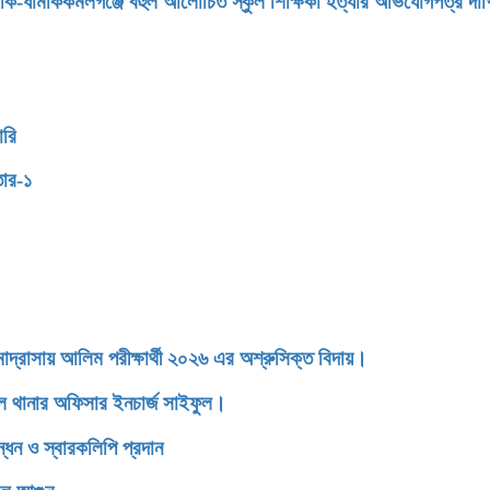
মকি-ধামকিকমলগঞ্জে বহুল আলোচিত স্কুল শিক্ষিকা হত্যার অভিযোগপত্র দা
ারি
তার-১
াসায় আলিম পরীক্ষার্থী ২০২৬ এর অশ্রুসিক্ত বিদায়।
ডেল থানার অফিসার ইনচার্জ সাইফুল।
্ধন ও স্বারকলিপি প্রদান