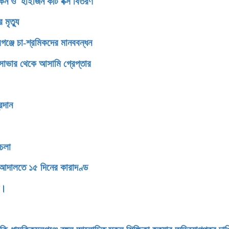
িকেন ও হাইজিন কীট বক্স বিতরণ
মৃত্যু
গঞ্জে চা-শ্রমিকদের মানববন্ধন
াভার থেকে আসামি গ্রেপ্তার
রদান
থচলা
 আদালতে ১৫ দিনের কারাদণ্ড
ন।