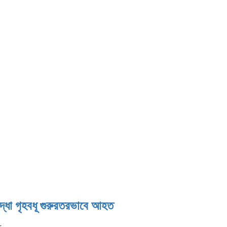
বৃদ্ধা গৃহবধূ গুরুরতরভাবে আহত