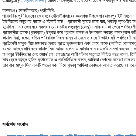
Catagory :
ব্রেকিং নিউজ
| তারিখ : নভেম্বর, ২১, ২০১৭, ১:২৭ অপরাহ্ণ • ৪ বার পঠি
কমলগঞ্জ (মৌলভীবাজার) প্রতিনিধি:
পারিবারিক পূর্ব বিরোধের জের ধরে মৌলভীবাজারের কমলগঞ্জ উপজেলার মাধবপুর ইউনিয়নে এ
ইউনিয়নের লঙ্গুরপার গ্রামে এ ঘটনাটি ঘটে। গ্রামবাসী সূত্রে জানা যায়, শ্বশুড় শ্বাশুড়ির 
হয়েছিল। এর জের ধরে মঙ্গলবার ভোর ৬টায় লঙ্গুরপুল (সেতু) এলাকায় একা পেয়ে প্রতিবেশী
গ্রামবাসীরা তাকে (গৃহবধূকে) উদ্ধার করে প্রথমে কমলগঞ্জ উপজেলা স্বাস্থ্য কমপ্লেক্
কামাল মিয়া, বলেন, বাড়ির পারিবারিক নিয়ম কানুন না মেনে তার ছোট ভাইর স্ত্রী প্রতিবেশী
প্রতিবেশী মাসুক মিয়া মঙ্গলবার ভোরে প্রাত ভ্রমনকালে একা পেয়ে মাকে (আফিয়া বেগমকে
ব্যস্ত আছেন দাবি করে কামাল মিয়া আরও বলেন, এ ঘটনায় থানায় একটি মামলা করবেন। কা
মাধবপুর ইউনিয়নের ৩নং ওয়ার্ড মো: মোতাহের আলী ঘটনার সত্যতা নিশ্চিত করে বলেন, তিন
তার ছেলে আব্দুল হামিদ মুঠোফোনে এ প্রতিনিধিকে বলেন, আফিয়া বেগমের আচরণ ভাল নয়। 
তার বাবা মাসুক মিয়া একটি গাছের ডাল দিয়ে গৃহবধূ আফিয়া বেগমকে আঘাত করেছেন। তব
সর্বশেষ সংবাদ