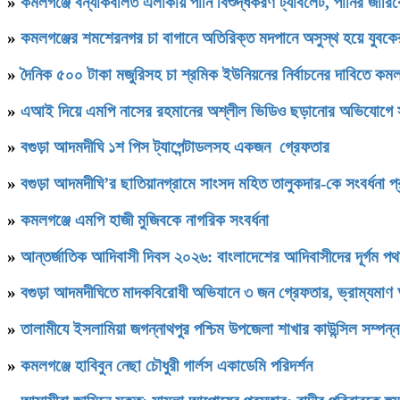
»
কমলগঞ্জে বন্যাকবলিত এলাকায় পানি বিশুদ্ধকরণ ট্যাবলেট, পানির জার
»
কমলগঞ্জের শমশেরনগর চা বাগানে অতিরিক্ত মদপানে অসুস্থ হয়ে যুবকের 
»
দৈনিক ৫০০ টাকা মজুরিসহ চা শ্রমিক ইউনিয়নের নির্বাচনের দাবিতে কমল
»
এআই দিয়ে এমপি নাসের রহমানের অশ্লীল ভিডিও ছড়ানোর অভিযোগে স
»
বগুড়া আদমদীঘি ১শ পিস ট্যাপেন্টাডলসহ একজন গ্রেফতার
»
বগুড়া আদমদীঘি’র ছাতিয়ানগ্রামে সাংসদ মহিত তালুকদার-কে সংবর্ধনা প্
»
কমলগঞ্জে এমপি হাজী মুজিবকে নাগরিক সংবর্ধনা
»
আন্তর্জাতিক আদিবাসী দিবস ২০২৬: বাংলাদেশের আদিবাসীদের দূর্গম প
»
বগুড়া আদমদীঘিতে মাদকবিরোধী অভিযানে ৩ জন গ্রেফতার, ভ্রাম্যমাণ
»
‎তালামীযে ইসলামিয়া জগন্নাথপুর পশ্চিম উপজেলা শাখার কাউন্সিল সম্পন্
»
কমলগঞ্জে হাবিবুন নেছা চৌধুরী গার্লস একাডেমি পরিদর্শন