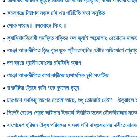
»
আসামীরা জামিনে মুক্ত; মামলা আপোষের প্রস্তাব; বাদীর পরিবারকে হু
»
কমলগঞ্জে নিরাপদ সড়ক চাই এর পরিচিতি সভা অনুষ্ঠিত
»
শোক সংবাদ॥ রসমোহন সিংহ ॥
»
ফ্যাসিবাদবিরোধী সমন্বিত শক্তির ফল জুলাই আন্দোলন: রেদোয়ান মাজহ
»
বগুড়া আদমদীঘিতে হিন্দু গৃহবধূকে শ্লীলতাহানির চেষ্টার অভিযোগে গ্রেপ্
»
দশ বছ‌রে গ্রামীণ‌ফো‌সের মাইজিপি অ্যাপ
»
বগুড়া আদমদীঘিতে বাসা বাড়ীতে দুঃসাহসিক চুরি সংঘটিত
»
দুপচাঁচিয়া ট্রেনে কাটা পড়ে যুবকের মৃত্যু
»
চারপাশে সবকিছু আগের মতোই আছে, শুধু তোমরাই নেই”—উলুয়াইল মাদ্র
»
সিলেট রেঞ্জের শ্রেষ্ঠ অফিসার ইনচার্জ নির্বাচিত হলেন মৌলভীবাজার ম
»
বাংলাদেশ হরিজন ঐক্য পরিষদের ৭ দফা দাবি বাস্তবায়নের দাবীতে মানবন