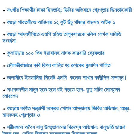
»
নওগাঁয় শিক্ষার্থীর টাকা ছিনতাই; ডিবির অভিযানে গ্রেপ্তার ছিনতাইকারী
»
বগুড়া গাবতলীতে আঙিনায় ১২ ফুট উঁচু গাঁজার গাছসহ আটক ১
»
বগুড়া আদমদীঘিতে এমপি মহিত তালুকদারকে দলিল লেখক সমিতি
সংবর্ধনা
»
কুলাউড়ায় ১০০ পিস ইয়াবাসহ মাদক কারবারি গ্রেফতার
»
মৌলভীবাজারে কবি রিপন কান্তি ধর রুপকের জন্মদিন পালিত
»
তালামীযে ইসলামিয়া সিলেট এমসি কলেজ শাখার কাউন্সিল সম্পন্ন।
»
সংবেদনশীল মানুষ হতে হলে বই পড়তে হবে- যু্গ্ম সচিব মোস্তফা
মোরশেদ
»
বগুড়ায় কথিত সন্ত্রাসী চক্রের গোপন আস্তানায় ডিবির অভিযান, অস্ত্র-
মাদকসহ গ্রেপ্তার ৩
»
শ্রীমঙ্গলে অবৈধ বালু উত্তোলনের বিরুদ্ধে অভিযান: বালুভর্তি ডায়না
ট্রাক জব্দ, হেকিম মিয়াসহ কয়েকজনের বিরুদ্ধে মামলা