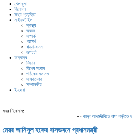
খেলাধুলা
বিনোদন
তথ্য-প্রযুক্তি
লাইফস্টাইল
স্বাস্থ্য
ভ্রমন
সম্পর্ক
পরামর্শ
রান্না-বান্না
রূপচর্চা
অন্যান্য
ফিচার
বিশেষ সংবাদ
পাঠকের মতামত
সাক্ষাতকার
সম্পাদকীয়
ই-সেবা
সময় শিরোনাম:
«»
বগুড়া আদমদীঘিতে বাসা বাড়ীতে দুঃস
মেয়র আনিসুল হকের বাসভবনে প্রধানমন্ত্রী