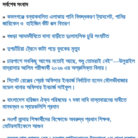
সর্বশেষ সংবাদ
»
কমলগঞ্জে বন্যাকবলিত এলাকায় পানি বিশুদ্ধকরণ ট্যাবলেট, পানির
জারিকেন ও হাইজিন কীট বক্স বিতরণ
»
বগুড়া আদমদীঘিতে বাসা বাড়ীতে দুঃসাহসিক চুরি সংঘটিত
»
দুপচাঁচিয়া ট্রেনে কাটা পড়ে যুবকের মৃত্যু
»
চারপাশে সবকিছু আগের মতোই আছে, শুধু তোমরাই নেই”—উলুয়াইল
মাদ্রাসায় আলিম পরীক্ষার্থী ২০২৬ এর অশ্রুসিক্ত বিদায়।
»
সিলেট রেঞ্জের শ্রেষ্ঠ অফিসার ইনচার্জ নির্বাচিত হলেন মৌলভীবাজার
মডেল থানার অফিসার ইনচার্জ সাইফুল।
»
বাংলাদেশ হরিজন ঐক্য পরিষদের ৭ দফা দাবি বাস্তবায়নের দাবীতে
মানবন্ধন ও স্বারকলিপি প্রদান
»
নওগাঁ মান্দায় শিক্ষার্থীদের বিক্ষোভে অবরুদ্ধ প্রধান শিক্ষক,
মোটরসাইকেলে আগুন