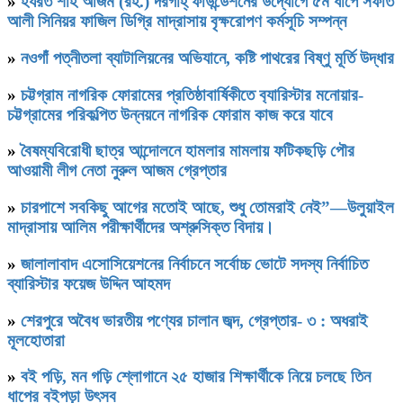
»
হযরত শাহ আজম (রহ.) দরগাহ্ ফাউন্ডেশনের উদ্যোগে ৫ম ধাপে সফাত
আলী সিনিয়র ফাজিল ডিগ্রি মাদ্রাসায় বৃক্ষরোপণ কর্মসূচি সম্পন্ন
»
নওগাঁ পত্নীতলা ব্যাটালিয়নের অভিযানে, কষ্টি পাথরের বিষ্ণু মূর্তি উদ্ধার
»
চট্টগ্রাম নাগরিক ফোরামের প্রতিষ্ঠাবার্ষিকীতে ব‍্যারিস্টার মনোয়ার-
চট্টগ্রামের পরিকল্পিত উন্নয়নে নাগরিক ফোরাম কাজ করে যাবে
»
বৈষম্যবিরোধী ছাত্র আন্দোলনে হামলার মামলায় ফটিকছড়ি পৌর
আওয়ামী লীগ নেতা নুরুল আজম গ্রেপ্তার
»
চারপাশে সবকিছু আগের মতোই আছে, শুধু তোমরাই নেই”—উলুয়াইল
মাদ্রাসায় আলিম পরীক্ষার্থীদের অশ্রুসিক্ত বিদায়।
»
জালালাবাদ এসোসিয়েশনের নির্বাচনে সর্বোচ্চ ভোটে সদস্য নির্বাচিত
ব্যারিস্টার ফয়েজ উদ্দিন আহমদ
»
শেরপুরে অবৈধ ভারতীয় পণ্যের চালান জব্দ, গ্রেপ্তার- ৩ : অধরাই
মূলহোতারা
»
বই পড়ি, মন গড়ি শ্লোগানে ২৫ হাজার শিক্ষার্থীকে নিয়ে চলছে তিন
ধাপের বইপড়া উৎসব