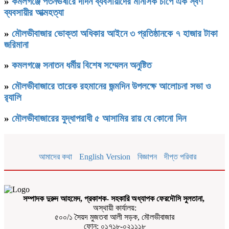
»
কমলগঞ্জে পতনঊষারে দাদন ব্যবসায়ীদের মানসিক চাপে এক স্বর্ণ
ব্যবসায়ীর আত্মহত্যা
»
মৌলভীবাজার ভোক্তা অধিকার আইনে ৩ প্রতিষ্ঠানকে ৭ হাজার টাকা
জরিমানা
»
কমলগঞ্জে সনাতন ধর্মীয় বিশেষ সম্মেলন অনুষ্টিত
»
মৌলভীবাজারে তারেক রহমানের জন্মদিন উপলক্ষে আলোচনা সভা ও
র‌্যালি
»
মৌলভীবাজারের যুদ্ধাপরাধী ৫ আসামির রায় যে কোনো দিন
আমাদের কথা
English Version
বিজ্ঞাপন
দীপ্ত পরিবার
সম্পাদক দুরুদ আহমেদ, প্রকাশক- সহকারি অধ্যাপক ফেরদৌসি সুলতানা,
অস্থায়ী কার্যালয়:
৫০০/১ সৈয়দ মুজতবা আলী সড়ক, মৌলভীবাজার
ফোন: ০১৭১৮-০২১১১৮