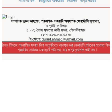
আমাদের কথা
English Version
বিজ্ঞাপন
দীপ্ত পরিবার
সম্পাদক দুরুদ আহমেদ, প্রকাশক- সহকারি অধ্যাপক ফেরদৌসি সুলতানা,
অস্থায়ী কার্যালয়:
৫০০/১ সৈয়দ মুজতবা আলী সড়ক, মৌলভীবাজার
ফোন: ০১৭১৮-০২১১১৮
ই-মেইল: durud.ahmed@gmail.com
দীপ্ত নিউজে প্রকাশিত সংবাদ বিনা অনুমতিতে ব্যবহার করা বেআইনি,পাঠকের মতামত বিভা
প্রচারিত মতামত একান্তই পাঠকের, তার জন্য কৃর্তপক্ষ দায়ী নয়।