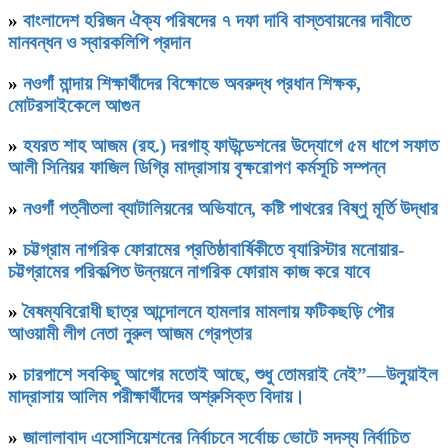
»
বাংলাদেশ হরিজন ঐক্য পরিষদের ৭ দফা দাবি বাস্তবায়নের দাবীতে
মানবন্ধন ও স্বারকলিপি প্রদান
»
নওগাঁ মান্দায় শিক্ষার্থীদের বিক্ষোভে অবরুদ্ধ প্রধান শিক্ষক,
মোটরসাইকেলে আগুন
»
হযরত শাহ আজম (রহ.) দরগাহ্ ফাউন্ডেশনের উদ্যোগে ৫ম ধাপে সফাত
আলী সিনিয়র ফাজিল ডিগ্রি মাদ্রাসায় বৃক্ষরোপণ কর্মসূচি সম্পন্ন
»
নওগাঁ পত্নীতলা ব্যাটালিয়নের অভিযানে, কষ্টি পাথরের বিষ্ণু মূর্তি উদ্ধার
»
চট্টগ্রাম নাগরিক ফোরামের প্রতিষ্ঠাবার্ষিকীতে ব‍্যারিস্টার মনোয়ার-
চট্টগ্রামের পরিকল্পিত উন্নয়নে নাগরিক ফোরাম কাজ করে যাবে
»
বৈষম্যবিরোধী ছাত্র আন্দোলনে হামলার মামলায় ফটিকছড়ি পৌর
আওয়ামী লীগ নেতা নুরুল আজম গ্রেপ্তার
»
চারপাশে সবকিছু আগের মতোই আছে, শুধু তোমরাই নেই”—উলুয়াইল
মাদ্রাসায় আলিম পরীক্ষার্থীদের অশ্রুসিক্ত বিদায়।
»
জালালাবাদ এসোসিয়েশনের নির্বাচনে সর্বোচ্চ ভোটে সদস্য নির্বাচিত