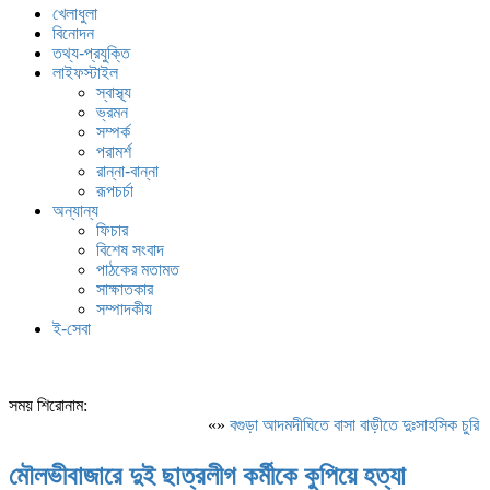
খেলাধুলা
বিনোদন
তথ্য-প্রযুক্তি
লাইফস্টাইল
স্বাস্থ্য
ভ্রমন
সম্পর্ক
পরামর্শ
রান্না-বান্না
রূপচর্চা
অন্যান্য
ফিচার
বিশেষ সংবাদ
পাঠকের মতামত
সাক্ষাতকার
সম্পাদকীয়
ই-সেবা
সময় শিরোনাম:
«»
বগুড়া আদমদীঘিতে বাসা বাড়ীতে দুঃসাহসিক চুরি স
মৌলভীবাজারে দুই ছাত্রলীগ কর্মীকে কুপিয়ে হত্যা