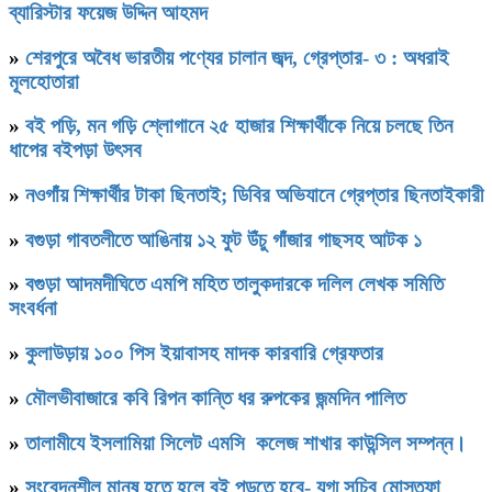
ব্যারিস্টার ফয়েজ উদ্দিন আহমদ
»
শেরপুরে অবৈধ ভারতীয় পণ্যের চালান জব্দ, গ্রেপ্তার- ৩ : অধরাই
মূলহোতারা
»
বই পড়ি, মন গড়ি শ্লোগানে ২৫ হাজার শিক্ষার্থীকে নিয়ে চলছে তিন
ধাপের বইপড়া উৎসব
»
নওগাঁয় শিক্ষার্থীর টাকা ছিনতাই; ডিবির অভিযানে গ্রেপ্তার ছিনতাইকারী
»
বগুড়া গাবতলীতে আঙিনায় ১২ ফুট উঁচু গাঁজার গাছসহ আটক ১
»
বগুড়া আদমদীঘিতে এমপি মহিত তালুকদারকে দলিল লেখক সমিতি
সংবর্ধনা
»
কুলাউড়ায় ১০০ পিস ইয়াবাসহ মাদক কারবারি গ্রেফতার
»
মৌলভীবাজারে কবি রিপন কান্তি ধর রুপকের জন্মদিন পালিত
»
তালামীযে ইসলামিয়া সিলেট এমসি কলেজ শাখার কাউন্সিল সম্পন্ন।
»
সংবেদনশীল মানুষ হতে হলে বই পড়তে হবে- যু্গ্ম সচিব মোস্তফা