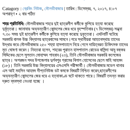
Catagory :
ব্রেকিং নিউজ
,
মৌলভীবাজার
| তারিখ : ডিসেম্বর, ৭, ২০১৭, ৪:০৭
অপরাহ্ণ • ২ বার পঠিত
শহর প্রতিনিধি:
মৌলভীবাজার শহরে দুই ছাত্রলীগ কর্মীকে কুপিয়ে হত্যা করেছে
দুর্বৃত্তরা। জানাযায় অভ্যন্তরীণ কোন্দলের জের ধরে বৃহস্পতিবার (৭ ডিসেম্বর) সন্ধ্যা
৭.৩০ সময় দুই ছাত্রলীগ কর্মীকে কুপিয়ে হত্যা করেছে দুবৃত্তরা। এঘটনাটি ঘটেছে
সরকারি বালক উচ্চ বিদ্যালয় ছাত্রবাসের সামনে।পরে স্থানীয়রা আহতবস্থায় তাদের
উদ্ধার করে মৌলভীবাজার ২৫০ শয্যা হাসপাতালে নিয়ে গেলে দায়িত্বরত চিকিৎসক তাদের
মৃত ঘোষণা করেন। নিহতরা হলেন, শহরের পুরাতন হাসপাতাল রোডের বাসিন্দা আবু বক্কর
সিদ্দিকের ছেলে সুলতান মোহাম্মদ শাহবাব (২৩), তিনি মৌলভীবাজার সরকারি কলেজের
ছাত্র। অপরজন সদর উপজেলার দুর্লবপুর গ্রামের বিলাল হোসেনের ছেলে মাহি আহমদ
(১৮)। তিনি সরকারি উচ্চ বিদ্যালয়ের এসএসসি পরীক্ষার্থী। মৌলভীবাজার মডেল থানার
এস আই মহসিন আহমদ দীপ্তনিউজ ডট কমকে বিষয়টি নিশ্চিত করেন,ছাত্রলীগের
অভ্যন্তরীণ কোন্দলের জের ধরে এ হত্যাকাণ্ড ঘটে থাকতে পারে। বিষয়টি তদন্ত করার
দ্রুত ব্যবস্থা নেওয়া হচ্ছে ।