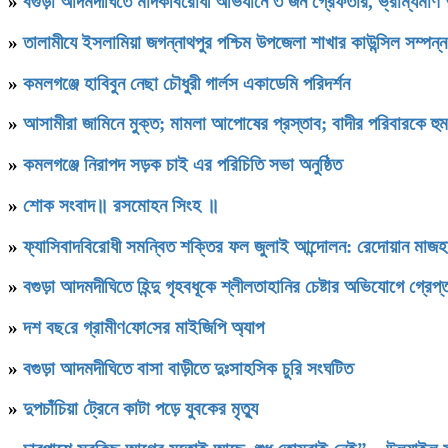
»
বগুড়া আদমদীঘিতে মাদকবিরোধী অভিযানে ৩ জন গ্রেফতার, ভ্রাম্যমাণ
»
‎তালামীযে ইসলামিয়া জগন্নাথপুর পশ্চিম উপজেলা শাখার কাউন্সিল সম্পন্
»
কমলগঞ্জে হাবিবুন নেছা চৌধুরী গার্লস একাডেমি পরিদর্শন
»
আসামীরা জামিনে মুক্ত; মামলা আপোষের প্রস্তাব; বাদীর পরিবারকে হু
»
কমলগঞ্জে নিরাপদ সড়ক চাই এর পরিচিতি সভা অনুষ্ঠিত
»
শোক সংবাদ॥ রসমোহন সিংহ ॥
»
ফ্যাসিবাদবিরোধী সমন্বিত শক্তির ফল জুলাই আন্দোলন: রেদোয়ান মাজহ
»
বগুড়া আদমদীঘিতে হিন্দু গৃহবধূকে শ্লীলতাহানির চেষ্টার অভিযোগে গ্রেপ্
»
দশ বছ‌রে গ্রামীণ‌ফো‌সের মাইজিপি অ্যাপ
»
বগুড়া আদমদীঘিতে বাসা বাড়ীতে দুঃসাহসিক চুরি সংঘটিত
»
দুপচাঁচিয়া ট্রেনে কাটা পড়ে যুবকের মৃত্যু