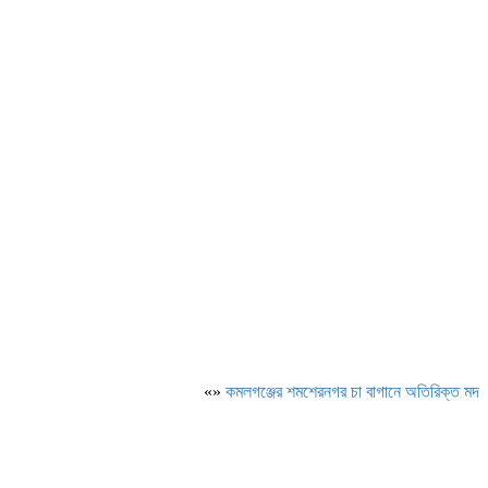
«»
কমলগঞ্জের শমশেরনগর চা বাগানে অতিরিক্ত মদপানে অস