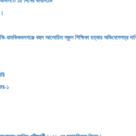
 আদালতে ১৫ দিনের কারাদণ্ড
ন।
মকি-ধামকিকমলগঞ্জে বহুল আলোচিত স্কুল শিক্ষিকা হত্যার অভিযোগপত্র দা
ারি
তার-১