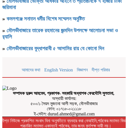
»
মৌলভীবাজার ভোক্তা অধিকার আইনে ৩ প্রতিষ্ঠানকে ৭ হাজার টাকা
জরিমানা
»
কমলগঞ্জে সনাতন ধর্মীয় বিশেষ সম্মেলন অনুষ্টিত
»
মৌলভীবাজারে তারেক রহমানের জন্মদিন উপলক্ষে আলোচনা সভা ও
র‌্যালি
»
মৌলভীবাজারের যুদ্ধাপরাধী ৫ আসামির রায় যে কোনো দিন
আমাদের কথা
English Version
বিজ্ঞাপন
দীপ্ত পরিবার
সম্পাদক দুরুদ আহমেদ, প্রকাশক- সহকারি অধ্যাপক ফেরদৌসি সুলতানা,
অস্থায়ী কার্যালয়:
৫০০/১ সৈয়দ মুজতবা আলী সড়ক, মৌলভীবাজার
ফোন: ০১৭১৮-০২১১১৮
ই-মেইল: durud.ahmed@gmail.com
দীপ্ত নিউজে প্রকাশিত সংবাদ বিনা অনুমতিতে ব্যবহার করা বেআইনি,পাঠকের মতামত বিভা
প্রচারিত মতামত একান্তই পাঠকের, তার জন্য কৃর্তপক্ষ দায়ী নয়।