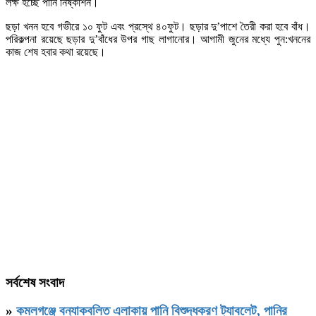
লক্ষ হচ্ছে পানি নিষ্কাশন।
ছড়া খনন হবে গভীরে ১০ ফুট এবং প্রস্থে ৪০ফুট। ছড়ার দু’পাশে তৈরী করা হবে বাঁধ।
পরিকল্পনা রয়েছে ছড়ার দু’বাঁধের উপর গাছ লাগানোর। আগামী জুনের মধ্যে পুন:খননের
কাজ শেষ হবার কথা রয়েছে।
সর্বশেষ সংবাদ
»
কমলগঞ্জে বন্যাকবলিত এলাকায় পানি বিশুদ্ধকরণ ট্যাবলেট, পানির