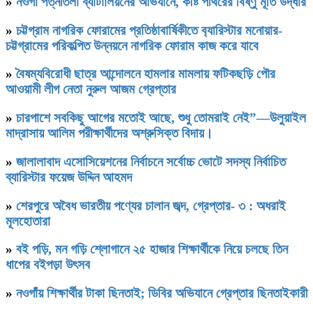
»
নওগাঁ পত্নীতলা ব্যাটালিয়নের অভিযানে, কষ্টি পাথরের বিষ্ণু মূর্তি উদ্ধার
»
চট্টগ্রাম নাগরিক ফোরামের প্রতিষ্ঠাবার্ষিকীতে ব‍্যারিস্টার মনোয়ার-
চট্টগ্রামের পরিকল্পিত উন্নয়নে নাগরিক ফোরাম কাজ করে যাবে
»
বৈষম্যবিরোধী ছাত্র আন্দোলনে হামলার মামলায় ফটিকছড়ি পৌর
আওয়ামী লীগ নেতা নুরুল আজম গ্রেপ্তার
»
চারপাশে সবকিছু আগের মতোই আছে, শুধু তোমরাই নেই”—উলুয়াইল
মাদ্রাসায় আলিম পরীক্ষার্থীদের অশ্রুসিক্ত বিদায়।
»
জালালাবাদ এসোসিয়েশনের নির্বাচনে সর্বোচ্চ ভোটে সদস্য নির্বাচিত
ব্যারিস্টার ফয়েজ উদ্দিন আহমদ
»
শেরপুরে অবৈধ ভারতীয় পণ্যের চালান জব্দ, গ্রেপ্তার- ৩ : অধরাই
মূলহোতারা
»
বই পড়ি, মন গড়ি শ্লোগানে ২৫ হাজার শিক্ষার্থীকে নিয়ে চলছে তিন
ধাপের বইপড়া উৎসব
»
নওগাঁয় শিক্ষার্থীর টাকা ছিনতাই; ডিবির অভিযানে গ্রেপ্তার ছিনতাইকারী