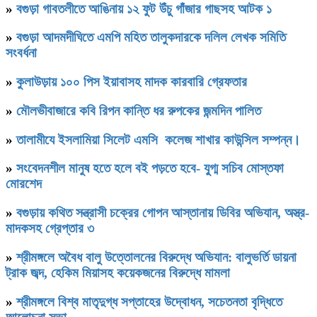
»
বগুড়া গাবতলীতে আঙিনায় ১২ ফুট উঁচু গাঁজার গাছসহ আটক ১
»
বগুড়া আদমদীঘিতে এমপি মহিত তালুকদারকে দলিল লেখক সমিতি
সংবর্ধনা
»
কুলাউড়ায় ১০০ পিস ইয়াবাসহ মাদক কারবারি গ্রেফতার
»
মৌলভীবাজারে কবি রিপন কান্তি ধর রুপকের জন্মদিন পালিত
»
তালামীযে ইসলামিয়া সিলেট এমসি কলেজ শাখার কাউন্সিল সম্পন্ন।
»
সংবেদনশীল মানুষ হতে হলে বই পড়তে হবে- যু্গ্ম সচিব মোস্তফা
মোরশেদ
»
বগুড়ায় কথিত সন্ত্রাসী চক্রের গোপন আস্তানায় ডিবির অভিযান, অস্ত্র-
মাদকসহ গ্রেপ্তার ৩
»
শ্রীমঙ্গলে অবৈধ বালু উত্তোলনের বিরুদ্ধে অভিযান: বালুভর্তি ডায়না
ট্রাক জব্দ, হেকিম মিয়াসহ কয়েকজনের বিরুদ্ধে মামলা
»
শ্রীমঙ্গলে বিশ্ব মাতৃদুগ্ধ সপ্তাহের উদ্বোধন, সচেতনতা বৃদ্ধিতে