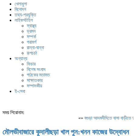
খেলাধুলা
বিনোদন
তথ্য-প্রযুক্তি
লাইফস্টাইল
স্বাস্থ্য
ভ্রমন
সম্পর্ক
পরামর্শ
রান্না-বান্না
রূপচর্চা
অন্যান্য
ফিচার
বিশেষ সংবাদ
পাঠকের মতামত
সাক্ষাতকার
সম্পাদকীয়
ই-সেবা
সময় শিরোনাম:
«»
বগুড়া আদমদীঘিতে বাসা বাড়ীতে দুঃস
মৌলভীবাজারে কুদালীছড়া খাল পুন:খনন কাজের উদ্বোধন