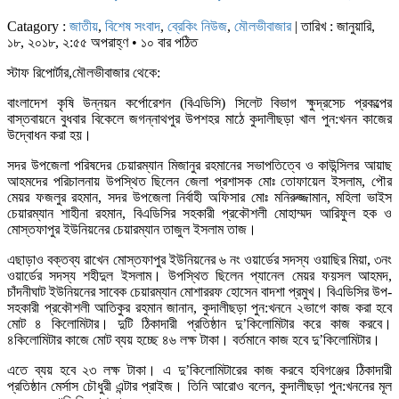
Catagory :
জাতীয়
,
বিশেষ সংবাদ
,
ব্রেকিং নিউজ
,
মৌলভীবাজার
| তারিখ : জানুয়ারি,
১৮, ২০১৮, ২:৫৫ অপরাহ্ণ • ১০ বার পঠিত
স্টাফ রিপোর্টার,মৌলভীবাজার থেকে:
বাংলাদেশ কৃষি উন্নয়ন কর্পোরেশন (বিএডিসি) সিলেট বিভাগ ক্ষুদ্রসেচ প্রকল্পের
বাস্তবায়নে বুধবার বিকেলে জগন্নাথপুর উপশহর মাঠে কুদালীছড়া খাল পুন:খনন কাজের
উদ্বোধন করা হয়।
সদর উপজেলা পরিষদের চেয়ারম্যান মিজানুর রহমানের সভাপতিত্বে ও কাউন্সিলর আয়াছ
আহমদের পরিচালনায় উপস্থিত ছিলেন জেলা প্রশাসক মোঃ তোফায়েল ইসলাম, পৌর
মেয়র ফজলুর রহমান, সদর উপজেলা নির্বাহী অফিসার মোঃ মনিরুজ্জামান, মহিলা ভাইস
চেয়ারম্যান শাহীনা রহমান, বিএডিসির সহকারী প্রকৌশলী মোহাম্মদ আরিফুল হক ও
মোস্তফাপুর ইউনিয়নের চেয়ারম্যান তাজুল ইসলাম তাজ।
এছাড়াও বক্তব্য রাখেন মোস্তফাপুর ইউনিয়নের ৬ নং ওয়ার্ডের সদস্য ওয়াছির মিয়া, ৩নং
ওয়ার্ডের সদস্য শহীদুল ইসলাম। উপস্থিত ছিলেন প্যানেল মেয়র ফয়সল আহমদ,
চাঁদনীঘাট ইউনিয়নের সাবেক চেয়ারম্যান মোশাররফ হোসেন বাদশা প্রমুখ। বিএডিসির উপ-
সহকারী প্রকৌশলী আতিকুর রহমান জানান, কুদালীছড়া পুন:খননে ২ভাগে কাজ করা হবে
মোট ৪ কিলোমিটার। দুটি ঠিকাদারী প্রতিষ্ঠান দু’কিলোমিটার করে কাজ করবে।
৪কিলোমিটার কাজে মোট ব্যয় হচ্ছে ৪৬ লক্ষ টাকা। বর্তমানে কাজ হবে দু’কিলোমিটার।
এতে ব্যয় হবে ২৩ লক্ষ টাকা। এ দু’কিলোমিটারের কাজ করবে হবিগঞ্জের ঠিকাদারী
প্রতিষ্ঠান মের্সাস চৌধুরী এন্টার প্রাইজ। তিনি আরোও বলেন, কুদালীছড়া পুন:খননের মূল