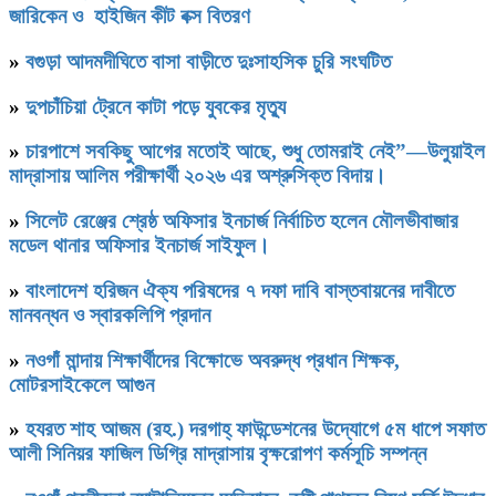
জারিকেন ও হাইজিন কীট বক্স বিতরণ
»
বগুড়া আদমদীঘিতে বাসা বাড়ীতে দুঃসাহসিক চুরি সংঘটিত
»
দুপচাঁচিয়া ট্রেনে কাটা পড়ে যুবকের মৃত্যু
»
চারপাশে সবকিছু আগের মতোই আছে, শুধু তোমরাই নেই”—উলুয়াইল
মাদ্রাসায় আলিম পরীক্ষার্থী ২০২৬ এর অশ্রুসিক্ত বিদায়।
»
সিলেট রেঞ্জের শ্রেষ্ঠ অফিসার ইনচার্জ নির্বাচিত হলেন মৌলভীবাজার
মডেল থানার অফিসার ইনচার্জ সাইফুল।
»
বাংলাদেশ হরিজন ঐক্য পরিষদের ৭ দফা দাবি বাস্তবায়নের দাবীতে
মানবন্ধন ও স্বারকলিপি প্রদান
»
নওগাঁ মান্দায় শিক্ষার্থীদের বিক্ষোভে অবরুদ্ধ প্রধান শিক্ষক,
মোটরসাইকেলে আগুন
»
হযরত শাহ আজম (রহ.) দরগাহ্ ফাউন্ডেশনের উদ্যোগে ৫ম ধাপে সফাত
আলী সিনিয়র ফাজিল ডিগ্রি মাদ্রাসায় বৃক্ষরোপণ কর্মসূচি সম্পন্ন