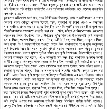
কৃষকরা। বৃহস্পতিবার বিকাল ৪ টায় কমলগঞ্জ সদর ইউনিয়নের জামিরকোনা এলাকায়
জনাকীর্ন এক সংবাদ সম্মেলনে লিখিত বক্তব্যে কৃষকরা এসব অভিযোগ করেন। তবে
কৃষি বিভাগের মাঠ পর্যায়ের কর্মকর্তারা এসব অভিযোগ অস্বীকার করে উদ্দেশ্য প্রণোদিত
বলে দাবি করেছেন।
কৃষকদের অভিযোগে জানা যায়, সদর ইউনিয়নের তিলকপুর, নগর ও জামিরকোনা এলাকার
কৃষকরা সকল মৌসুমে ধানসহ টমেটো, আলু, ফুলকপি, বাঁধাকপি, বেগুন ও অন্যান্য
শাক-সবজি চাষাবাদ করেন। তাদের উৎপাদিত ফসলাদি স্থানীয় বাজারে চাহিদা পূরণ করে
মৌলভীবাজারসহ সারাদেশে রপ্তানি করা হয়। গরিব, দরিদ্র ও নি¤œআয়ের কৃষকদের
শ্রম-ঘামে ফসল উৎপাদিত হলেও উপজেলা কৃষি বিভাগের উপ-সহকারী কৃষি কর্মকর্তা
কনেক সিংহ, প্রতাপ সিংহ, বাবাতন সিংহ, অষ্টিনি সিংহ, পদ্মা সিংহ, নবকুমার সিংহ,
কৃষ্ণ কুমার সিংহ স্বজনপ্রীতির মাধ্যমে তাদের নিজ সম্প্রদায়ের মধ্যে কৃষি ভতূর্কিসহ
কৃষি বিভাগের সরকারি সকল সুযোগ সুবিধা প্রদান করছেন। ফলে প্রকৃত কৃষকরা
সরকারের সকল ধরনের সুযোগ সুবিধা বঞ্চিত হয়ে কৃষি উৎপাদনের নিরুৎসাহিত হচ্ছেন।
কৃষকরা অভিযোগ করে বলেন, গত ৫ জানুয়ারী কৃষি মন্ত্রণালয় সম্পর্কিত সংসদীয় স্থায়ী
কমিটির নেতৃবৃন্দ তিলকপুর আগমনকালে কতিপয় উপ-সহকারী কৃষি কর্মকর্তারা এলাকার
কৃষকদের প্রকৃত চিত্র তোলে ধরতে তাদেরকে কথা বলার সুযোগ থেকে বঞ্চিত করেন।
তাছাড়া কৃষকদের প্রকৃত চিত্র ও সমস্যার কথা সংসদীয় কমিটির সম্মুখে তোলে ধরা
হয়নি। এসব বিষয়ে কৃষি সম্প্রসারণ অধিদপ্তর মৌলভীবাজার এর উপ-পরিচালক বরাবরে
লিখিত অভিযোগ প্রদান করা হয়েছে বলে কৃষকরা দাবি করেন। সংবাদ সম্মেলনে লিখিত
বক্তব্য পাঠ করেন কৃষক মো. আলিক মিয়া। এ সময়ে অন্যান্যের মধ্যে উপস্থিত
ছিলেন কৃষক নূরুল হুদা, হান্নান মিয়া, ইসহাক মিয়া, রশিদ মিয়া, মাসুক মিয়া প্রমুখ।
তবে অভিযোগ বিষয়ে উপ-সহকারী কৃষি কর্মকর্তা কৃষ্ণ কুমার সিংহ বলেন, এটি আমার
এলাকা নয়। এই অভিযোগ সঠিক নয়। উপ-সহকারী কৃষি কর্মকর্তা প্রতাপ সিংহ বলেন,
কৃষি ভতূর্কি ও সার সহ অন্যান্য সুবিধাদি বিষয়ে ইউনিয়ন পর্যায়ে কমিটি রয়েছে।
জনপ্রতিনিধিদের তালিকায় অধিকাংশদেরই নাম আসে। ইউনিয়ন পর্যায়ে এই কমিটির