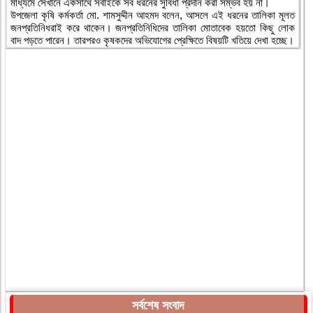
মাধ্যমে সেখানে একসাথে সবাইকে সব ধরনের সুবিধা প্রদান করা সম্ভব হয় না।
উপজেলা কৃষি কর্মকর্তা মো. শামসুদ্দীন আহমদ বলেন, আসলে এই ধরনের তালিকা মূলত
জনপ্রতিনিধরাই করে থাকেন। জনপ্রতিনিধিদের তালিকা মোতাবেক হয়তো কিছু লোক
বাদ পড়তে পারেন। তারপরও কৃষকদের অভিযোগের প্রেক্ষিতে বিষয়টি খতিয়ে দেখা হচ্ছে।
সর্বশেষ সংবাদ