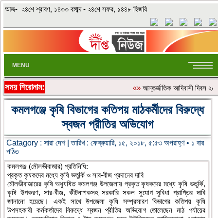
আজ- ২৪শে শ্রাবণ, ১৪৩৩ বঙ্গাব্দ - ২৪শে সফর, ১৪৪৮ হিজরি
MENU
সময় শিরোনাম:
«»
আন্তর্জাতিক আদিবাসী দিবস ২০২৬:
কমলগঞ্জে কৃষি বিভাগের কতিপয় মাঠকর্মীদের বিরুদ্ধে
স্বজন প্রীতির অভিযোগ
Catagory :
সারা দেশ
| তারিখ : ফেব্রুয়ারি, ১৫, ২০১৮, ৫:৫৩ অপরাহ্ণ • ১ বার
পঠিত
কমলগঞ্জ (মৌলভীবাজার) প্রতিনিধি:
প্রকৃত কৃষকদের মধ্যে কৃষি ভতুর্কি ও সার-বীজ প্রদানের দাবি
মৌলভীবাজারের কৃষি অধ্যুষিত কমলগঞ্জ উপজেলায় প্রকৃত কৃষকদের মধ্যে কৃষি ভতূর্কি,
কৃষি উপকরণ, সার-বীজ, কীটনাশকসহ সরকারি সকল সুযোগ সুবিধা প্রাপ্তির দাবি
জানানো হয়েছে। একই সাথে উপজেলা কৃষি সম্প্রসারণ বিভাগের কতিপয় কৃষি
উপসহকারী কর্মকর্তাদের বিরুদ্ধে স্বজন প্রীতির অভিযোগ তোলেছেন মাঠ পর্যায়ের