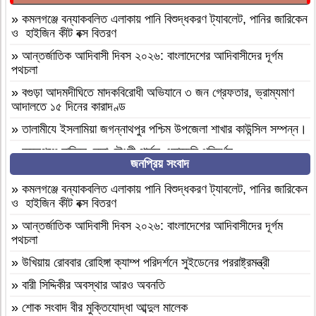
»
কমলগঞ্জে বন্যাকবলিত এলাকায় পানি বিশুদ্ধকরণ ট্যাবলেট, পানির জারিকেন
ও হাইজিন কীট বক্স বিতরণ
»
আন্তর্জাতিক আদিবাসী দিবস ২০২৬: বাংলাদেশের আদিবাসীদের দূর্গম
পথচলা
»
বগুড়া আদমদীঘিতে মাদকবিরোধী অভিযানে ৩ জন গ্রেফতার, ভ্রাম্যমাণ
আদালতে ১৫ দিনের কারাদণ্ড
»
‎তালামীযে ইসলামিয়া জগন্নাথপুর পশ্চিম উপজেলা শাখার কাউন্সিল সম্পন্ন।
»
কমলগঞ্জে হাবিবুন নেছা চৌধুরী গার্লস একাডেমি পরিদর্শন
জনপ্রিয় সংবাদ
»
আসামীরা জামিনে মুক্ত; মামলা আপোষের প্রস্তাব; বাদীর পরিবারকে হুমকি-
ধামকিকমলগঞ্জে বহুল আলোচিত স্কুল শিক্ষিকা হত্যার অভিযোগপত্র দাখিল
»
কমলগঞ্জে বন্যাকবলিত এলাকায় পানি বিশুদ্ধকরণ ট্যাবলেট, পানির জারিকেন
ও হাইজিন কীট বক্স বিতরণ
»
কমলগঞ্জে নিরাপদ সড়ক চাই এর পরিচিতি সভা অনুষ্ঠিত
»
আন্তর্জাতিক আদিবাসী দিবস ২০২৬: বাংলাদেশের আদিবাসীদের দূর্গম
»
শোক সংবাদ॥ রসমোহন সিংহ ॥
পথচলা
»
ফ্যাসিবাদবিরোধী সমন্বিত শক্তির ফল জুলাই আন্দোলন: রেদোয়ান মাজহারি
»
উখিয়ায় রোববার রোহিঙ্গা ক্যাম্প পরিদর্শনে সুইডেনের পররাষ্ট্রমন্ত্রী
»
বগুড়া আদমদীঘিতে হিন্দু গৃহবধূকে শ্লীলতাহানির চেষ্টার অভিযোগে
»
বারী সিদ্দিকীর অবস্থার আরও অবনতি
গ্রেপ্তার-১
»
শোক সংবাদ বীর মুক্তিযোদ্ধা আব্দুল মালেক
»
দশ বছ‌রে গ্রামীণ‌ফো‌সের মাইজিপি অ্যাপ