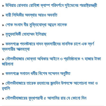
»
উখিয়ায় রোববার রোহিঙ্গা ক্যাম্প পরিদর্শনে সুইডেনের পররাষ্ট্রমন্ত্রী
»
বারী সিদ্দিকীর অবস্থার আরও অবনতি
»
শোক সংবাদ বীর মুক্তিযোদ্ধা আব্দুল মালেক
»
মৃত্যুবাষির্কী মোহাম্মদ ইলিয়াছ
»
কমলগঞ্জে পতনঊষারে দাদন ব্যবসায়ীদের মানসিক চাপে এক স্বর্ণ
ব্যবসায়ীর আত্মহত্যা
»
মৌলভীবাজার ভোক্তা অধিকার আইনে ৩ প্রতিষ্ঠানকে ৭ হাজার টাকা
জরিমানা
»
কমলগঞ্জে সনাতন ধর্মীয় বিশেষ সম্মেলন অনুষ্টিত
»
মৌলভীবাজারে তারেক রহমানের জন্মদিন উপলক্ষে আলোচনা সভা ও
র‌্যালি
»
মৌলভীবাজারের যুদ্ধাপরাধী ৫ আসামির রায় যে কোনো দিন