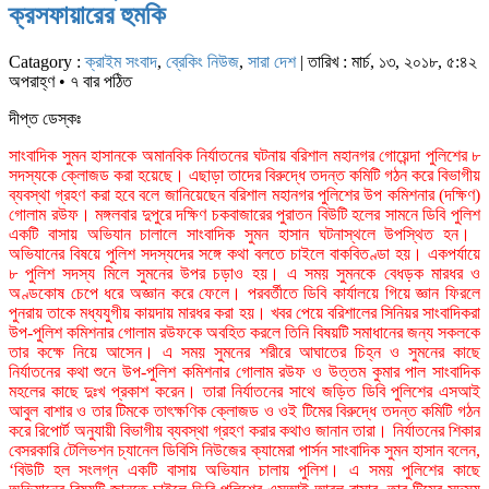
ক্রসফায়ারের হুমকি
Catagory :
ক্রাইম সংবাদ
,
ব্রেকিং নিউজ
,
সারা দেশ
| তারিখ : মার্চ, ১৩, ২০১৮, ৫:৪২
অপরাহ্ণ • ৭ বার পঠিত
দীপ্ত ডেস্কঃ
সাংবাদিক সুমন হাসানকে অমানবিক নির্যাতনের ঘটনায় বরিশাল মহানগর গোয়েন্দা পুলিশের ৮
সদস্যকে ক্লোজড করা হয়েছে। এছাড়া তাদের বিরুদ্ধে তদন্ত কমিটি গঠন করে বিভাগীয়
ব্যবস্থা গ্রহণ করা হবে বলে জানিয়েছেন বরিশাল মহানগর পুলিশের উপ কমিশনার (দক্ষিণ)
গোলাম রউফ। মঙ্গলবার দুপুরে দক্ষিণ চকবাজারের পুরাতন বিউটি হলের সামনে ডিবি পুলিশ
একটি বাসায় অভিযান চালালে সাংবাদিক সুমন হাসান ঘটনাস্থলে উপস্থিত হন।
অভিযানের বিষয়ে পুলিশ সদস্যদের সঙ্গে কথা বলতে চাইলে বাকবিতণ্ডা হয়। একপর্যায়ে
৮ পুলিশ সদস্য মিলে সুমনের উপর চড়াও হয়। এ সময় সুমনকে বেধড়ক মারধর ও
অণ্ডকোষ চেপে ধরে অজ্ঞান করে ফেলে। পরবর্তীতে ডিবি কার্যালয়ে গিয়ে জ্ঞান ফিরলে
পুনরায় তাকে মধ্যযুগীয় কায়দায় মারধর করা হয়। খবর পেয়ে বরিশালের সিনিয়র সাংবাদিকরা
উপ-পুলিশ কমিশনার গোলাম রউফকে অবহিত করলে তিনি বিষয়টি সমাধানের জন্য সকলকে
তার কক্ষে নিয়ে আসেন। এ সময় সুমনের শরীরে আঘাতের চিহ্ন ও সুমনের কাছে
নির্যাতনের কথা শুনে উপ-পুলিশ কমিশনার গোলাম রউফ ও উত্তম কুমার পাল সাংবাদিক
মহলের কাছে দুঃখ প্রকাশ করেন। তারা নির্যাতনের সাথে জড়িত ডিবি পুলিশের এসআই
আবুল বাশার ও তার টিমকে তাৎক্ষণিক ক্লোজড ও ওই টিমের বিরুদ্ধে তদন্ত কমিটি গঠন
করে রিপোর্ট অনুযায়ী বিভাগীয় ব্যবস্থা গ্রহণ করার কথাও জানান তারা। নির্যাতনের শিকার
বেসরকারি টেলিভশন চ্যানেল ডিবিসি নিউজের ক্যামেরা পার্সন সাংবাদিক সুমন হাসান বলেন,
‘বিউটি হল সংলগ্ন একটি বাসায় অভিযান চালায় পুলিশ। এ সময় পুলিশের কাছে