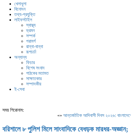
খেলাধুলা
বিনোদন
তথ্য-প্রযুক্তি
লাইফস্টাইল
স্বাস্থ্য
ভ্রমন
সম্পর্ক
পরামর্শ
রান্না-বান্না
রূপচর্চা
অন্যান্য
ফিচার
বিশেষ সংবাদ
পাঠকের মতামত
সাক্ষাতকার
সম্পাদকীয়
ই-সেবা
সময় শিরোনাম:
«»
আন্তর্জাতিক আদিবাসী দিবস ২০২৬: বাংলাদেশের আ
বরিশালে ৮ পুলিশ মিলে সাংবাদিকে বেধড়ক মারধর-অজ্ঞান;