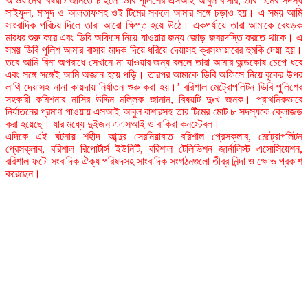
অভিযানের বিষয়টি জানতে চাইলে ডিবি পুলিশের এসআই আবুল বাসার, তার টিমের সদস্য
সাইফুল, মাসুদ ও আলতাফসহ ওই টিমের সকলে আমার সঙ্গে চড়াও হয়। এ সময় আমি
সাংবাদিক পরিচয় দিলে তারা আরো ক্ষিপ্ত হয়ে উঠে। একপর্যায়ে তারা আমাকে বেধড়ক
মারধর শুরু করে এবং ডিবি অফিসে নিয়ে যাওয়ার জন্য জোড় জবরদস্তি করতে থাকে। এ
সময় ডিবি পুলিশ আমার বাসায় মাদক দিয়ে ধরিয়ে দেয়াসহ ক্রসফায়ারের হুমকি দেয়া হয়।
তবে আমি বিনা অপরাধে সেখানে না যাওয়ার জন্য বললে তারা আমার অন্ডকোষ চেপে ধরে
এবং সঙ্গে সঙ্গেই আমি অজ্ঞান হয়ে পড়ি। তারপর আমাকে ডিবি অফিসে নিয়ে বুকের উপর
লাথি দেয়াসহ নানা কায়দায় নির্যাতন শুরু করা হয়।’ বরিশাল মেট্রোপলিটন ডিবি পুলিশের
সহকারী কমিশনার নাসির উদ্দিন মল্লিক জানান, বিষয়টি দুঃখ জনক। প্রাথমিকভাবে
নির্যাতনের প্রমাণ পাওয়ায় এসআই আবুল বাশারসহ তার টিমের মোট ৮ সদস্যকে ক্লোজড
করা হয়েছে। যার মধ্যে দুইজন এএসআই ও বাকিরা কনস্টেবল।
এদিকে এই ঘটনায় শহীদ আব্দুর সেরনিয়াবাত বরিশাল প্রেসক্লাব, মেট্রোপলিটন
প্রেসক্লাব, বরিশাল রিপোর্টার্স ইউনিটি, বরিশাল টেলিভিশন জার্নালিস্ট এসোসিয়েশন,
বরিশাল ফটো সংবাদিক ঐক্য পরিষদসহ সাংবাদিক সংগঠনগুলো তীব্র নিন্দা ও ক্ষোভ প্রকাশ
করেছেন।