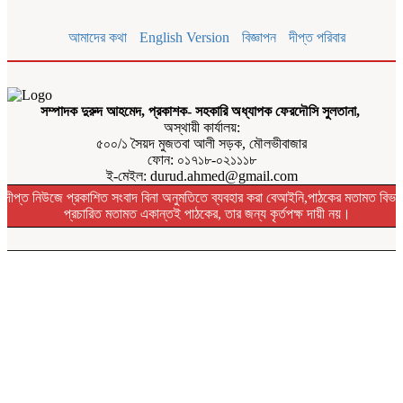
আমাদের কথা
English Version
বিজ্ঞাপন
দীপ্ত পরিবার
সম্পাদক দুরুদ আহমেদ, প্রকাশক- সহকারি অধ্যাপক ফেরদৌসি সুলতানা,
অস্থায়ী কার্যালয়:
৫০০/১ সৈয়দ মুজতবা আলী সড়ক, মৌলভীবাজার
ফোন: ০১৭১৮-০২১১১৮
ই-মেইল: durud.ahmed@gmail.com
দীপ্ত নিউজে প্রকাশিত সংবাদ বিনা অনুমতিতে ব্যবহার করা বেআইনি,পাঠকের মতামত বিভা
প্রচারিত মতামত একান্তই পাঠকের, তার জন্য কৃর্তপক্ষ দায়ী নয়।