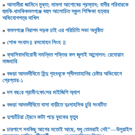
»
আসামীরা জামিনে মুক্ত; মামলা আপোষের প্রস্তাব; বাদীর পরিবারকে
হুমকি-ধামকিকমলগঞ্জে বহুল আলোচিত স্কুল শিক্ষিকা হত্যার
অভিযোগপত্র দাখিল
»
কমলগঞ্জে নিরাপদ সড়ক চাই এর পরিচিতি সভা অনুষ্ঠিত
»
শোক সংবাদ॥ রসমোহন সিংহ ॥
»
ফ্যাসিবাদবিরোধী সমন্বিত শক্তির ফল জুলাই আন্দোলন: রেদোয়ান
মাজহারি
»
বগুড়া আদমদীঘিতে হিন্দু গৃহবধূকে শ্লীলতাহানির চেষ্টার অভিযোগে
গ্রেপ্তার-১
»
দশ বছ‌রে গ্রামীণ‌ফো‌সের মাইজিপি অ্যাপ
»
বগুড়া আদমদীঘিতে বাসা বাড়ীতে দুঃসাহসিক চুরি সংঘটিত
»
দুপচাঁচিয়া ট্রেনে কাটা পড়ে যুবকের মৃত্যু
»
চারপাশে সবকিছু আগের মতোই আছে, শুধু তোমরাই নেই”—উলুয়াইল