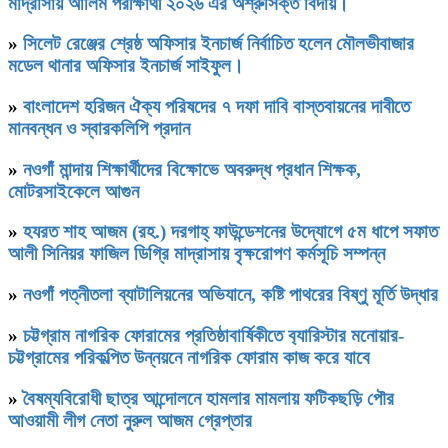
মাদ্রাসায় আলিম পরীক্ষার্থী ২০২৬ এর অশ্রুসিক্ত বিদায়।
»
সিলেট রেঞ্জের শ্রেষ্ঠ অফিসার ইনচার্জ নির্বাচিত হলেন মৌলভীবাজার
মডেল থানার অফিসার ইনচার্জ সাইফুল।
»
বাংলাদেশ হরিজন ঐক্য পরিষদের ৭ দফা দাবি বাস্তবায়নের দাবীতে
মানবন্ধন ও স্বারকলিপি প্রদান
»
নওগাঁ মান্দায় শিক্ষার্থীদের বিক্ষোভে অবরুদ্ধ প্রধান শিক্ষক,
মোটরসাইকেলে আগুন
»
হযরত শাহ আজম (রহ.) দরগাহ্ ফাউন্ডেশনের উদ্যোগে ৫ম ধাপে সফাত
আলী সিনিয়র ফাজিল ডিগ্রি মাদ্রাসায় বৃক্ষরোপণ কর্মসূচি সম্পন্ন
»
নওগাঁ পত্নীতলা ব্যাটালিয়নের অভিযানে, কষ্টি পাথরের বিষ্ণু মূর্তি উদ্ধার
»
চট্টগ্রাম নাগরিক ফোরামের প্রতিষ্ঠাবার্ষিকীতে ব‍্যারিস্টার মনোয়ার-
চট্টগ্রামের পরিকল্পিত উন্নয়নে নাগরিক ফোরাম কাজ করে যাবে
»
বৈষম্যবিরোধী ছাত্র আন্দোলনে হামলার মামলায় ফটিকছড়ি পৌর
আওয়ামী লীগ নেতা নুরুল আজম গ্রেপ্তার