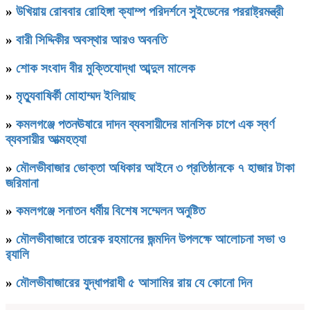
»
উখিয়ায় রোববার রোহিঙ্গা ক্যাম্প পরিদর্শনে সুইডেনের পররাষ্ট্রমন্ত্রী
»
বারী সিদ্দিকীর অবস্থার আরও অবনতি
»
শোক সংবাদ বীর মুক্তিযোদ্ধা আব্দুল মালেক
»
মৃত্যুবাষির্কী মোহাম্মদ ইলিয়াছ
»
কমলগঞ্জে পতনঊষারে দাদন ব্যবসায়ীদের মানসিক চাপে এক স্বর্ণ
ব্যবসায়ীর আত্মহত্যা
»
মৌলভীবাজার ভোক্তা অধিকার আইনে ৩ প্রতিষ্ঠানকে ৭ হাজার টাকা
জরিমানা
»
কমলগঞ্জে সনাতন ধর্মীয় বিশেষ সম্মেলন অনুষ্টিত
»
মৌলভীবাজারে তারেক রহমানের জন্মদিন উপলক্ষে আলোচনা সভা ও
র‌্যালি
»
মৌলভীবাজারের যুদ্ধাপরাধী ৫ আসামির রায় যে কোনো দিন