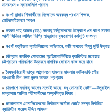
মানবন্ধন ও স্বারকলিপি প্রদান
»
নওগাঁ মান্দায় শিক্ষার্থীদের বিক্ষোভে অবরুদ্ধ প্রধান শিক্ষক,
মোটরসাইকেলে আগুন
»
হযরত শাহ আজম (রহ.) দরগাহ্ ফাউন্ডেশনের উদ্যোগে ৫ম ধাপে সফাত
আলী সিনিয়র ফাজিল ডিগ্রি মাদ্রাসায় বৃক্ষরোপণ কর্মসূচি সম্পন্ন
»
নওগাঁ পত্নীতলা ব্যাটালিয়নের অভিযানে, কষ্টি পাথরের বিষ্ণু মূর্তি উদ্ধার
»
চট্টগ্রাম নাগরিক ফোরামের প্রতিষ্ঠাবার্ষিকীতে ব‍্যারিস্টার মনোয়ার-
চট্টগ্রামের পরিকল্পিত উন্নয়নে নাগরিক ফোরাম কাজ করে যাবে
»
বৈষম্যবিরোধী ছাত্র আন্দোলনে হামলার মামলায় ফটিকছড়ি পৌর
আওয়ামী লীগ নেতা নুরুল আজম গ্রেপ্তার
»
চারপাশে সবকিছু আগের মতোই আছে, শুধু তোমরাই নেই”—উলুয়াইল
মাদ্রাসায় আলিম পরীক্ষার্থীদের অশ্রুসিক্ত বিদায়।
»
জালালাবাদ এসোসিয়েশনের নির্বাচনে সর্বোচ্চ ভোটে সদস্য নির্বাচিত
ব্যারিস্টার ফয়েজ উদ্দিন আহমদ