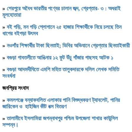
»
শেরপুরে অবৈধ ভারতীয় পণ্যের চালান জব্দ, গ্রেপ্তার- ৩ : অধরাই
মূলহোতারা
»
বই পড়ি, মন গড়ি শ্লোগানে ২৫ হাজার শিক্ষার্থীকে নিয়ে চলছে তিন
ধাপের বইপড়া উৎসব
»
নওগাঁয় শিক্ষার্থীর টাকা ছিনতাই; ডিবির অভিযানে গ্রেপ্তার ছিনতাইকারী
»
বগুড়া গাবতলীতে আঙিনায় ১২ ফুট উঁচু গাঁজার গাছসহ আটক ১
»
বগুড়া আদমদীঘিতে এমপি মহিত তালুকদারকে দলিল লেখক সমিতি
সংবর্ধনা
জনপ্রিয় সংবাদ
»
কমলগঞ্জে বন্যাকবলিত এলাকায় পানি বিশুদ্ধকরণ ট্যাবলেট, পানির
জারিকেন ও হাইজিন কীট বক্স বিতরণ
»
‎তালামীযে ইসলামিয়া জগন্নাথপুর পশ্চিম উপজেলা শাখার কাউন্সিল
সম্পন্ন।