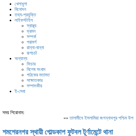
খেলাধুলা
বিনোদন
তথ্য-প্রযুক্তি
লাইফস্টাইল
স্বাস্থ্য
ভ্রমন
সম্পর্ক
পরামর্শ
রান্না-বান্না
রূপচর্চা
অন্যান্য
ফিচার
বিশেষ সংবাদ
পাঠকের মতামত
সাক্ষাতকার
সম্পাদকীয়
ই-সেবা
সময় শিরোনাম:
«»
‎তালামীযে ইসলামিয়া জগন্নাথপুর পশ্চিম উপজেল
শমশেরনগর স্থায়ী গোল্ডকাপ ফুটবল টূর্ণামেন্টে থানা