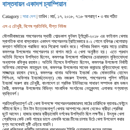
বাস্তবায়ন একাদশ চ্যাম্পিয়ান
Catagory :
সারা দেশ
| তারিখ : মার্চ, ১৭, ২০১৮, ৭:১৮ অপরাহ্ণ • ৩ বার পঠিত
এস এ চৌধুরী, বিশেষ প্রতিনিধি, দীপ্ত নিউজ
মৌলভীবাজারের শমশেরনগর স্থায়ী গোল্ডকাপ ফুটবল টূর্ণামেন্ট-২০১৮ এর ফাইনাল খেলায়
স্বাগতিক থানা বাস্তবায়ন একাদশ শমশেরনগর ট্রাইবেকারে ৪-২ গোলে হবিগঞ্জ খেলোয়াড়
কল্যাণ সমিতিকে পরাজিত করে শিরোপা অর্জন করে। শনিবার বিকাল প্রায় সাড়ে চারটায়
কমলগঞ্জ উপজেলার শমশেরনগর চা বাগান মাঠে এ খেলা অনুষ্ঠিত হয়। এতে প্রধান
অতিথি হিসেবে উপস্থিত ছিলেন, কমলগঞ্জ উপজেলা পরিষদের চেয়ারম্যান মুক্তিযোদ্ধা
অধ্যাপক রফিকুর রহমান। অতিথি হিসেবে উপস্থিত ছিলেন, কমলগঞ্জ উপজেলা নির্বাহী
অফিসার মোহাম্মদ মাহমুদুল হক, কমলগঞ্জ উপজেলার সাবেক কমান্ডার মুক্তিযোদ্ধা ক্যা:
সাজ্জাদুর রহমান (অব:), কমলগঞ্জ থানার অফিসার ইনচার্জ মোঃ মোকতাদির হোসেন
পিপিএম, অফিসার ইনচার্জ(তদন্ত) মোঃ নজরুল ইসলাম, শমশেরনগর পুলিশ ফাঁড়ির
ইনচার্জ অরুপ রায় চৌধুরী, বাংলাদেশ চা শ্রমিক ইউনিয়নের সাধারণ সম্পাদক রাম ভজন
কৈরী, কমলগঞ্জ উপজেলার বিভিন্ন সাংবাদিক সংগঠনের নেতৃবৃন্দসহ এলাকার গণ্যমান্য
ব্যক্তিবর্গ।
প্রতিদ্বন্ধিতাপূর্ণ এই খেলা উপলক্ষে শমশেরনগরবাজারসহ মাঠের চারিদিকে ব্যানার-ফেষ্টুনে
সাঁটানো ছিল। টান টান উত্তেজনাপূর্ণ খেলায় আশপাশের জেলা থেকেও ক্রীড়া প্রেমিরা
ছুটে আসেন। হাজার হাজার ক্রীড়ামোদি দর্শকের উপস্থিতি ছিল লক্ষণীয়। উৎসুক খেলা
প্রেমিদের কেউ কেউ গাছের ডালে এমনকি ঘরের টিনের চালায় উঠে খেলা উপভোগ করার
দৃশ্য অনেকেরই দৃষ্টি এড়িয়ে যায়নি।
খেলা পরিচালনা কমিটির আহবায়ক শমশেরনগর ইউপি চেয়ারম্যান জুয়েল আহমদ