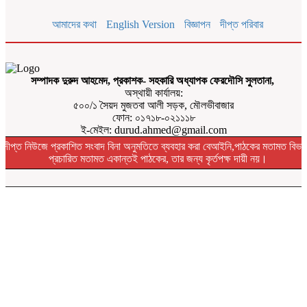
আমাদের কথা
English Version
বিজ্ঞাপন
দীপ্ত পরিবার
সম্পাদক দুরুদ আহমেদ, প্রকাশক- সহকারি অধ্যাপক ফেরদৌসি সুলতানা,
অস্থায়ী কার্যালয়:
৫০০/১ সৈয়দ মুজতবা আলী সড়ক, মৌলভীবাজার
ফোন: ০১৭১৮-০২১১১৮
ই-মেইল: durud.ahmed@gmail.com
দীপ্ত নিউজে প্রকাশিত সংবাদ বিনা অনুমতিতে ব্যবহার করা বেআইনি,পাঠকের মতামত বিভা
প্রচারিত মতামত একান্তই পাঠকের, তার জন্য কৃর্তপক্ষ দায়ী নয়।