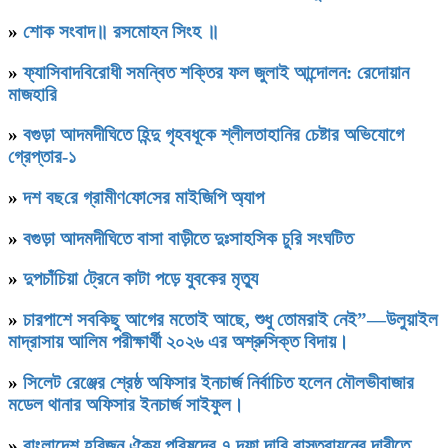
»
শোক সংবাদ॥ রসমোহন সিংহ ॥
»
ফ্যাসিবাদবিরোধী সমন্বিত শক্তির ফল জুলাই আন্দোলন: রেদোয়ান
মাজহারি
»
বগুড়া আদমদীঘিতে হিন্দু গৃহবধূকে শ্লীলতাহানির চেষ্টার অভিযোগে
গ্রেপ্তার-১
»
দশ বছ‌রে গ্রামীণ‌ফো‌সের মাইজিপি অ্যাপ
»
বগুড়া আদমদীঘিতে বাসা বাড়ীতে দুঃসাহসিক চুরি সংঘটিত
»
দুপচাঁচিয়া ট্রেনে কাটা পড়ে যুবকের মৃত্যু
»
চারপাশে সবকিছু আগের মতোই আছে, শুধু তোমরাই নেই”—উলুয়াইল
মাদ্রাসায় আলিম পরীক্ষার্থী ২০২৬ এর অশ্রুসিক্ত বিদায়।
»
সিলেট রেঞ্জের শ্রেষ্ঠ অফিসার ইনচার্জ নির্বাচিত হলেন মৌলভীবাজার
মডেল থানার অফিসার ইনচার্জ সাইফুল।
»
বাংলাদেশ হরিজন ঐক্য পরিষদের ৭ দফা দাবি বাস্তবায়নের দাবীতে