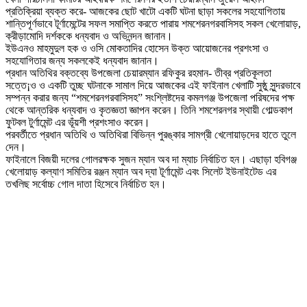
প্রতিক্রিয়া ব্যক্ত করে- আজকের ছোট খাটো একটি ঘটনা ছাড়া সকলের সহযোগিতায়
শান্তিপূর্ণভাবে টূর্ণামেন্টের সফল সমাপ্তি করতে পারায় শমশেরনগরবাসিসহ সকল খেলোয়াড়,
ক্রীড়ামোদি দর্শককে ধন্যবাদ ও অভিনন্দন জানান।
ইউএনও মাহমুদুল হক ও ওসি মোকতাদির হোসেন উক্ত আয়োজনের প্রশংসা ও
সহযোগিতার জন্য সকলকেই ধন্যবাদ জানান।
প্রধান অতিথির বক্তব্যে উপজেলা চেয়ারম্যান রফিকুর রহমান- তীব্র প্রতিকূলতা
সত্তে¡ও ও একটি তুচ্ছ ঘটনাকে সামাল দিয়ে আজকের এই ফাইনাল খেলাটি সুষ্ঠু সুন্দরভাবে
সম্পন্ন করার জন্য “শমশেরনগরবাসিসহ” সংশ্লিষ্টদের কমলগঞ্জ উপজেলা পরিষদের পক্ষ
থেকে আন্তরিক ধন্যবাদ ও কৃতজ্ঞতা জ্ঞাপন করেন। তিনি শমশেরনগর স্থায়ী গোল্ডকাপ
ফুটবল টুর্ণামেন্ট এর ভূঁয়শী প্রশংসাও করেন।
পরবর্তীতে প্রধান অতিথি ও অতিথিরা বিভিন্ন পুরঙ্কার সামগ্রী খেলোয়াড়দের হাতে তুলে
দেন।
ফাইনালে বিজয়ী দলের গোলরক্ষক সুজন ম্যান অব দা ম্যাচ নির্বাচিত হন। এছাড়া হবিগঞ্জ
খেলোয়াড় কল্যাণ সমিতির রঞ্জন ম্যান অব দ্যা টূর্ণামেন্ট এবং সিলেট ইউনাইটেড এর
তখলিছ সর্বোচ্চ গোল দাতা হিসেবে নির্বাচিত হন।