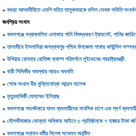
»
বগুড়া আদমদীঘিতে এমপি মহিত তালুকদারকে দলিল লেখক সমিতি 
জনপ্রিয় সংবাদ
»
কমলগঞ্জে বন্যাকবলিত এলাকায় পানি বিশুদ্ধকরণ ট্যাবলেট, পানির জার
»
‎তালামীযে ইসলামিয়া জগন্নাথপুর পশ্চিম উপজেলা শাখার কাউন্সিল সম্পন্
»
উখিয়ায় রোববার রোহিঙ্গা ক্যাম্প পরিদর্শনে সুইডেনের পররাষ্ট্রমন্ত্রী
»
বারী সিদ্দিকীর অবস্থার আরও অবনতি
»
শোক সংবাদ বীর মুক্তিযোদ্ধা আব্দুল মালেক
»
মৃত্যুবাষির্কী মোহাম্মদ ইলিয়াছ
»
কমলগঞ্জে পতনঊষারে দাদন ব্যবসায়ীদের মানসিক চাপে এক স্বর্ণ ব্যবসায়ী
»
মৌলভীবাজার ভোক্তা অধিকার আইনে ৩ প্রতিষ্ঠানকে ৭ হাজার টাকা জর
»
কমলগঞ্জে সনাতন ধর্মীয় বিশেষ সম্মেলন অনুষ্টিত