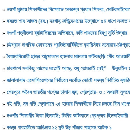
»
নওগাঁ মান্দায় শিক্ষার্থীদের বিক্ষোভে অবরুদ্ধ প্রধান শিক্ষক, মোটরসাইক
»
হযরত শাহ আজম (রহ.) দরগাহ্ ফাউন্ডেশনের উদ্যোগে ৫ম ধাপে সফাত আলী স
»
নওগাঁ পত্নীতলা ব্যাটালিয়নের অভিযানে, কষ্টি পাথরের বিষ্ণু মূর্তি উদ্ধার
»
চট্টগ্রাম নাগরিক ফোরামের প্রতিষ্ঠাবার্ষিকীতে ব‍্যারিস্টার মনোয়ার-চট্
»
বৈষম্যবিরোধী ছাত্র আন্দোলনে হামলার মামলায় ফটিকছড়ি পৌর আওয়ামী
»
চারপাশে সবকিছু আগের মতোই আছে, শুধু তোমরাই নেই”—উলুয়াইল মাদ্রা
»
জালালাবাদ এসোসিয়েশনের নির্বাচনে সর্বোচ্চ ভোটে সদস্য নির্বাচিত ব্যা
»
শেরপুরে অবৈধ ভারতীয় পণ্যের চালান জব্দ, গ্রেপ্তার- ৩ : অধরাই মূলহ
»
বই পড়ি, মন গড়ি শ্লোগানে ২৫ হাজার শিক্ষার্থীকে নিয়ে চলছে তিন ধাপ
»
নওগাঁয় শিক্ষার্থীর টাকা ছিনতাই; ডিবির অভিযানে গ্রেপ্তার ছিনতাইকারী
»
বগুড়া গাবতলীতে আঙিনায় ১২ ফুট উঁচু গাঁজার গাছসহ আটক ১