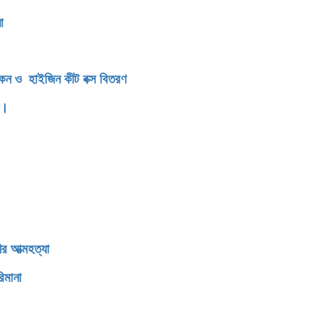
সংবর্ধনা
িকেন ও হাইজিন কীট বক্স বিতরণ
ন।
র আত্মহত্যা
িমানা