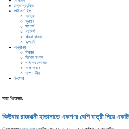
বিনোদন
তথ্য-প্রযুক্তি
লাইফস্টাইল
স্বাস্থ্য
ভ্রমন
সম্পর্ক
পরামর্শ
রান্না-বান্না
রূপচর্চা
অন্যান্য
ফিচার
বিশেষ সংবাদ
পাঠকের মতামত
সাক্ষাতকার
সম্পাদকীয়
ই-সেবা
সময় শিরোনাম:
কিউবার রাজধানী হাভানাতে একশ’র বেশি যাত্রী নিয়ে একটি 