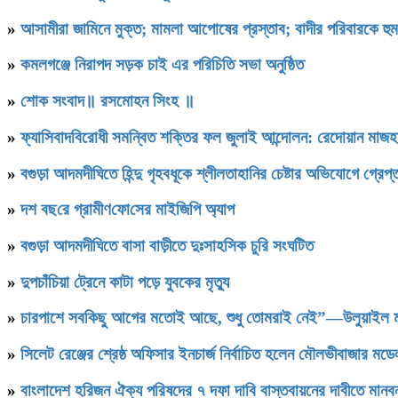
»
আসামীরা জামিনে মুক্ত; মামলা আপোষের প্রস্তাব; বাদীর পরিবারকে হু
»
কমলগঞ্জে নিরাপদ সড়ক চাই এর পরিচিতি সভা অনুষ্ঠিত
»
শোক সংবাদ॥ রসমোহন সিংহ ॥
»
ফ্যাসিবাদবিরোধী সমন্বিত শক্তির ফল জুলাই আন্দোলন: রেদোয়ান মাজহ
»
বগুড়া আদমদীঘিতে হিন্দু গৃহবধূকে শ্লীলতাহানির চেষ্টার অভিযোগে গ্রেপ্
»
দশ বছ‌রে গ্রামীণ‌ফো‌সের মাইজিপি অ্যাপ
»
বগুড়া আদমদীঘিতে বাসা বাড়ীতে দুঃসাহসিক চুরি সংঘটিত
»
দুপচাঁচিয়া ট্রেনে কাটা পড়ে যুবকের মৃত্যু
»
চারপাশে সবকিছু আগের মতোই আছে, শুধু তোমরাই নেই”—উলুয়াইল মাদ্র
»
সিলেট রেঞ্জের শ্রেষ্ঠ অফিসার ইনচার্জ নির্বাচিত হলেন মৌলভীবাজার ম
»
বাংলাদেশ হরিজন ঐক্য পরিষদের ৭ দফা দাবি বাস্তবায়নের দাবীতে মানবন