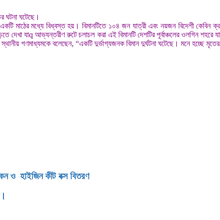
তের ঘটনা ঘটেছে।
নটি একটি মাঠের মধ্যে বিধ্বস্ত হয়। বিমানটিতে ১০৪ জন যাত্রী এবং নয়জন বিদেশী কেবিন ক
ড়তে দেখা যাq আভ্যন্তরীণ রুটে চলাচল করা এই বিমানটি দেশটির পূর্বাঞ্চলের ওলগিন শহরে 
নি স্থানীয় গণমাধ্যমকে বলেছেন, “একটি দুর্ভাগ্যজনক বিমান দুর্ঘটনা ঘটেছে। মনে হচ্ছে মৃত
িকেন ও হাইজিন কীট বক্স বিতরণ
ন।