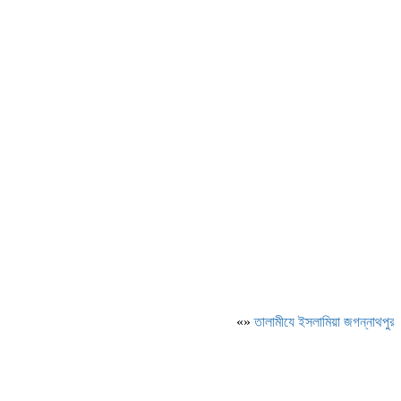
«»
‎তালামীযে ইসলামিয়া জগন্নাথপুর পশ্