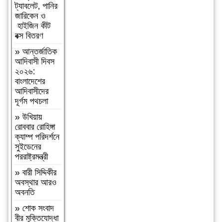
ট্যাবলেট, পানির
চৌধুরী গার্লস
জারিকেন ও
একাডেমি
হাইজিন কীট
পরিদর্শন
বক্স বিতরণ
»
আসামীরা
»
আন্তর্জাতিক
জামিনে মুক্ত;
আদিবাসী দিবস
মামলা আপোষের
২০২৬:
প্রস্তাব; বাদীর
বাংলাদেশের
পরিবারকে হুমকি-
আদিবাসীদের
ধামকিকমলগঞ্জে
দূর্গম পথচলা
বহুল আলোচিত
স্কুল শিক্ষিকা
»
উখিয়ায়
হত্যার
রোববার রোহিঙ্গা
অভিযোগপত্র
ক্যাম্প পরিদর্শনে
দাখিল
সুইডেনের
পররাষ্ট্রমন্ত্রী
»
কমলগঞ্জে
নিরাপদ সড়ক
»
বারী সিদ্দিকীর
চাই এর পরিচিতি
অবস্থার আরও
সভা অনুষ্ঠিত
অবনতি
»
শোক সংবাদ॥
»
শোক সংবাদ
রসমোহন সিংহ
বীর মুক্তিযোদ্ধা