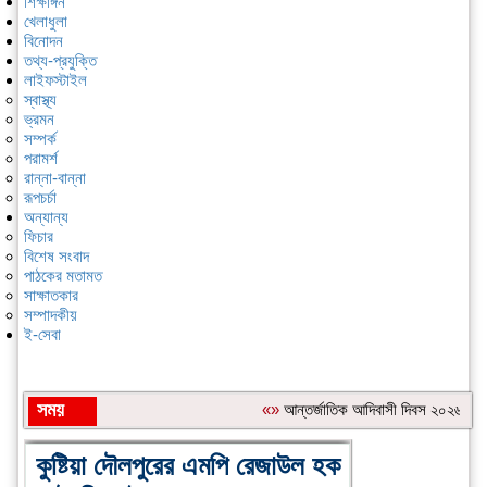
শিক্ষাঙ্গন
খেলাধুলা
বিনোদন
তথ্য-প্রযুক্তি
লাইফস্টাইল
স্বাস্থ্য
ভ্রমন
সম্পর্ক
পরামর্শ
রান্না-বান্না
রূপচর্চা
অন্যান্য
ফিচার
বিশেষ সংবাদ
পাঠকের মতামত
সাক্ষাতকার
সম্পাদকীয়
ই-সেবা
সময়
«»
আন্তর্জাতিক আদিবাসী দিবস ২০২৬: বাংলা
শিরোনাম:
কুষ্টিয়া দৌলপুরের এমপি রেজাউল হক