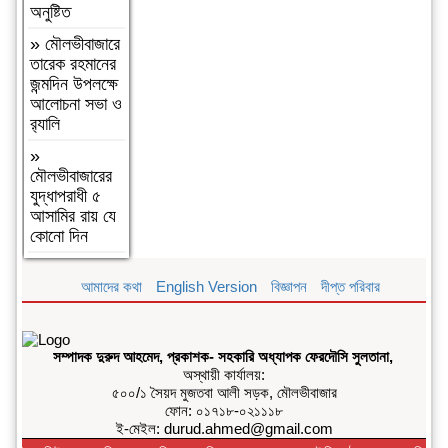
দুঃসাহসিক চুরি
অনুষ্টিত
সংঘটিত
»
মৌলভীবাজারে
»
দুপচাঁচিয়া
তারেক রহমানের
ট্রেনে কাটা পড়ে
জন্মদিন উপলক্ষে
যুবকের মৃত্যু
আলোচনা সভা ও
র‌্যালি
»
চারপাশে
সবকিছু আগের
»
মতোই আছে,
মৌলভীবাজারের
শুধু তোমরাই
যুদ্ধাপরাধী ৫
নেই”—
আসামির রায় যে
উলুয়াইল
কোনো দিন
মাদ্রাসায় আলিম
পরীক্ষার্থী ২০২৬
আমাদের কথা
English Version
বিজ্ঞাপন
দীপ্ত পরিবার
এর অশ্রুসিক্ত
বিদায়।
»
সিলেট রেঞ্জের
সম্পাদক দুরুদ আহমেদ, প্রকাশক- সহকারি অধ্যাপক ফেরদৌসি সুলতানা,
শ্রেষ্ঠ অফিসার
অস্থায়ী কার্যালয়:
ইনচার্জ নির্বাচিত
৫০০/১ সৈয়দ মুজতবা আলী সড়ক, মৌলভীবাজার
হলেন
ফোন: ০১৭১৮-০২১১১৮
মৌলভীবাজার
ই-মেইল: durud.ahmed@gmail.com
মডেল থানার