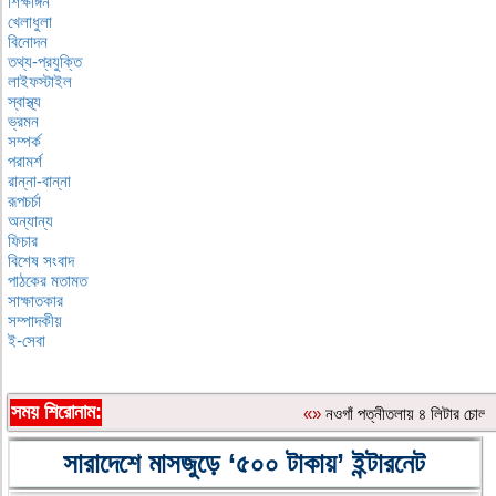
শিক্ষাঙ্গন
খেলাধুলা
বিনোদন
তথ্য-প্রযুক্তি
লাইফস্টাইল
স্বাস্থ্য
ভ্রমন
সম্পর্ক
পরামর্শ
রান্না-বান্না
রূপচর্চা
অন্যান্য
ফিচার
বিশেষ সংবাদ
পাঠকের মতামত
সাক্ষাতকার
সম্পাদকীয়
ই-সেবা
সময় শিরোনাম:
«»
নওগাঁ পত্নীতলায় ৪ লিটার চোল
সারাদেশে মাসজুড়ে ‘৫০০ টাকায়’ ইন্টারনেট