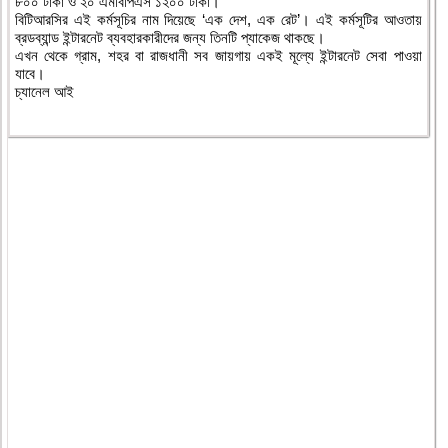
৮০০ টাকা ও ২০ এমবিপিএস ১২০০ টাকা।
বিটিআরসির এই কর্মসূচির নাম দিয়েছে ‘এক দেশ, এক রেট’। এই কর্মসূটির আওতায়
ব্রডব্যান্ড ইন্টারনেট ব্যবহারকারীদের জন্য তিনটি প্যাকেজ থাকছে।
এখন থেকে গ্রাম, শহর বা রাজধানী সব জায়গায় একই মূল্যে ইন্টারনেট সেবা পাওয়া
যাবে।
চ্যানেল আই