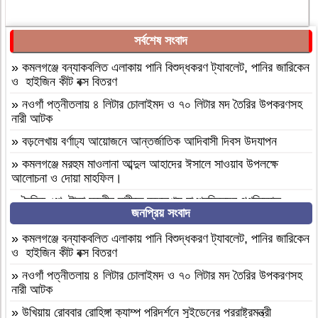
সর্বশেষ সংবাদ
»
কমলগঞ্জে বন্যাকবলিত এলাকায় পানি বিশুদ্ধকরণ ট্যাবলেট, পানির জারিকেন
ও হাইজিন কীট বক্স বিতরণ
»
নওগাঁ পত্নীতলায় ৪ লিটার চোলাইমদ ও ৭০ লিটার মদ তৈরির উপকরণসহ
নারী আটক
»
বড়লেখায় বর্ণাঢ্য আয়োজনে আন্তর্জাতিক আদিবাসী দিবস উদযাপন
»
কমলগঞ্জে মরহুম মাওলানা আব্দুল আহাদের ঈসালে সাওয়াব উপলক্ষে
আলোচনা ও দোয়া মাহফিল।
»
দৈনিক ৫শ টাকা মজুরীর দাবীতে বড়লেখায় চা শ্রমিকদের গণবিক্ষোভ
জনপ্রিয় সংবাদ
»
কমলগঞ্জের শমশেরনগর চা বাগানে অতিরিক্ত মদপানে অসুস্থ হয়ে যুবকের
মৃত্যু
»
কমলগঞ্জে বন্যাকবলিত এলাকায় পানি বিশুদ্ধকরণ ট্যাবলেট, পানির জারিকেন
ও হাইজিন কীট বক্স বিতরণ
»
দৈনিক ৫০০ টাকা মজুরিসহ চা শ্রমিক ইউনিয়নের নির্বাচনের দাবিতে
কমলগঞ্জে চা-শ্রমিকদের মানববন্ধন
»
নওগাঁ পত্নীতলায় ৪ লিটার চোলাইমদ ও ৭০ লিটার মদ তৈরির উপকরণসহ
নারী আটক
»
এআই দিয়ে এমপি নাসের রহমানের অশ্লীল ভিডিও ছড়ানোর অভিযোগে
সাভার থেকে আসামি গ্রেপ্তার
»
উখিয়ায় রোববার রোহিঙ্গা ক্যাম্প পরিদর্শনে সুইডেনের পররাষ্ট্রমন্ত্রী