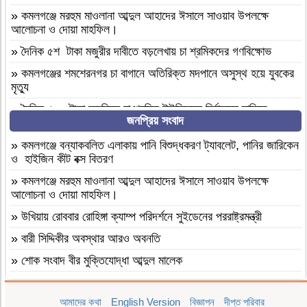
»
কমলগঞ্জে মরহুম মাওলানা আব্দুল আহাদের ঈসালে সাওয়াব উপলক্ষে
আলোচনা ও দোয়া মাহফিল।
»
দৈনিক ৫শ টাকা মজুরীর দাবীতে বড়লেখায় চা শ্রমিকদের গণবিক্ষোভ
»
কমলগঞ্জের শমশেরনগর চা বাগানে অতিরিক্ত মদপানে অসুস্থ হয়ে যুবকের
মৃত্যু
»
দৈনিক ৫০০ টাকা মজুরিসহ চা শ্রমিক ইউনিয়নের নির্বাচনের দাবিতে
জনপ্রিয় সংবাদ
কমলগঞ্জে চা-শ্রমিকদের মানববন্ধন
»
এআই দিয়ে এমপি নাসের রহমানের অশ্লীল ভিডিও ছড়ানোর অভিযোগে
»
কমলগঞ্জে বন্যাকবলিত এলাকায় পানি বিশুদ্ধকরণ ট্যাবলেট, পানির জারিকেন
সাভার থেকে আসামি গ্রেপ্তার
ও হাইজিন কীট বক্স বিতরণ
»
বগুড়া আদমদীঘি ১শ পিস ট্যাপেন্টাডলসহ একজন গ্রেফতার
»
কমলগঞ্জে মরহুম মাওলানা আব্দুল আহাদের ঈসালে সাওয়াব উপলক্ষে
আলোচনা ও দোয়া মাহফিল।
»
বগুড়া আদমদীঘি’র ছাতিয়ানগ্রামে সাংসদ মহিত তালুকদার-কে সংবর্ধনা
প্রদান
»
উখিয়ায় রোববার রোহিঙ্গা ক্যাম্প পরিদর্শনে সুইডেনের পররাষ্ট্রমন্ত্রী
»
কমলগঞ্জে এমপি হাজী মুজিবকে নাগরিক সংবর্ধনা
»
বারী সিদ্দিকীর অবস্থার আরও অবনতি
»
আন্তর্জাতিক আদিবাসী দিবস ২০২৬: বাংলাদেশের আদিবাসীদের দূর্গম
»
শোক সংবাদ বীর মুক্তিযোদ্ধা আব্দুল মালেক
পথচলা
»
মৃত্যুবাষির্কী মোহাম্মদ ইলিয়াছ
»
বগুড়া আদমদীঘিতে মাদকবিরোধী অভিযানে ৩ জন গ্রেফতার, ভ্রাম্যমাণ
আমাদের কথা
English Version
বিজ্ঞাপন
দীপ্ত পরিবার
»
কমলগঞ্জে পতনঊষারে দাদন ব্যবসায়ীদের মানসিক চাপে এক স্বর্ণ ব্যবসায়ীর