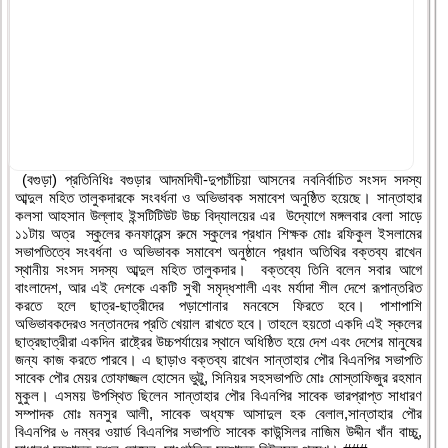
(বগুড়া) প্রতিনিধিঃ বগুড়ার আদমদিঘী-দুপচাঁচিয়া আসনের নবনির্বাচিত সংসদ সদস্য
আব্দুল মহিত তালুকদারকে সংবর্ধনা ও অভিভাবক সমাবেশ অনুষ্ঠিত হয়েছে। সান্তাহার
কলসা আহসান উল্লাহ ইন্সটিটিউট উচ্চ বিদ্যালয়ের এর উদ্যোগে মঙ্গলবার বেলা সাড়ে
১১টায় অত্র স্কুলের কনফারেন্স রুমে স্কুলের প্রধান শিক্ষক মোঃ রফিকুল ইসলামের
সভাপতিত্বে সংবর্ধনা ও অভিভাবক সমাবেশ অনুষ্ঠানে প্রধান অতিথির বক্তব্য রাখেন
স্থানীয় সংসদ সদস্য আব্দুল মহিত তালুকদার। বক্তব্যে তিনি বলেন সবার আগে
বাংলাদেশ, আর এই দেশকে একটি সুখী সমৃদ্ধশালী এবং মর্যাদা শীল দেশে রূপান্তরিত
করতে হলে ছাত্র-ছাত্রীদের পড়াশোনার মনবেসে ফিরতে হবে। পাশাপাশি
অভিভাবকদেরও সন্তানদের প্রতি খেয়াল রাখতে হবে। তাহলে হয়তো একদি এই স্কলের
ছাত্রছাত্রীরা একদিন রাষ্ট্রের উচ্চপর্যায়ের স্থানে অধিষ্ঠিত হয়ে দেশ এবং দেশের মানুষের
জন্য কাজ করতে পারবে। এ ছাড়াও বক্তব্য রাখেন সান্তাহার পৌর বিএনপির সভাপতি
সাবেক পৌর মেয়র তোফাজ্জল হোসেন ভুট্টু, সিনিয়র সহসভাপতি মোঃ মোস্তাফিজুর রহমান
মুকুল। এসময় উপস্থিত ছিলেন সান্তাহার পৌর বিএনপির সাবেক ভারপ্রাপ্ত সাধারণ
সম্পাদক মোঃ মনসুর আলী, সাবেক অধ্যক্ষ আসাদুল হক বেলাল,সান্তাহার পৌর
বিএনপির ৬ নম্বর ওয়ার্ড বিএনপির সভাপতি সাবেক কাউন্সিলর নাজিম উদ্দীন খাঁন বাচ্চু,