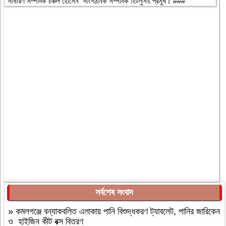
সাধারণ সম্পাদক চঞ্চল হোসেন সাংগঠনিক সম্পাদক হিটলুসহ প্রমুখ। ###
সর্বশেষ সংবাদ
»
কমলগঞ্জে বন্যাকবলিত এলাকায় পানি বিশুদ্ধকরণ ট্যাবলেট, পানির জারিকেন
ও হাইজিন কীট বক্স বিতরণ