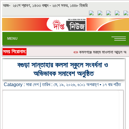
আজ- ২৫শে শ্রাবণ, ১৪৩৩ বঙ্গাব্দ - ২৫শে সফর, ১৪৪৮ হিজরি
MENU
সময় শিরোনাম:
«»
কমলগঞ্জে মরহুম মাওলানা আব্দুল আহ
বগুড়া সান্তাহার কলসা স্কুলে সংবর্ধনা ও
অভিভাবক সমাবেশ অনুষ্ঠিত
Catagory :
সারা দেশ
| তারিখ : মে, ১৯, ২০২৬, ৬:০১ অপরাহ্ণ • ১৭ বার পঠিত