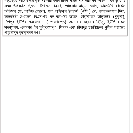
বক্তব্যই আজ উপরোক্ত সরকারি কর্মকর্তাগণ সরেজমিনে পরিদর্শন করেন। এছাড়াও এ
সময় উপস্থিত ছিলেন, উপজেলা নির্বাহী অফিসার মাসুমা বেগম, আদমদীঘি সার্কেল
অফিসার মো, আসিফ হোসেন, থানা অফিসার ইনচার্জ (ওসি ) মো, কামরুজ্জামান মিয়া,
আদমদীঘী উপজেলা বিএনপি’র সহ-সভাপতি আব্দুল মোত্তাকিন তালুকদার (মুক্তা),
চাঁপাপুর ইউপির চেয়ারম্যান ( ভারপ্রাপ্ত) আনোয়ার হোসেন হিটলু, ইউপি সকল
সদস্যাগণ, এলাকার বীর মুক্তিযোদ্ধা, শিক্ষক এবং চাঁপাপুর ইউনিয়নের সুশীল সমাজের
গণ্যমান্য ব্যক্তিবর্গ গণ।