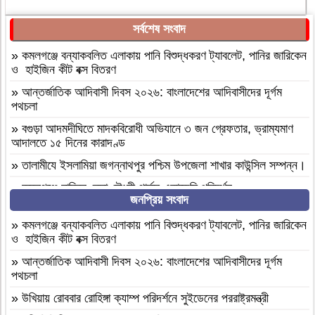
সর্বশেষ সংবাদ
»
কমলগঞ্জে বন্যাকবলিত এলাকায় পানি বিশুদ্ধকরণ ট্যাবলেট, পানির জারিকেন
ও হাইজিন কীট বক্স বিতরণ
»
আন্তর্জাতিক আদিবাসী দিবস ২০২৬: বাংলাদেশের আদিবাসীদের দূর্গম
পথচলা
»
বগুড়া আদমদীঘিতে মাদকবিরোধী অভিযানে ৩ জন গ্রেফতার, ভ্রাম্যমাণ
আদালতে ১৫ দিনের কারাদণ্ড
»
‎তালামীযে ইসলামিয়া জগন্নাথপুর পশ্চিম উপজেলা শাখার কাউন্সিল সম্পন্ন।
»
কমলগঞ্জে হাবিবুন নেছা চৌধুরী গার্লস একাডেমি পরিদর্শন
জনপ্রিয় সংবাদ
»
আসামীরা জামিনে মুক্ত; মামলা আপোষের প্রস্তাব; বাদীর পরিবারকে হুমকি-
ধামকিকমলগঞ্জে বহুল আলোচিত স্কুল শিক্ষিকা হত্যার অভিযোগপত্র দাখিল
»
কমলগঞ্জে বন্যাকবলিত এলাকায় পানি বিশুদ্ধকরণ ট্যাবলেট, পানির জারিকেন
ও হাইজিন কীট বক্স বিতরণ
»
কমলগঞ্জে নিরাপদ সড়ক চাই এর পরিচিতি সভা অনুষ্ঠিত
»
আন্তর্জাতিক আদিবাসী দিবস ২০২৬: বাংলাদেশের আদিবাসীদের দূর্গম
»
শোক সংবাদ॥ রসমোহন সিংহ ॥
পথচলা
»
ফ্যাসিবাদবিরোধী সমন্বিত শক্তির ফল জুলাই আন্দোলন: রেদোয়ান মাজহারি
»
উখিয়ায় রোববার রোহিঙ্গা ক্যাম্প পরিদর্শনে সুইডেনের পররাষ্ট্রমন্ত্রী
»
বগুড়া আদমদীঘিতে হিন্দু গৃহবধূকে শ্লীলতাহানির চেষ্টার অভিযোগে