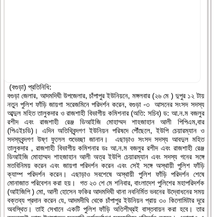
(বগুড়া) প্রতিনিধি:
বগুড়া জেলার, আদমদিঘী উপজেলার, চাঁপাপুর ইউনিয়নে, মঙ্গলবার (২৬ মে ) দুপুর ১২ টায়
নতুন পুলিশ ফাঁড়ি জায়গা সরেজমিনে পরিদর্শন করেন, বগুড়া -৩ আসনের সংসদ সদস্য
আব্দুল মহিত তালুকদার ও রাজশাহী বিভাগীয় কমিশনার (অতি: সচিব) ড: আ.ন.ম বজলুর
রশীদ এবং রাজশাহী রেঞ্জ ডিআইজি মোহাম্মদ শাহজাহান আলী পিপিএম,বার
(পিএইচডি)। এদিন অতিথিবৃন্দগণ ইউনিয়ন পরিষদে পৌঁছেলে, ইউপি চেয়ারম্যান ও
সদস্যবৃন্দগণ উষ্ণ ফুলেল শুভেচ্ছা জানান। এছাড়াও সংসদ সদস্য আবদুল মহিত
তালুকদার , রাজশাহী বিভাগীয় কমিশনার ডঃ আ.ন.ম বজলুর রশীদ এবং রাজশাহী রেঞ্জ
ডিআইজি মোহাম্মদ শাহজাহান আলী অত্র ইউপি চেয়ারম্যান এবং সদস্য গনের সঙ্গে
মতবিনিময় করেন এবং জায়গা পরিদর্শন করেন এবং সেই সঙ্গে অস্থায়ী পুলিশ ফাঁড়ি
ক্যাম্প পরিদর্শন করেন। এছাড়াও সবশেষে অস্থায়ী পুলিশ ফাঁড়ি পরিদর্শন শেষে
মোনাজাত পরিবেশন করা হয়। গত ২৩ শে মে শনিবার, বাংলাদেশ পুলিশের মহাপরিদর্শক
(আইজিপি ) মো, আলী হোসেন ফকির আদমদিঘী থানা নবনির্মিত ভবনের উদ্বোধনের সময়
বক্তব্য প্রদান করেন যে, আদমদীঘি থেকে চাঁপাপুর ইউনিয়ন প্রায় ৩০ কিলোমিটার দূরে
অবস্থিত। তাই সেখানে একটি পুলিশ ফাঁড়ি অতিশীঘ্রই বাস্তবায়ন করা হবে। তার