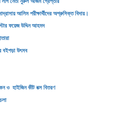
 লীগ নেতা নুরুল আজম গ্রেপ্তার
সায় আলিম পরীক্ষার্থীদের অশ্রুসিক্ত বিদায়।
রিস্টার ফয়েজ উদ্দিন আহমদ
োতারা
ের বইপড়া উৎসব
িকেন ও হাইজিন কীট বক্স বিতরণ
থচলা