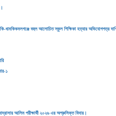
ন।
মকি-ধামকিকমলগঞ্জে বহুল আলোচিত স্কুল শিক্ষিকা হত্যার অভিযোগপত্র দা
ারি
তার-১
াসায় আলিম পরীক্ষার্থী ২০২৬ এর অশ্রুসিক্ত বিদায়।