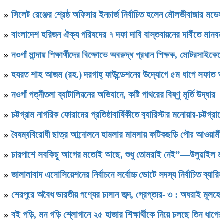
»
সিলেট রেঞ্জের শ্রেষ্ঠ অফিসার ইনচার্জ নির্বাচিত হলেন মৌলভীবাজার ম
»
বাংলাদেশ হরিজন ঐক্য পরিষদের ৭ দফা দাবি বাস্তবায়নের দাবীতে মানবন
»
নওগাঁ মান্দায় শিক্ষার্থীদের বিক্ষোভে অবরুদ্ধ প্রধান শিক্ষক, মোটরসাইক
»
হযরত শাহ আজম (রহ.) দরগাহ্ ফাউন্ডেশনের উদ্যোগে ৫ম ধাপে সফাত আলী স
»
নওগাঁ পত্নীতলা ব্যাটালিয়নের অভিযানে, কষ্টি পাথরের বিষ্ণু মূর্তি উদ্ধার
»
চট্টগ্রাম নাগরিক ফোরামের প্রতিষ্ঠাবার্ষিকীতে ব‍্যারিস্টার মনোয়ার-চট্
»
বৈষম্যবিরোধী ছাত্র আন্দোলনে হামলার মামলায় ফটিকছড়ি পৌর আওয়ামী
»
চারপাশে সবকিছু আগের মতোই আছে, শুধু তোমরাই নেই”—উলুয়াইল মাদ্রা
»
জালালাবাদ এসোসিয়েশনের নির্বাচনে সর্বোচ্চ ভোটে সদস্য নির্বাচিত ব্যা
»
শেরপুরে অবৈধ ভারতীয় পণ্যের চালান জব্দ, গ্রেপ্তার- ৩ : অধরাই মূলহ
»
বই পড়ি, মন গড়ি শ্লোগানে ২৫ হাজার শিক্ষার্থীকে নিয়ে চলছে তিন ধাপ