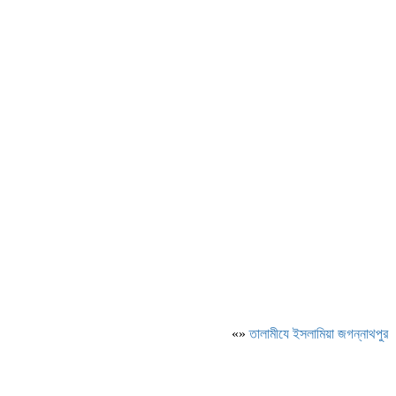
«»
‎তালামীযে ইসলামিয়া জগন্নাথপুর পশ্