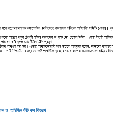
লে ধরে সচেতনতামূলক ক্যাম্পেইন চালিয়েছে বাংলাদেশ পরিবেশ আইনবিদ সমিতি (বেলা)। বৃহ
েন আব্দুল গফুর চৌধুরী মহিলা কলেজের অধ্যক্ষ মো. হেলাল উদ্দিন। বেলা সিলেট অফিসের ব
রিবেশ কর্মী নূরুল মোহাইমীন মিল্টন প্রমুখ।
িও চিত্র প্রদর্শন করা হয়। এসময় অ্যাডভোকেট শাহ সাহেদা আক্তার বলেন, আমাদের ব্যবহৃ
হচ্ছে। তাই শিক্ষার্থীদের মধ্য থেকেই প্লাস্টিক ব্যবহার রোধে ব্যাপক জনসচেতনতা ছড়িয়ে দ
িকেন ও হাইজিন কীট বক্স বিতরণ