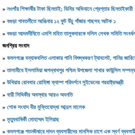
»
নওগাঁয় শিক্ষার্থীর টাকা ছিনতাই; ডিবির অভিযানে গ্রেপ্তার ছিনতাইকারী
»
বগুড়া গাবতলীতে আঙিনায় ১২ ফুট উঁচু গাঁজার গাছসহ আটক ১
»
বগুড়া আদমদীঘিতে এমপি মহিত তালুকদারকে দলিল লেখক সমিতি 
জনপ্রিয় সংবাদ
»
কমলগঞ্জে বন্যাকবলিত এলাকায় পানি বিশুদ্ধকরণ ট্যাবলেট, পানির জার
»
‎তালামীযে ইসলামিয়া জগন্নাথপুর পশ্চিম উপজেলা শাখার কাউন্সিল সম্পন্
»
উখিয়ায় রোববার রোহিঙ্গা ক্যাম্প পরিদর্শনে সুইডেনের পররাষ্ট্রমন্ত্রী
»
বারী সিদ্দিকীর অবস্থার আরও অবনতি
»
শোক সংবাদ বীর মুক্তিযোদ্ধা আব্দুল মালেক
»
মৃত্যুবাষির্কী মোহাম্মদ ইলিয়াছ
»
কমলগঞ্জে পতনঊষারে দাদন ব্যবসায়ীদের মানসিক চাপে এক স্বর্ণ ব্যবসায়ী