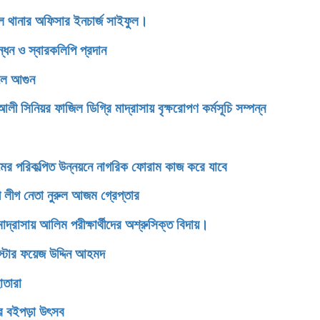
ডেল থানার অফিসার ইনচার্জ সাইফুল।
্ধন ও স্বারকলিপি প্রদান
েলে আগুন
িনিয়র ফাজিল ডিগ্রি মাদ্রাসায় বৃক্ষরোপণ কর্মসূচি সম্পন্ন
টগ্রামের পরিকল্পিত উন্নয়নে নাগরিক ফোরাম কাজ করে যাবে
 লীগ নেতা নুরুল আজম গ্রেপ্তার
সায় আলিম পরীক্ষার্থীদের অশ্রুসিক্ত বিদায়।
রিস্টার ফয়েজ উদ্দিন আহমদ
োতারা
ের বইপড়া উৎসব