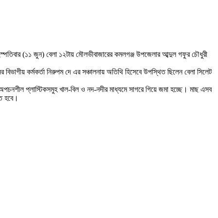
স্পতিবার (১১ জুন) বেলা ১২টায় মৌলভীবাজারের কমলগঞ্জ উপজেলার আব্দুল গফুর চৌধুরী
িভাগীয় কর্মকর্তা নিরুপম দে এর সঞ্চালনায় অতিথি হিসেবে উপস্থিত ছিলেন বেলা সিলেট
ত অপচনশীল প্লাস্টিকসমুহ খাল-বিল ও নদ-নদীর মাধ্যমে সাগরে গিয়ে জমা হচ্ছে। মাছ এসব
িতে হবে।