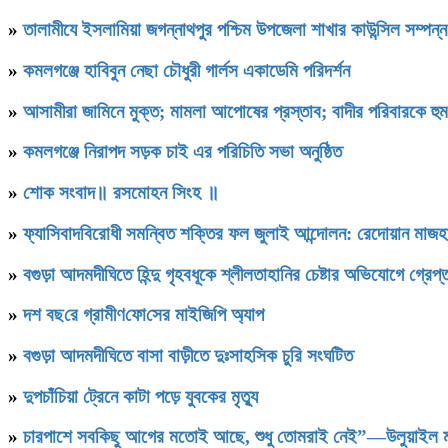
»
‎তালামীযে ইসলামিয়া জগন্নাথপুর পশ্চিম উপজেলা শাখার কাউন্সিল সম্পন্
»
কমলগঞ্জে হাবিবুন নেছা চৌধুরী গার্লস একাডেমি পরিদর্শন
»
আসামীরা জামিনে মুক্ত; মামলা আপোষের প্রস্তাব; বাদীর পরিবারকে হু
»
কমলগঞ্জে নিরাপদ সড়ক চাই এর পরিচিতি সভা অনুষ্ঠিত
»
শোক সংবাদ॥ রসমোহন সিংহ ॥
»
ফ্যাসিবাদবিরোধী সমন্বিত শক্তির ফল জুলাই আন্দোলন: রেদোয়ান মাজহ
»
বগুড়া আদমদীঘিতে হিন্দু গৃহবধূকে শ্লীলতাহানির চেষ্টার অভিযোগে গ্রেপ্
»
দশ বছ‌রে গ্রামীণ‌ফো‌সের মাইজিপি অ্যাপ
»
বগুড়া আদমদীঘিতে বাসা বাড়ীতে দুঃসাহসিক চুরি সংঘটিত
»
দুপচাঁচিয়া ট্রেনে কাটা পড়ে যুবকের মৃত্যু
»
চারপাশে সবকিছু আগের মতোই আছে, শুধু তোমরাই নেই”—উলুয়াইল মাদ্র