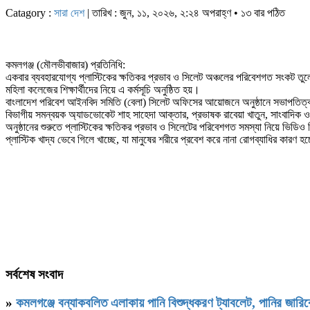
Catagory :
সারা দেশ
| তারিখ : জুন, ১১, ২০২৬, ২:২৪ অপরাহ্ণ • ১৩ বার পঠিত
কমলগঞ্জ (মৌলভীবাজার) প্রতিনিধি:
একবার ব্যবহারযোগ্য প্লাস্টিকের ক্ষতিকর প্রভাব ও সিলেট অঞ্চলের পরিবেশগত সংকট তু
মহিলা কলেজের শিক্ষার্থীদের নিয়ে এ কর্মসূচি অনুষ্ঠিত হয়।
বাংলাদেশ পরিবেশ আইনবিদ সমিতি (বেলা) সিলেট অফিসের আয়োজনে অনুষ্ঠানে সভাপতিত্ব কর
বিভাগীয় সমন্বয়ক অ্যাডভোকেট শাহ সাহেদা আক্তার, প্রভাষক রাবেয়া খাতুন, সাংবাদিক ও প
অনুষ্ঠানের শুরুতে প্লাস্টিকের ক্ষতিকর প্রভাব ও সিলেটের পরিবেশগত সমস্যা নিয়ে ভিড
প্লাস্টিক খাদ্য ভেবে গিলে খাচ্ছে, যা মানুষের শরীরে প্রবেশ করে নানা রোগব্যাধির কারণ 
সর্বশেষ সংবাদ
»
কমলগঞ্জে বন্যাকবলিত এলাকায় পানি বিশুদ্ধকরণ ট্যাবলেট, পানির জার