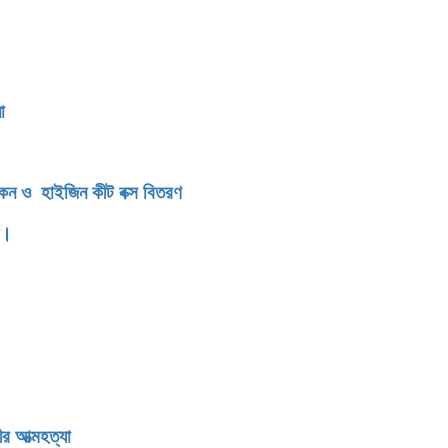
সংবর্ধনা
িকেন ও হাইজিন কীট বক্স বিতরণ
ন।
র আত্মহত্যা