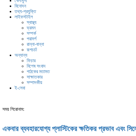
খেলাধুলা
বিনোদন
তথ্য-প্রযুক্তি
লাইফস্টাইল
স্বাস্থ্য
ভ্রমন
সম্পর্ক
পরামর্শ
রান্না-বান্না
রূপচর্চা
অন্যান্য
ফিচার
বিশেষ সংবাদ
পাঠকের মতামত
সাক্ষাতকার
সম্পাদকীয়
ই-সেবা
সময় শিরোনাম:
একবার ব্যবহারযোগ্য প্লাস্টিকের ক্ষতিকর প্রভাব এবং সিল