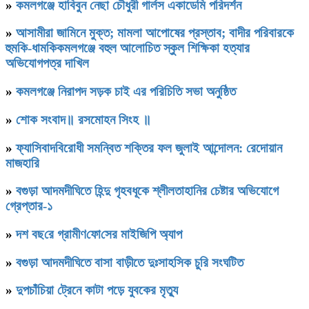
»
কমলগঞ্জে হাবিবুন নেছা চৌধুরী গার্লস একাডেমি পরিদর্শন
»
আসামীরা জামিনে মুক্ত; মামলা আপোষের প্রস্তাব; বাদীর পরিবারকে
হুমকি-ধামকিকমলগঞ্জে বহুল আলোচিত স্কুল শিক্ষিকা হত্যার
অভিযোগপত্র দাখিল
»
কমলগঞ্জে নিরাপদ সড়ক চাই এর পরিচিতি সভা অনুষ্ঠিত
»
শোক সংবাদ॥ রসমোহন সিংহ ॥
»
ফ্যাসিবাদবিরোধী সমন্বিত শক্তির ফল জুলাই আন্দোলন: রেদোয়ান
মাজহারি
»
বগুড়া আদমদীঘিতে হিন্দু গৃহবধূকে শ্লীলতাহানির চেষ্টার অভিযোগে
গ্রেপ্তার-১
»
দশ বছ‌রে গ্রামীণ‌ফো‌সের মাইজিপি অ্যাপ
»
বগুড়া আদমদীঘিতে বাসা বাড়ীতে দুঃসাহসিক চুরি সংঘটিত
»
দুপচাঁচিয়া ট্রেনে কাটা পড়ে যুবকের মৃত্যু