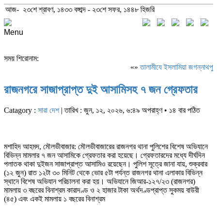
আজ- ২৩শে শ্রাবণ, ১৪৩৩ বঙ্গাব্দ - ২৩শে সফর, ১৪৪৮ হিজরি
Menu
সময় শিরোনাম:
«»
‎তালামীযে ইসলামিয়া জগন্নাথপুর 
রাজনগরে সাজাপ্রাপ্ত দুই আসামিসহ ৭ জন গ্রেফতার
Catagory :
সারা দেশ
| তারিখ : জুন, ১২, ২০২৬, ৬:৪৯ অপরাহ্ণ • ১৪ বার পঠিত
মশাহিদ আহমদ, মৌলভীবাজার: মৌলভীবাজারের রাজনগর থানা পুলিশের বিশেষ অভিযানে
বিভিন্ন মামলার ৭ জন আসামিকে গ্রেফতার করা হয়েছে। গ্রেফতারদের মধ্যে দীর্ঘদিন
পলাতক থাকা দুইজন সাজাপ্রাপ্ত আসামিও রয়েছেন। পুলিশ সূত্রে জানা যায়, শুক্রবার
(১২ জুন) রাত ১২টা ৩০ মিনিট থেকে ভোর ৫টা পর্যন্ত রাজনগর থানা এলাকার বিভিন্ন
স্থানে বিশেষ অভিযান পরিচালনা করা হয়। অভিযানে জিআর-১২৭/২৩ (রাজনগর)
মামলায় ৩ বছরের বিনাশ্রম কারাদণ্ড ও ২ হাজার টাকা অর্থদণ্ডপ্রাপ্ত সুকময় বাউরী
(৪৫) এবং একই মামলায় ১ বছরের বিনাশ্রম