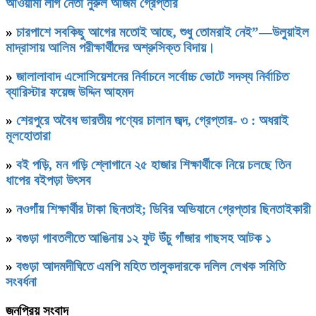
আওয়ামী লীগ নেতা নুরুল আজম গ্রেপ্তার
»
চারপাশে সবকিছু আগের মতোই আছে, শুধু তোমরাই নেই”—উলুয়াইল
মাদ্রাসায় আলিম পরীক্ষার্থীদের অশ্রুসিক্ত বিদায়।
»
জালালাবাদ এসোসিয়েশনের নির্বাচনে সর্বোচ্চ ভোটে সদস্য নির্বাচিত
ব্যারিস্টার ফয়েজ উদ্দিন আহমদ
»
শেরপুরে অবৈধ ভারতীয় পণ্যের চালান জব্দ, গ্রেপ্তার- ৩ : অধরাই
মূলহোতারা
»
বই পড়ি, মন গড়ি শ্লোগানে ২৫ হাজার শিক্ষার্থীকে নিয়ে চলছে তিন
ধাপের বইপড়া উৎসব
»
নওগাঁয় শিক্ষার্থীর টাকা ছিনতাই; ডিবির অভিযানে গ্রেপ্তার ছিনতাইকারী
»
বগুড়া গাবতলীতে আঙিনায় ১২ ফুট উঁচু গাঁজার গাছসহ আটক ১
»
বগুড়া আদমদীঘিতে এমপি মহিত তালুকদারকে দলিল লেখক সমিতি
সংবর্ধনা
জনপ্রিয় সংবাদ