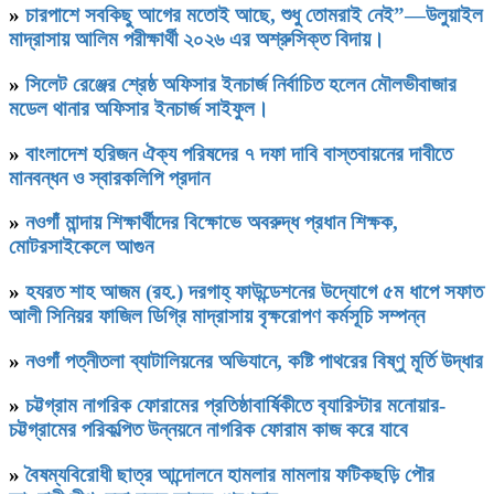
»
চারপাশে সবকিছু আগের মতোই আছে, শুধু তোমরাই নেই”—উলুয়াইল
মাদ্রাসায় আলিম পরীক্ষার্থী ২০২৬ এর অশ্রুসিক্ত বিদায়।
»
সিলেট রেঞ্জের শ্রেষ্ঠ অফিসার ইনচার্জ নির্বাচিত হলেন মৌলভীবাজার
মডেল থানার অফিসার ইনচার্জ সাইফুল।
»
বাংলাদেশ হরিজন ঐক্য পরিষদের ৭ দফা দাবি বাস্তবায়নের দাবীতে
মানবন্ধন ও স্বারকলিপি প্রদান
»
নওগাঁ মান্দায় শিক্ষার্থীদের বিক্ষোভে অবরুদ্ধ প্রধান শিক্ষক,
মোটরসাইকেলে আগুন
»
হযরত শাহ আজম (রহ.) দরগাহ্ ফাউন্ডেশনের উদ্যোগে ৫ম ধাপে সফাত
আলী সিনিয়র ফাজিল ডিগ্রি মাদ্রাসায় বৃক্ষরোপণ কর্মসূচি সম্পন্ন
»
নওগাঁ পত্নীতলা ব্যাটালিয়নের অভিযানে, কষ্টি পাথরের বিষ্ণু মূর্তি উদ্ধার
»
চট্টগ্রাম নাগরিক ফোরামের প্রতিষ্ঠাবার্ষিকীতে ব‍্যারিস্টার মনোয়ার-
চট্টগ্রামের পরিকল্পিত উন্নয়নে নাগরিক ফোরাম কাজ করে যাবে
»
বৈষম্যবিরোধী ছাত্র আন্দোলনে হামলার মামলায় ফটিকছড়ি পৌর