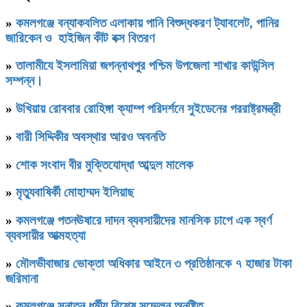
»
কমলগঞ্জে বন্যাকবলিত এলাকায় পানি বিশুদ্ধকরণ ট্যাবলেট, পানির
জারিকেন ও হাইজিন কীট বক্স বিতরণ
»
‎তালামীযে ইসলামিয়া জগন্নাথপুর পশ্চিম উপজেলা শাখার কাউন্সিল
সম্পন্ন।
»
উখিয়ায় রোববার রোহিঙ্গা ক্যাম্প পরিদর্শনে সুইডেনের পররাষ্ট্রমন্ত্রী
»
বারী সিদ্দিকীর অবস্থার আরও অবনতি
»
শোক সংবাদ বীর মুক্তিযোদ্ধা আব্দুল মালেক
»
মৃত্যুবাষির্কী মোহাম্মদ ইলিয়াছ
»
কমলগঞ্জে পতনঊষারে দাদন ব্যবসায়ীদের মানসিক চাপে এক স্বর্ণ
ব্যবসায়ীর আত্মহত্যা
»
মৌলভীবাজার ভোক্তা অধিকার আইনে ৩ প্রতিষ্ঠানকে ৭ হাজার টাকা
জরিমানা
»
কমলগঞ্জে সনাতন ধর্মীয় বিশেষ সম্মেলন অনুষ্টিত