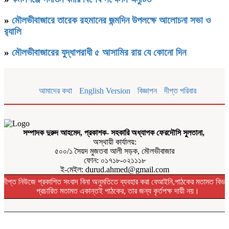
»
মৌলভীবাজারে তারেক রহমানের জন্মদিন উপলক্ষে আলোচনা সভা ও
র‌্যালি
»
মৌলভীবাজারের যুদ্ধাপরাধী ৫ আসামির রায় যে কোনো দিন
আমাদের কথা
English Version
বিজ্ঞাপন
দীপ্ত পরিবার
সম্পাদক দুরুদ আহমেদ, প্রকাশক- সহকারি অধ্যাপক ফেরদৌসি সুলতানা,
অস্থায়ী কার্যালয়:
৫০০/১ সৈয়দ মুজতবা আলী সড়ক, মৌলভীবাজার
ফোন: ০১৭১৮-০২১১১৮
ই-মেইল: durud.ahmed@gmail.com
দীপ্ত নিউজে প্রকাশিত সংবাদ বিনা অনুমতিতে ব্যবহার করা বেআইনি,পাঠকের মতামত বিভা
প্রচারিত মতামত একান্তই পাঠকের, তার জন্য কৃর্তপক্ষ দায়ী নয়।