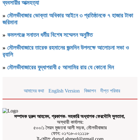
ব্যবসায়ীর আত্মহত্যা
»
মৌলভীবাজার ভোক্তা অধিকার আইনে ৩ প্রতিষ্ঠানকে ৭ হাজার টাকা
জরিমানা
»
কমলগঞ্জে সনাতন ধর্মীয় বিশেষ সম্মেলন অনুষ্টিত
»
মৌলভীবাজারে তারেক রহমানের জন্মদিন উপলক্ষে আলোচনা সভা ও
র‌্যালি
»
মৌলভীবাজারের যুদ্ধাপরাধী ৫ আসামির রায় যে কোনো দিন
আমাদের কথা
English Version
বিজ্ঞাপন
দীপ্ত পরিবার
সম্পাদক দুরুদ আহমেদ, প্রকাশক- সহকারি অধ্যাপক ফেরদৌসি সুলতানা,
অস্থায়ী কার্যালয়:
৫০০/১ সৈয়দ মুজতবা আলী সড়ক, মৌলভীবাজার
ফোন: ০১৭১৮-০২১১১৮
ই-মেইল: durud.ahmed@gmail.com