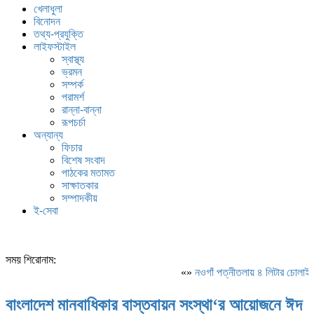
খেলাধুলা
বিনোদন
তথ্য-প্রযুক্তি
লাইফস্টাইল
স্বাস্থ্য
ভ্রমন
সম্পর্ক
পরামর্শ
রান্না-বান্না
রূপচর্চা
অন্যান্য
ফিচার
বিশেষ সংবাদ
পাঠকের মতামত
সাক্ষাতকার
সম্পাদকীয়
ই-সেবা
সময় শিরোনাম:
«»
নওগাঁ পত্নীতলায় ৪ লিটার চোলাই
বাংলাদেশ মানবাধিকার বাস্তবায়ন সংস্থা‘র আয়োজনে ঈদ