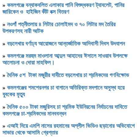
»
কমলগঞ্জে বন্যাকবলিত এলাকায় পানি বিশুদ্ধকরণ ট্যাবলেট, পানির
জারিকেন ও হাইজিন কীট বক্স বিতরণ
»
নওগাঁ পত্নীতলায় ৪ লিটার চোলাইমদ ও ৭০ লিটার মদ তৈরির
উপকরণসহ নারী আটক
»
বড়লেখায় বর্ণাঢ্য আয়োজনে আন্তর্জাতিক আদিবাসী দিবস উদযাপন
»
কমলগঞ্জে মরহুম মাওলানা আব্দুল আহাদের ঈসালে সাওয়াব উপলক্ষে
আলোচনা ও দোয়া মাহফিল।
»
দৈনিক ৫শ টাকা মজুরীর দাবীতে বড়লেখায় চা শ্রমিকদের গণবিক্ষোভ
»
কমলগঞ্জের শমশেরনগর চা বাগানে অতিরিক্ত মদপানে অসুস্থ হয়ে
যুবকের মৃত্যু
»
দৈনিক ৫০০ টাকা মজুরিসহ চা শ্রমিক ইউনিয়নের নির্বাচনের দাবিতে
কমলগঞ্জে চা-শ্রমিকদের মানববন্ধন
»
এআই দিয়ে এমপি নাসের রহমানের অশ্লীল ভিডিও ছড়ানোর অভিযোগে
সাভার থেকে আসামি গ্রেপ্তার