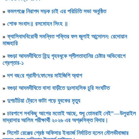
»
কমলগঞ্জে নিরাপদ সড়ক চাই এর পরিচিতি সভা অনুষ্ঠিত
»
শোক সংবাদ॥ রসমোহন সিংহ ॥
»
ফ্যাসিবাদবিরোধী সমন্বিত শক্তির ফল জুলাই আন্দোলন: রেদোয়ান
মাজহারি
»
বগুড়া আদমদীঘিতে হিন্দু গৃহবধূকে শ্লীলতাহানির চেষ্টার অভিযোগে
গ্রেপ্তার-১
»
দশ বছ‌রে গ্রামীণ‌ফো‌সের মাইজিপি অ্যাপ
»
বগুড়া আদমদীঘিতে বাসা বাড়ীতে দুঃসাহসিক চুরি সংঘটিত
»
দুপচাঁচিয়া ট্রেনে কাটা পড়ে যুবকের মৃত্যু
»
চারপাশে সবকিছু আগের মতোই আছে, শুধু তোমরাই নেই”—উলুয়াইল
মাদ্রাসায় আলিম পরীক্ষার্থী ২০২৬ এর অশ্রুসিক্ত বিদায়।
»
সিলেট রেঞ্জের শ্রেষ্ঠ অফিসার ইনচার্জ নির্বাচিত হলেন মৌলভীবাজার