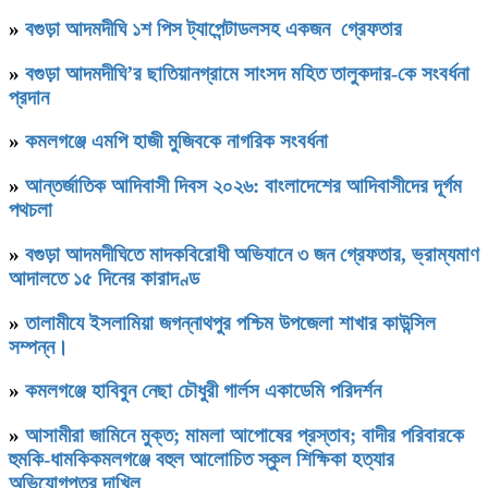
»
বগুড়া আদমদীঘি ১শ পিস ট্যাপেন্টাডলসহ একজন গ্রেফতার
»
বগুড়া আদমদীঘি’র ছাতিয়ানগ্রামে সাংসদ মহিত তালুকদার-কে সংবর্ধনা
প্রদান
»
কমলগঞ্জে এমপি হাজী মুজিবকে নাগরিক সংবর্ধনা
»
আন্তর্জাতিক আদিবাসী দিবস ২০২৬: বাংলাদেশের আদিবাসীদের দূর্গম
পথচলা
»
বগুড়া আদমদীঘিতে মাদকবিরোধী অভিযানে ৩ জন গ্রেফতার, ভ্রাম্যমাণ
আদালতে ১৫ দিনের কারাদণ্ড
»
‎তালামীযে ইসলামিয়া জগন্নাথপুর পশ্চিম উপজেলা শাখার কাউন্সিল
সম্পন্ন।
»
কমলগঞ্জে হাবিবুন নেছা চৌধুরী গার্লস একাডেমি পরিদর্শন
»
আসামীরা জামিনে মুক্ত; মামলা আপোষের প্রস্তাব; বাদীর পরিবারকে
হুমকি-ধামকিকমলগঞ্জে বহুল আলোচিত স্কুল শিক্ষিকা হত্যার
অভিযোগপত্র দাখিল