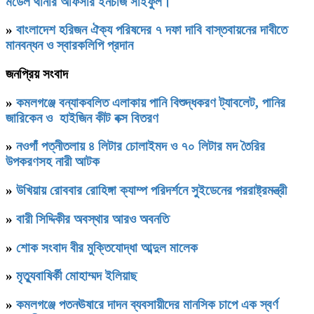
মডেল থানার অফিসার ইনচার্জ সাইফুল।
»
বাংলাদেশ হরিজন ঐক্য পরিষদের ৭ দফা দাবি বাস্তবায়নের দাবীতে
মানবন্ধন ও স্বারকলিপি প্রদান
জনপ্রিয় সংবাদ
»
কমলগঞ্জে বন্যাকবলিত এলাকায় পানি বিশুদ্ধকরণ ট্যাবলেট, পানির
জারিকেন ও হাইজিন কীট বক্স বিতরণ
»
নওগাঁ পত্নীতলায় ৪ লিটার চোলাইমদ ও ৭০ লিটার মদ তৈরির
উপকরণসহ নারী আটক
»
উখিয়ায় রোববার রোহিঙ্গা ক্যাম্প পরিদর্শনে সুইডেনের পররাষ্ট্রমন্ত্রী
»
বারী সিদ্দিকীর অবস্থার আরও অবনতি
»
শোক সংবাদ বীর মুক্তিযোদ্ধা আব্দুল মালেক
»
মৃত্যুবাষির্কী মোহাম্মদ ইলিয়াছ
»
কমলগঞ্জে পতনঊষারে দাদন ব্যবসায়ীদের মানসিক চাপে এক স্বর্ণ