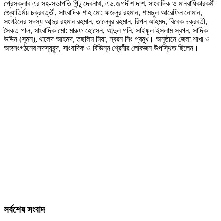
প্রেসক্লাব এর সহ-সভাপতি পিন্টু দেবনাথ, এড.জগদীশ দাশ, সাংবাদিক ও মানবাধিকারকর্মী
জ্যোতির্ময় চক্রবর্ত্তী, সাংবাদিক শাহ মো: ফজলুর রহমান, শামছুল আরেফিন নোমান,
সংগঠনের সদস্য আব্দুর রহমান রহমান, তালেবুর রহমান, রিপন আহমদ, বিবেক চক্রবর্তী,
সৈকত পাল, সাংবাদিক মো: মারুফ হোসেন, আব্দুল গনি, সাইফুল ইসলাম স্বপন, সাদিক
উদ্দিন (সুমন), খালেদ আহমদ, তছলিম মিয়া, স্বরন সিং প্রমুখ। অনুষ্ঠানে জেলা শাখা ও
অঙ্গসংগঠনের সদস্যবৃন্দ, সাংবাদিক ও বিভিন্ন শ্রেনীর লোকজন উপস্থিত ছিলেন।
সর্বশেষ সংবাদ