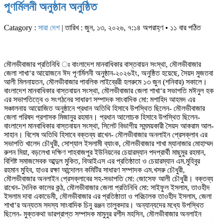
পূণর্মিলনী অনুষ্ঠান অনুষ্ঠিত
Catagory :
সারা দেশ
| তারিখ : জুন, ১৩, ২০২৬, ৭:১৪ অপরাহ্ণ • ১১ বার পঠিত
মৌলভীবাজার প্রতিনিধি ঃ বাংলাদেশ মানবাধিকার বাস্তবায়ন সংস্থা, মৌলভীবাজার
জেলা শাখা‘র আয়োজনে ঈদ পূণর্মিলনী অনুষ্ঠান-২০২৬ইং, অনুষ্ঠিত হয়েছে, সৈয়দ মুজতবা
আলী মিলনায়তন, মৌলভীবাজার পাবলিক লাইব্রেরী হলরুমে ১৩ জুন (শনিবার) সকালে।
বাংলাদেশ মানবাধিকার বাস্তবায়ন সংস্থা, মৌলভীবাজার জেলা শাখা‘র সভাপতি মঈনুল হক
এর সভাপতিত্বে ও সংগঠনের সাধারণ সম্পাদক সাংবাদিক মো: মশাহিদ আহমদ এর
সঞ্চালনায় আয়োজিত অনুষ্ঠানে প্রধান অতিথি হিসাবে উপস্থিত ছিলেন- মৌলভীবাজার
জেলা পরিষদ প্রশাসক মিজানুর রহমান। প্রধান আলোচক হিসাবে উপস্থিত ছিলেন-
বাংলাদেশ মানবাধিকার বাস্তবায়ন সংস্থা, সিলেট বিভাগীয় সমন্ময়কারী সৈয়দ আকরাম আল-
সাহান। বিশেষ অতিথি হিসাবে বক্তব্য রাখেন- মৌলভীবাজার অনলাইন প্রেসক্লাব এর
সভাপতি খালেদ চৌধুরী, সোশ্যাল ইসলামী ব্যাংক, মৌলভীবাজার শাখা ম্যানাজার মোহাম্মদ
রুশন মিয়া, বড়লেখা দক্ষিণ শাহবাজপুর ইউনিয়নের চেয়ারম্যান পদপ্রার্থী মাছুমুর রহমান,
বিশিষ্ট সমাজসেবক আব্দুল মুকিত, বিআইএস এর প্রতিষ্ঠাতা ও চেয়ারম্যান এম.মুহিবুর
রহমান মুহিব, হাওর রক্ষা আন্দোলন কমিটির সাধারণ সম্পাদক এম.খসরু চৌধুরী,
মৌলভীবাজার অনলাইন প্রেসক্লাবের সহ-সভাপতি মো: জোসেফ আলী চৌধুরী। বক্তব্য
রাখেন- দৈনিক কালের কন্ঠ, মৌলভীবাজার জেলা প্রতিনিধি মো: সাইফুল ইসলাম, তাওহীদ
ইসলাম দাবা একাডেমী, মৌলভীবাজার এর প্রতিষ্ঠাতা ও পরিচালক তাওহীদ ইসলাম, জেলা
শাখা‘র অন্যতম সদস্য সাংবাদিক চিনু রঞ্জন তালুকদার। অন্যান্যদের মধ্যে উপস্থিত
ছিলেন- মুক্তকথা ভারপ্রাপ্ত সম্পাদক মামুনুর রশীদ মহসিন, মৌলভীবাজার অনলাইন