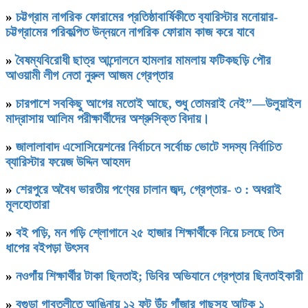
»
চট্টগ্রাম নাগরিক ফোরামের প্রতিষ্ঠাবার্ষিকীতে ব‍্যারিস্টার মনোয়ার-
চট্টগ্রামের পরিকল্পিত উন্নয়নে নাগরিক ফোরাম কাজ করে যাবে
»
বৈষম্যবিরোধী ছাত্র আন্দোলনে হামলার মামলায় ফটিকছড়ি পৌর
আওয়ামী লীগ নেতা নুরুল আজম গ্রেপ্তার
»
চারপাশে সবকিছু আগের মতোই আছে, শুধু তোমরাই নেই”—উলুয়াইল
মাদ্রাসায় আলিম পরীক্ষার্থীদের অশ্রুসিক্ত বিদায়।
»
জালালাবাদ এসোসিয়েশনের নির্বাচনে সর্বোচ্চ ভোটে সদস্য নির্বাচিত
ব্যারিস্টার ফয়েজ উদ্দিন আহমদ
»
শেরপুরে অবৈধ ভারতীয় পণ্যের চালান জব্দ, গ্রেপ্তার- ৩ : অধরাই
মূলহোতারা
»
বই পড়ি, মন গড়ি শ্লোগানে ২৫ হাজার শিক্ষার্থীকে নিয়ে চলছে তিন
ধাপের বইপড়া উৎসব
»
নওগাঁয় শিক্ষার্থীর টাকা ছিনতাই; ডিবির অভিযানে গ্রেপ্তার ছিনতাইকারী
»
বগুড়া গাবতলীতে আঙিনায় ১২ ফুট উঁচু গাঁজার গাছসহ আটক ১