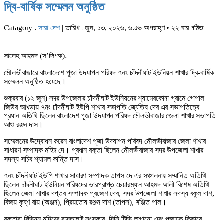
দ্বি-বার্ষিক সম্মেলন অনুষ্ঠিত
Catagory :
সারা দেশ
| তারিখ : জুন, ১৩, ২০২৬, ৬:৫৬ অপরাহ্ণ • ২২ বার পঠিত
সালেহ আহমদ (স’লিপক):
মৌলভীবাজারে বাংলাদেশে পূজা উদযাপন পরিষদ ৭নং চাঁদনীঘাট ইউনিয়ন শাখার দ্বি-বার্ষিক
সম্মেলন অনুষ্ঠিত হয়েছে।
শুক্রবার (১২ জুন) সদর উপজেলার চাঁদনীঘাট ইউনিয়নের শ্যামেরকোনা গ্রামে গোপাল
জিউর আখড়ায় ৭নং চাঁদনীঘাট ইউপি শাখার সভাপতি জ্যেতিষ দেব এর সভাপতিত্বে
প্রধান অতিথি ছিলেন বাংলাদেশ পূজা উদযাপন পরিষদ মৌলভীবাজার জেলা শাখার সভাপতি
আশু রঞ্জন দাস।
সম্মেলনের উদ্বোধন করেন বাংলাদেশ পূজা উদযাপন পরিষদ মৌলভীবাজার জেলা শাখার
সাধারণ সম্পাদক মহিম দে। প্রধান বক্তা ছিলেন মৌলভীবাজার সদর উপজেলা শাখার
সদস্য সচিব শ্যামল কান্তি দাস।
৭নং চাঁদনীঘাট ইউপি শাখার সাধারণ সম্পাদক তাপস দে এর সঞ্চালনায় সম্মানিত অতিথি
ছিলেন চাঁদনীঘাট ইউনিয়ন পরিষদের ভারপ্রাপ্ত চেয়ারম্যান আহমদ আলী বিশেষ অতিথি
ছিলেন জেলা শাখার দপ্তর সম্পাদক প্রজেশ দেব, সদর উপজেলা শাখার সদস্য বকুল দাশ,
বিজয় কৃষ্ণ রায় (অঞ্জন), প্রিয়তোষ রঞ্জন দাশ (তাপস), সঞ্জিত পাল।
বক্তারা বিভিন্ন মন্দিরের রাস্তাঘাট সংস্কার, সিসি টিভি লাগানো এবং পূজাকে কিভাবে