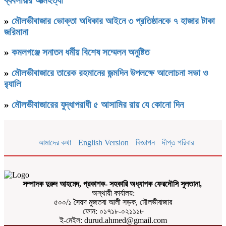
ব্যবসায়ীর আত্মহত্যা
»
মৌলভীবাজার ভোক্তা অধিকার আইনে ৩ প্রতিষ্ঠানকে ৭ হাজার টাকা
জরিমানা
»
কমলগঞ্জে সনাতন ধর্মীয় বিশেষ সম্মেলন অনুষ্টিত
»
মৌলভীবাজারে তারেক রহমানের জন্মদিন উপলক্ষে আলোচনা সভা ও
র‌্যালি
»
মৌলভীবাজারের যুদ্ধাপরাধী ৫ আসামির রায় যে কোনো দিন
আমাদের কথা
English Version
বিজ্ঞাপন
দীপ্ত পরিবার
সম্পাদক দুরুদ আহমেদ, প্রকাশক- সহকারি অধ্যাপক ফেরদৌসি সুলতানা,
অস্থায়ী কার্যালয়:
৫০০/১ সৈয়দ মুজতবা আলী সড়ক, মৌলভীবাজার
ফোন: ০১৭১৮-০২১১১৮
ই-মেইল: durud.ahmed@gmail.com