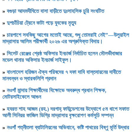
»
বগুড়া আদমদীঘিতে বাসা বাড়ীতে দুঃসাহসিক চুরি সংঘটিত
»
দুপচাঁচিয়া ট্রেনে কাটা পড়ে যুবকের মৃত্যু
»
চারপাশে সবকিছু আগের মতোই আছে, শুধু তোমরাই নেই”—উলুয়াইল
মাদ্রাসায় আলিম পরীক্ষার্থী ২০২৬ এর অশ্রুসিক্ত বিদায়।
»
সিলেট রেঞ্জের শ্রেষ্ঠ অফিসার ইনচার্জ নির্বাচিত হলেন মৌলভীবাজার
মডেল থানার অফিসার ইনচার্জ সাইফুল।
»
বাংলাদেশ হরিজন ঐক্য পরিষদের ৭ দফা দাবি বাস্তবায়নের দাবীতে
মানবন্ধন ও স্বারকলিপি প্রদান
»
নওগাঁ মান্দায় শিক্ষার্থীদের বিক্ষোভে অবরুদ্ধ প্রধান শিক্ষক,
মোটরসাইকেলে আগুন
»
হযরত শাহ আজম (রহ.) দরগাহ্ ফাউন্ডেশনের উদ্যোগে ৫ম ধাপে সফাত
আলী সিনিয়র ফাজিল ডিগ্রি মাদ্রাসায় বৃক্ষরোপণ কর্মসূচি সম্পন্ন
»
নওগাঁ পত্নীতলা ব্যাটালিয়নের অভিযানে, কষ্টি পাথরের বিষ্ণু মূর্তি উদ্ধার