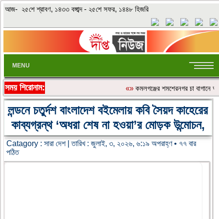
আজ- ২৫শে শ্রাবণ, ১৪৩৩ বঙ্গাব্দ - ২৫শে সফর, ১৪৪৮ হিজরি
MENU
সময় শিরোনাম:
«»
কমলগঞ্জের শমশেরনগর চা বাগানে অতিরি
লন্ডনে চতুর্দশ বাংলাদেশ বইমেলায় কবি সৈয়দ কাহেরের
কাব্যগ্রন্থ ‘অধরা শেষ না হওয়া’র মোড়ক উন্মোচন,
Catagory :
সারা দেশ
| তারিখ : জুলাই, ৩, ২০২৬, ৬:১৯ অপরাহ্ণ • ৭৭ বার
পঠিত