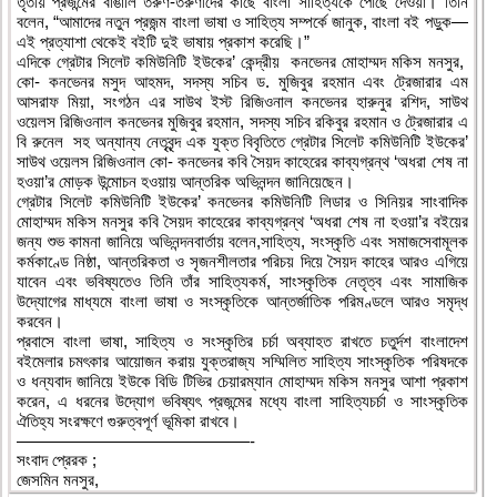
তৃতীয় প্রজন্মের বাঙালি তরুণ-তরুণীদের কাছে বাংলা সাহিত্যকে পৌঁছে দেওয়া। তিনি
বলেন, “আমাদের নতুন প্রজন্ম বাংলা ভাষা ও সাহিত্য সম্পর্কে জানুক, বাংলা বই পড়ুক—
এই প্রত্যাশা থেকেই বইটি দুই ভাষায় প্রকাশ করেছি।”
এদিকে গ্রেটার সিলেট কমিউনিটি ইউকের’ কেন্দ্রীয় কনভেনর মোহাম্মদ মকিস মনসুর,
কো- কনভেনর মসুদ আহমদ, সদস্য সচিব ড. মুজিবুর রহমান এবং ট্রেজারার এম
আসরাফ মিয়া, সংগঠন এর সাউথ ইস্ট রিজিওনাল কনভেনর হারুনুর রশিদ, সাউথ
ওয়েলস রিজিওনাল কনভেনর মুজিবুর রহমান, সদস্য সচিব রকিবুর রহমান ও ট্রেজারার এ
বি রুনেল সহ অন্যান্য নেতৃবৃন্দ এক যুক্ত বিবৃতিতে গ্রেটার সিলেট কমিউনিটি ইউকের’
সাউথ ওয়েলস রিজিওনাল কো- কনভেনর কবি সৈয়দ কাহেরের কাব্যগ্রন্থ ‘অধরা শেষ না
হওয়া’র মোড়ক উন্মোচন হওয়ায় আন্তরিক অভিনন্দন জানিয়েছেন।
গ্রেটার সিলেট কমিউনিটি ইউকের’ কনভেনর কমিউনিটি লিডার ও সিনিয়র সাংবাদিক
মোহাম্মদ মকিস মনসুর কবি সৈয়দ কাহেরের কাব্যগ্রন্থ ‘অধরা শেষ না হওয়া’র বইয়ের
জন্য শুভ কামনা জানিয়ে অভিনন্দনবার্তায় বলেন,সাহিত্য, সংস্কৃতি এবং সমাজসেবামূলক
কর্মকাণ্ডে নিষ্ঠা, আন্তরিকতা ও সৃজনশীলতার পরিচয় দিয়ে সৈয়দ কাহের আরও এগিয়ে
যাবেন এবং ভবিষ্যতেও তিনি তাঁর সাহিত্যকর্ম, সাংস্কৃতিক নেতৃত্ব এবং সামাজিক
উদ্যোগের মাধ্যমে বাংলা ভাষা ও সংস্কৃতিকে আন্তর্জাতিক পরিমণ্ডলে আরও সমৃদ্ধ
করবেন।
প্রবাসে বাংলা ভাষা, সাহিত্য ও সংস্কৃতির চর্চা অব্যাহত রাখতে চতুর্দশ বাংলাদেশ
বইমেলার চমৎকার আয়োজন করায় যুক্তরাজ্য সম্মিলিত সাহিত্য সাংস্কৃতিক পরিষদকে
ও ধন্যবাদ জানিয়ে ইউকে বিডি টিভির চেয়ারম্যান মোহাম্মদ মকিস মনসুর আশা প্রকাশ
করেন, এ ধরনের উদ্যোগ ভবিষ্যৎ প্রজন্মের মধ্যে বাংলা সাহিত্যচর্চা ও সাংস্কৃতিক
ঐতিহ্য সংরক্ষণে গুরুত্বপূর্ণ ভূমিকা রাখবে।
——————————————-
সংবাদ প্রেরক ;
জেসমিন মনসুর,