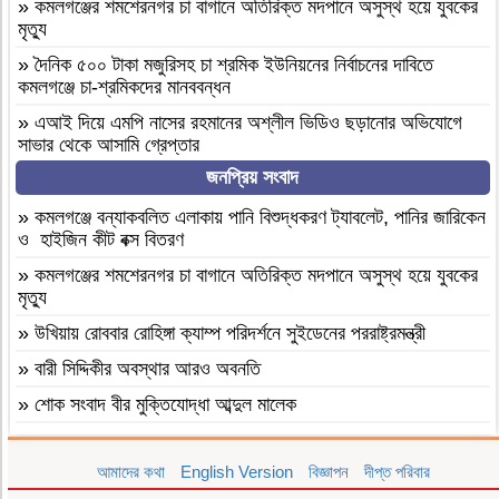
»
কমলগঞ্জের শমশেরনগর চা বাগানে অতিরিক্ত মদপানে অসুস্থ হয়ে যুবকের
মৃত্যু
»
দৈনিক ৫০০ টাকা মজুরিসহ চা শ্রমিক ইউনিয়নের নির্বাচনের দাবিতে
কমলগঞ্জে চা-শ্রমিকদের মানববন্ধন
»
এআই দিয়ে এমপি নাসের রহমানের অশ্লীল ভিডিও ছড়ানোর অভিযোগে
সাভার থেকে আসামি গ্রেপ্তার
জনপ্রিয় সংবাদ
»
বগুড়া আদমদীঘি ১শ পিস ট্যাপেন্টাডলসহ একজন গ্রেফতার
»
বগুড়া আদমদীঘি’র ছাতিয়ানগ্রামে সাংসদ মহিত তালুকদার-কে সংবর্ধনা
»
কমলগঞ্জে বন্যাকবলিত এলাকায় পানি বিশুদ্ধকরণ ট্যাবলেট, পানির জারিকেন
প্রদান
ও হাইজিন কীট বক্স বিতরণ
»
কমলগঞ্জে এমপি হাজী মুজিবকে নাগরিক সংবর্ধনা
»
কমলগঞ্জের শমশেরনগর চা বাগানে অতিরিক্ত মদপানে অসুস্থ হয়ে যুবকের
মৃত্যু
»
আন্তর্জাতিক আদিবাসী দিবস ২০২৬: বাংলাদেশের আদিবাসীদের দূর্গম
পথচলা
»
উখিয়ায় রোববার রোহিঙ্গা ক্যাম্প পরিদর্শনে সুইডেনের পররাষ্ট্রমন্ত্রী
»
বগুড়া আদমদীঘিতে মাদকবিরোধী অভিযানে ৩ জন গ্রেফতার, ভ্রাম্যমাণ
»
বারী সিদ্দিকীর অবস্থার আরও অবনতি
আদালতে ১৫ দিনের কারাদণ্ড
»
শোক সংবাদ বীর মুক্তিযোদ্ধা আব্দুল মালেক
»
‎তালামীযে ইসলামিয়া জগন্নাথপুর পশ্চিম উপজেলা শাখার কাউন্সিল সম্পন্ন।
»
মৃত্যুবাষির্কী মোহাম্মদ ইলিয়াছ
»
কমলগঞ্জে হাবিবুন নেছা চৌধুরী গার্লস একাডেমি পরিদর্শন
আমাদের কথা
English Version
বিজ্ঞাপন
দীপ্ত পরিবার
»
কমলগঞ্জে পতনঊষারে দাদন ব্যবসায়ীদের মানসিক চাপে এক স্বর্ণ ব্যবসায়ীর
»
আসামীরা জামিনে মুক্ত; মামলা আপোষের প্রস্তাব; বাদীর পরিবারকে হুমকি-
আত্মহত্যা