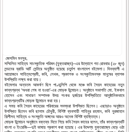
জেসমিন মনসুর,
সম্মিলিত সাহিত্য সাংস্কৃতিক পরিষদ (যুক্তরাজ্য)–এর উদ্যোগে গত রোববার (২৮ জুন)
লন্ডনের ব্রাডি আর্ট সেন্টারে অনুষ্ঠিত হয়েছে চতুর্দশ বাংলাদেশ বইমেলা। দিনব্যাপী এ
আয়োজনে সাহিত্যপ্রেমী, কবি, লেখক, প্রকাশক ও সংস্কৃতিমনস্ক মানুষের ব্যাপক
উপস্থিতি লক্ষ্য করা যায়।
বইমেলার অন্যতম আকর্ষণ ছিল পাণ্ডুলিপি থেকে মঞ্চে কবি সৈয়দ কাহেরের নতুন
কাব্যগ্রন্থ ‘অধরা শেষ না হওয়া’-এর মোড়ক উন্মোচন। অনুষ্ঠানে সভাপতি মো. ইকবাল
হোসেন এবং সাধারণ সম্পাদক উদয় শংকর দুর্জয়ের উপস্থিতিতে আনুষ্ঠানিকভাবে
কাব্যগ্রন্থটির মোড়ক উন্মোচন করা হয়।
এ সময় কবি সৈয়দ কাহেরের পরিবারের সদস্যরা উপস্থিত ছিলেন। এছাড়াও অনুষ্ঠানে
উপস্থিত ছিলেন কবি ছালাম চৌধুরী, বিশিষ্ট ব্যবসায়ী শাহিনুর রহমান, কবি নুরজাহান
শিল্পীসহ সাহিত্য ও সংস্কৃতি অঙ্গনের আরও অনেক বিশিষ্ট ব্যক্তিত্ব।
মোড়ক উন্মোচন অনুষ্ঠানে বক্তব্য দিতে গিয়ে কবি সৈয়দ কাহের বলেন, তাঁর কাব্যগ্রন্থটি
বাংলা ও ইংরেজি—দুই ভাষায় প্রকাশ করা হয়েছে। এর উদ্দেশ্য যুক্তরাজ্যে বেড়ে ওঠা