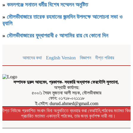
»
কমলগঞ্জে সনাতন ধর্মীয় বিশেষ সম্মেলন অনুষ্টিত
»
মৌলভীবাজারে তারেক রহমানের জন্মদিন উপলক্ষে আলোচনা সভা ও
র‌্যালি
»
মৌলভীবাজারের যুদ্ধাপরাধী ৫ আসামির রায় যে কোনো দিন
আমাদের কথা
English Version
বিজ্ঞাপন
দীপ্ত পরিবার
সম্পাদক দুরুদ আহমেদ, প্রকাশক- সহকারি অধ্যাপক ফেরদৌসি সুলতানা,
অস্থায়ী কার্যালয়:
৫০০/১ সৈয়দ মুজতবা আলী সড়ক, মৌলভীবাজার
ফোন: ০১৭১৮-০২১১১৮
ই-মেইল: durud.ahmed@gmail.com
দীপ্ত নিউজে প্রকাশিত সংবাদ বিনা অনুমতিতে ব্যবহার করা বেআইনি,পাঠকের মতামত বিভা
প্রচারিত মতামত একান্তই পাঠকের, তার জন্য কৃর্তপক্ষ দায়ী নয়।