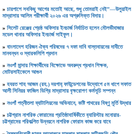
»
চারপাশে সবকিছু আগের মতোই আছে, শুধু তোমরাই নেই”—উলুয়াইল
মাদ্রাসায় আলিম পরীক্ষার্থী ২০২৬ এর অশ্রুসিক্ত বিদায়।
»
সিলেট রেঞ্জের শ্রেষ্ঠ অফিসার ইনচার্জ নির্বাচিত হলেন মৌলভীবাজার
মডেল থানার অফিসার ইনচার্জ সাইফুল।
»
বাংলাদেশ হরিজন ঐক্য পরিষদের ৭ দফা দাবি বাস্তবায়নের দাবীতে
মানবন্ধন ও স্বারকলিপি প্রদান
»
নওগাঁ মান্দায় শিক্ষার্থীদের বিক্ষোভে অবরুদ্ধ প্রধান শিক্ষক,
মোটরসাইকেলে আগুন
»
হযরত শাহ আজম (রহ.) দরগাহ্ ফাউন্ডেশনের উদ্যোগে ৫ম ধাপে সফাত
আলী সিনিয়র ফাজিল ডিগ্রি মাদ্রাসায় বৃক্ষরোপণ কর্মসূচি সম্পন্ন
»
নওগাঁ পত্নীতলা ব্যাটালিয়নের অভিযানে, কষ্টি পাথরের বিষ্ণু মূর্তি উদ্ধার
»
চট্টগ্রাম নাগরিক ফোরামের প্রতিষ্ঠাবার্ষিকীতে ব‍্যারিস্টার মনোয়ার-
চট্টগ্রামের পরিকল্পিত উন্নয়নে নাগরিক ফোরাম কাজ করে যাবে
»
বৈষম্যবিরোধী ছাত্র আন্দোলনে হামলার মামলায় ফটিকছড়ি পৌর