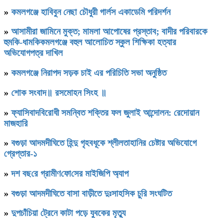
»
কমলগঞ্জে হাবিবুন নেছা চৌধুরী গার্লস একাডেমি পরিদর্শন
»
আসামীরা জামিনে মুক্ত; মামলা আপোষের প্রস্তাব; বাদীর পরিবারকে
হুমকি-ধামকিকমলগঞ্জে বহুল আলোচিত স্কুল শিক্ষিকা হত্যার
অভিযোগপত্র দাখিল
»
কমলগঞ্জে নিরাপদ সড়ক চাই এর পরিচিতি সভা অনুষ্ঠিত
»
শোক সংবাদ॥ রসমোহন সিংহ ॥
»
ফ্যাসিবাদবিরোধী সমন্বিত শক্তির ফল জুলাই আন্দোলন: রেদোয়ান
মাজহারি
»
বগুড়া আদমদীঘিতে হিন্দু গৃহবধূকে শ্লীলতাহানির চেষ্টার অভিযোগে
গ্রেপ্তার-১
»
দশ বছ‌রে গ্রামীণ‌ফো‌সের মাইজিপি অ্যাপ
»
বগুড়া আদমদীঘিতে বাসা বাড়ীতে দুঃসাহসিক চুরি সংঘটিত
»
দুপচাঁচিয়া ট্রেনে কাটা পড়ে যুবকের মৃত্যু