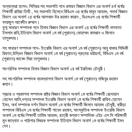
অন্যান্যরা হলেন- সিনিয়র সহ সভাপতি পদে রসায়ন বিজ্ঞান বিভাগ এর অনার্স ৪র্থ বর্ষের
শিক্ষার্থী রাবিয়া তিথী , সহ সভাপতি হিসেবে বিবিএস ৩য় বর্ষের মামুন আহমদ, পদার্থ বিজ্ঞান
বিভাগ এর অনার্স ২য় বর্ষের আসআদ উর রহমান কারান , বিএসএস ৩য় বর্ষের শিক্ষার্থী
ফায়জুল আবেদীন রুম্মান।
যুগ্ম সাধারণ সম্পাদক পদে হিসাব বিজ্ঞান বিভাগ এর অনার্স ২য় বর্ষের শিক্ষার্থী নাসফাত
ইসলাম রাহি,ইতিহাস বিভাগ অনার্স ১ম বর্ষ (পুরাতন) মোহাম্মদ কামরান ও জিসান
তালুকদার।
সহ সাধারণ সম্পাদক পদে- ইংরেজি বিভাগ এর অনার্স ১ম বর্ষ (পুরাতন) আবু বাকার সিদ্দিকী
রিফাত,উদ্ভিদ বিজ্ঞান বিভাগ অনার্স ১ম বর্ষ (পুরাতন) প্রত্যয় ভট্টাচার্য, বিবিএস ১ম বর্ষ
(পুরাতন) জাবেদ মিয়া তালুকদার।
সাংগঠনিক সম্পাদক হিসাব বিজ্ঞান বিভাগ অনার্স ২য় বর্ষ ইরতিজা চৌধুরী।
সহ সাংগঠনিক সম্পাদক ব্যবস্থাপনা বিভাগ অনার্স ১ম বর্ষ (পুরাতন) সজিবুর রহমান
রুহান।
প্রচার ও প্রকাশনা সম্পাদক রাষ্ট্র বিজ্ঞান বিভাগ অনার্স ১ম বর্ষের শিক্ষার্থী রেদোয়ান
হোসেন আলি,দপ্তর সম্পাদক ইংরেজি বিভাগ অনার্স ১ম বর্ষের শিক্ষার্থী রাকিব হোসেন
ইমন, অর্থ সম্পাদক দর্শন বিভাগ অনার্স ১ম বর্ষের শিক্ষার্থী জিসান আহমদ চৌধুরী, ক্রীড়া
সম্পাদক বিবিএস ১ম বর্ষের শিক্ষার্থী শাহেদ রহমান, সাংস্কৃতিক সম্পাদক ইংরেজি বিভাগ
অনার্স ১ম বর্ষের শিক্ষার্থী তামিম আহমদ, ছাত্রী কল্যাণ সম্পাদিকা এইচ এস সি পরিক্ষার্থী
মুন জান্নাত ও পাঠাগার বিষয়ক সম্পাদক ইতিহাস বিভাগ অনার্স ১ম বর্ষের শিক্ষার্থী ইমন
দেব।