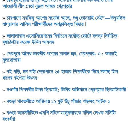
আওয়ামী লীগ নেতা নুরুল আজম গ্রেপ্তার
»
চারপাশে সবকিছু আগের মতোই আছে, শুধু তোমরাই নেই”—উলুয়াইল
মাদ্রাসায় আলিম পরীক্ষার্থীদের অশ্রুসিক্ত বিদায়।
»
জালালাবাদ এসোসিয়েশনের নির্বাচনে সর্বোচ্চ ভোটে সদস্য নির্বাচিত
ব্যারিস্টার ফয়েজ উদ্দিন আহমদ
»
শেরপুরে অবৈধ ভারতীয় পণ্যের চালান জব্দ, গ্রেপ্তার- ৩ : অধরাই
মূলহোতারা
»
বই পড়ি, মন গড়ি শ্লোগানে ২৫ হাজার শিক্ষার্থীকে নিয়ে চলছে তিন
ধাপের বইপড়া উৎসব
»
নওগাঁয় শিক্ষার্থীর টাকা ছিনতাই; ডিবির অভিযানে গ্রেপ্তার ছিনতাইকারী
»
বগুড়া গাবতলীতে আঙিনায় ১২ ফুট উঁচু গাঁজার গাছসহ আটক ১
»
বগুড়া আদমদীঘিতে এমপি মহিত তালুকদারকে দলিল লেখক সমিতি
সংবর্ধনা