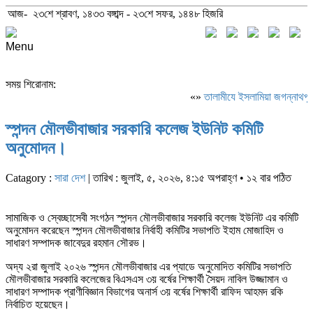
আজ- ২৩শে শ্রাবণ, ১৪৩৩ বঙ্গাব্দ - ২৩শে সফর, ১৪৪৮ হিজরি
Menu
সময় শিরোনাম:
«»
‎তালামীযে ইসলামিয়া জগন্নাথপুর 
স্পন্দন মৌলভীবাজার সরকারি কলেজ ইউনিট কমিটি
অনুমোদন।
Catagory :
সারা দেশ
| তারিখ : জুলাই, ৫, ২০২৬, ৪:১৫ অপরাহ্ণ • ১২ বার পঠিত
সামাজিক ও স্বেচ্ছাসেবী সংগঠন স্পন্দন মৌলভীবাজার সরকারি কলেজ ইউনিট এর কমিটি
অনুমোদন করেছেন স্পন্দন মৌলভীবাজার নির্বাহী কমিটির সভাপতি ইহাম মোজাহিদ ও
সাধারণ সম্পাদক জাবেদুর রহমান সৌরভ।
অদ্য ২রা জুলাই ২০২৬ স্পন্দন মৌলভীবাজার এর প্যাডে অনুমোদিত কমিটির সভাপতি
মৌলভীবাজার সরকারি কলেজের বিএসএস ৩য় বর্ষের শিক্ষার্থী সৈয়দ নাবিল উজ্জামান ও
সাধারণ সম্পাদক প্রাণীবিজ্ঞান বিভাগের অনার্স ৩য় বর্ষের শিক্ষার্থী রাফিদ আহমদ রকি
নির্বাচিত হয়েছেন।