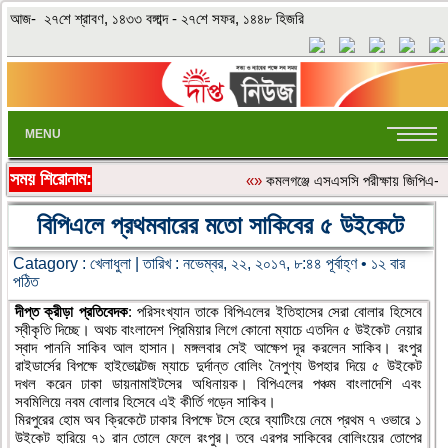
আজ- ২৭শে শ্রাবণ, ১৪৩৩ বঙ্গাব্দ - ২৭শে সফর, ১৪৪৮ হিজরি
MENU
সময় শিরোনাম:
«»
কমলগঞ্জে এসএসসি পরীক্ষায় জিপিএ-৫ 
বিপিএলে প্রথমবারের মতো সাকিবের ৫ উইকেটে
Catagory :
খেলাধুলা
| তারিখ : নভেম্বর, ২২, ২০১৭, ৮:৪৪ পূর্বাহ্ণ • ১২ বার
পঠিত
দীপ্ত ক্রীড়া প্রতিবেদক
: পরিসংখ্যান তাকে বিপিএলের ইতিহাসের সেরা বোলার হিসেবে
স্বীকৃতি দিচ্ছে। অথচ বাংলাদেশ প্রিমিয়ার লিগে কোনো ম্যাচে এতদিন ৫ উইকেট নেয়ার
স্বাদ পাননি সাকিব আল হাসান। মঙ্গলবার সেই আক্ষেপ দূর করলেন সাকিব। রংপুর
রাইডার্সের বিপক্ষে হাইভোল্টেজ ম্যাচে দুর্দান্ত বোলিং নৈপুণ্য উপহার দিয়ে ৫ উইকেট
দখল করেন ঢাকা ডায়নামাইটসের অধিনায়ক। বিপিএলের পঞ্চম বাংলাদেশি এবং
সবমিলিয়ে নবম বোলার হিসেবে এই কীর্তি গড়েন সাকিব।
মিরপুরের হোম অব ক্রিকেটে ঢাকার বিপক্ষে টসে হেরে ব্যাটিংয়ে নেমে প্রথম ৭ ওভারে ১
উইকেট হারিয়ে ৭১ রান তোলে ফেলে রংপুর। তবে এরপর সাকিবের বোলিংয়ের তোপের