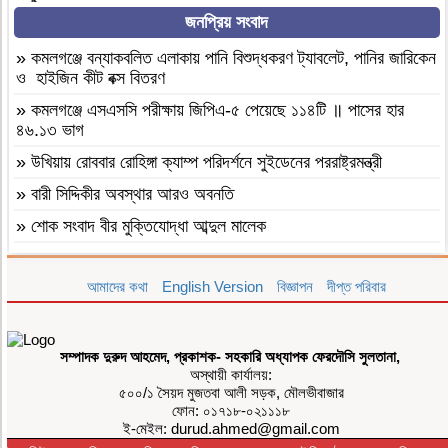
জনপ্রিয় সংবাদ
»
বগুড়া সান্তাহারে শিক্ষার্থীদের হাতে পাঁচ শতাধীক গাছের চারা তুলে দিলেন
যুবদল নেতারা
»
কমলগঞ্জে বন্যাকবলিত এলাকায় পানি বিশুদ্ধকরণ ট্যাবলেট, পানির জারিকেন
»
বগুড়া শেরপুরে অস্বাস্থ্যকর পরিবেশে দই-মিষ্টি তৈরি, দুই কারখানাকে ১ লাখ
ও হাইজিন কীট বক্স বিতরণ
টাকা জরিমানা
»
কমলগঞ্জে এসএসসি পরীক্ষায় জিপিএ-৫ পেয়েছে ১১৪টি ॥ পাসের হার
»
নওগাঁ পত্নীতলায় ৪ লিটার চোলাইমদ ও ৭০ লিটার মদ তৈরির উপকরণসহ
৪৬.১৩ ভাগ
নারী আটক
»
উখিয়ায় রোববার রোহিঙ্গা ক্যাম্প পরিদর্শনে সুইডেনের পররাষ্ট্রমন্ত্রী
»
বড়লেখায় বর্ণাঢ্য আয়োজনে আন্তর্জাতিক আদিবাসী দিবস উদযাপন
»
বারী সিদ্দিকীর অবস্থার আরও অবনতি
»
কমলগঞ্জে মরহুম মাওলানা আব্দুল আহাদের ঈসালে সাওয়াব উপলক্ষে
»
শোক সংবাদ বীর মুক্তিযোদ্ধা আব্দুল মালেক
আলোচনা ও দোয়া মাহফিল।
»
মৃত্যুবাষির্কী মোহাম্মদ ইলিয়াছ
»
দৈনিক ৫শ টাকা মজুরীর দাবীতে বড়লেখায় চা শ্রমিকদের গণবিক্ষোভ
আমাদের কথা
English Version
বিজ্ঞাপন
দীপ্ত পরিবার
»
কমলগঞ্জে পতনঊষারে দাদন ব্যবসায়ীদের মানসিক চাপে এক স্বর্ণ ব্যবসায়ীর
»
কমলগঞ্জের শমশেরনগর চা বাগানে অতিরিক্ত মদপানে অসুস্থ হয়ে যুবকের
আত্মহত্যা
মৃত্যু
»
মৌলভীবাজার ভোক্তা অধিকার আইনে ৩ প্রতিষ্ঠানকে ৭ হাজার টাকা
»
দৈনিক ৫০০ টাকা মজুরিসহ চা শ্রমিক ইউনিয়নের নির্বাচনের দাবিতে
সম্পাদক দুরুদ আহমেদ, প্রকাশক- সহকারি অধ্যাপক ফেরদৌসি সুলতানা,
জরিমানা
কমলগঞ্জে চা-শ্রমিকদের মানববন্ধন
অস্থায়ী কার্যালয়:
»
কমলগঞ্জে সনাতন ধর্মীয় বিশেষ সম্মেলন অনুষ্টিত
৫০০/১ সৈয়দ মুজতবা আলী সড়ক, মৌলভীবাজার
»
এআই দিয়ে এমপি নাসের রহমানের অশ্লীল ভিডিও ছড়ানোর অভিযোগে
ফোন: ০১৭১৮-০২১১১৮
সাভার থেকে আসামি গ্রেপ্তার
»
মৌলভীবাজারে তারেক রহমানের জন্মদিন উপলক্ষে আলোচনা সভা ও র‌্যালি
ই-মেইল: durud.ahmed@gmail.com