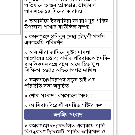
অভিযানে ৩ জন গ্রেফতার, ভ্রাম্যমাণ
আদালতে ১৫ দিনের কারাদণ্ড
»
‎তালামীযে ইসলামিয়া জগন্নাথপুর পশ্চিম
উপজেলা শাখার কাউন্সিল সম্পন্ন।
»
কমলগঞ্জে হাবিবুন নেছা চৌধুরী গার্লস
একাডেমি পরিদর্শন
»
আসামীরা জামিনে মুক্ত; মামলা
আপোষের প্রস্তাব; বাদীর পরিবারকে হুমকি-
ধামকিকমলগঞ্জে বহুল আলোচিত স্কুল
শিক্ষিকা হত্যার অভিযোগপত্র দাখিল
»
কমলগঞ্জে নিরাপদ সড়ক চাই এর
পরিচিতি সভা অনুষ্ঠিত
»
শোক সংবাদ॥ রসমোহন সিংহ ॥
»
ফ্যাসিবাদবিরোধী সমন্বিত শক্তির ফল
জুলাই আন্দোলন: রেদোয়ান মাজহারি
জনপ্রিয় সংবাদ
»
বগুড়া আদমদীঘিতে হিন্দু গৃহবধূকে
»
কমলগঞ্জে বন্যাকবলিত এলাকায় পানি
শ্লীলতাহানির চেষ্টার অভিযোগে গ্রেপ্তার-১
বিশুদ্ধকরণ ট্যাবলেট, পানির জারিকেন ও