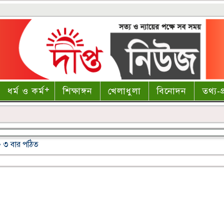
ধর্ম ও কর্ম
শিক্ষাঙ্গন
খেলাধুলা
বিনোদন
তথ্য-প্
 • ৩ বার পঠিত