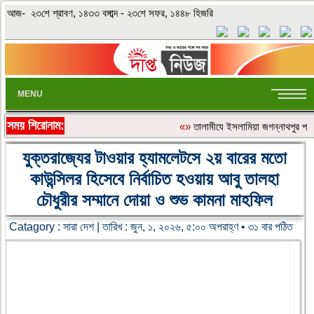
আজ- ২৩শে শ্রাবণ, ১৪৩৩ বঙ্গাব্দ - ২৩শে সফর, ১৪৪৮ হিজরি
MENU
সময় শিরোনাম:
«»
‎তালামীযে ইসলামিয়া জগন্নাথপুর পশ্
যুক্তরাজ্যের টাওয়ার হ্যামলেটসে ২য় বারের মতো
কাউন্সিলর হিসেবে নির্বাচিত হওয়ায় আবু তালহা
চৌধুরীর সম্মানে দোয়া ও শুভ কামনা মাহফিল
Catagory :
সারা দেশ
| তারিখ : জুন, ১, ২০২৬, ৫:০০ অপরাহ্ণ • ৩১ বার পঠিত