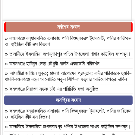
সর্বশেষ সংবাদ
»
কমলগঞ্জে বন্যাকবলিত এলাকায় পানি বিশুদ্ধকরণ ট্যাবলেট, পানির জারিকেন
ও হাইজিন কীট বক্স বিতরণ
»
‎তালামীযে ইসলামিয়া জগন্নাথপুর পশ্চিম উপজেলা শাখার কাউন্সিল সম্পন্ন।
»
কমলগঞ্জে হাবিবুন নেছা চৌধুরী গার্লস একাডেমি পরিদর্শন
»
আসামীরা জামিনে মুক্ত; মামলা আপোষের প্রস্তাব; বাদীর পরিবারকে হুমকি-
ধামকিকমলগঞ্জে বহুল আলোচিত স্কুল শিক্ষিকা হত্যার অভিযোগপত্র দাখিল
»
কমলগঞ্জে নিরাপদ সড়ক চাই এর পরিচিতি সভা অনুষ্ঠিত
»
শোক সংবাদ॥ রসমোহন সিংহ ॥
জনপ্রিয় সংবাদ
»
ফ্যাসিবাদবিরোধী সমন্বিত শক্তির ফল জুলাই আন্দোলন: রেদোয়ান মাজহারি
»
কমলগঞ্জে বন্যাকবলিত এলাকায় পানি বিশুদ্ধকরণ ট্যাবলেট, পানির জারিকেন
ও হাইজিন কীট বক্স বিতরণ
»
বগুড়া আদমদীঘিতে হিন্দু গৃহবধূকে শ্লীলতাহানির চেষ্টার অভিযোগে
গ্রেপ্তার-১
»
‎তালামীযে ইসলামিয়া জগন্নাথপুর পশ্চিম উপজেলা শাখার কাউন্সিল সম্পন্ন।
»
দশ বছ‌রে গ্রামীণ‌ফো‌সের মাইজিপি অ্যাপ