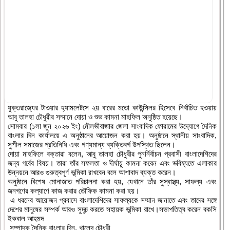
যুক্তরাজ্যের টাওয়ার হ্যামলেটসে ২য় বারের মতো কাউন্সিলর হিসেবে নির্বাচিত হওয়ায়
আবু তালহা চৌধুরীর সম্মানে দোয়া ও শুভ কামনা মাহফিল অনুষ্ঠিত হয়েছে।
সোমবার (১লা জুন ২০২৬ ইং) মৌলভীবাজার জেলা সাংবাদিক ফোরামের উদ্যোগে দৈনিক
বাংলার দিন কার্যালয়ে এ অনুষ্ঠানের আয়োজন করা হয়। অনুষ্ঠানে স্থানীয় সাংবাদিক,
সুশীল সমাজের প্রতিনিধি এবং গণ্যমান্য ব্যক্তিবর্গ উপস্থিত ছিলেন।
দোয়া মাহফিলে বক্তারা বলেন, আবু তালহা চৌধুরীর পুনর্নির্বাচন প্রবাসী বাংলাদেশিদের
জন্য গর্বের বিষয়। তারা তাঁর সফলতা ও দীর্ঘায়ু কামনা করেন এবং ভবিষ্যতে এলাকার
উন্নয়নে আরও গুরুত্বপূর্ণ ভূমিকা রাখবেন বলে আশাবাদ ব্যক্ত করেন।
অনুষ্ঠানে বিশেষ মোনাজাত পরিচালনা করা হয়, যেখানে তাঁর সুস্বাস্থ্য, সাফল্য এবং
জনগণের কল্যাণে কাজ করার তৌফিক কামনা করা হয়।
এ ধরনের আয়োজন প্রবাসে বাংলাদেশিদের সাফল্যকে সম্মান জানাতে এবং তাদের সঙ্গে
দেশের মানুষের সম্পর্ক আরও সুদৃঢ় করতে সহায়ক ভূমিকা রাখে।সভাপতিত্ব করেন বকসি
ইকবাল আহমদ
সম্পাদক দৈনিক বাংলার দিন, খালেদ চৌধুরী