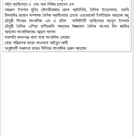
নাট্য ব্যক্তিত্ব ও হেড অফ নিউজ চ্যানেল এস
নজরুল ইসলাম মুহিব মৌলভীবাজার জেলা প্রতিনিধি, দৈনিক ইত্তেফাক, বকসি
মিসবাউর রহমান সম্পাদক দৈনিক স্বাধীনতার চেতনা এডভোকেট ইসতিয়াক আহমেদ মছু
চৌধুরী সিনয়র সাংবাদিক এম এ রহিম কমিউনিটি ব্যক্তিত্ব ময়নুল ইসলাম
চৌধুরী দৈনিক এশিয়া বাণীবকসি আক্তার উজ্জামান দৈনিক বাংলার দিন জাকির
আহমেদ সাংবাদিকমোঃ আব্দুস সালাম
সভাপতি কমলগঞ্জ থানা শাখা সাংবাদিক ফোরাম
দোয়া পরিচালনা করেন মাওলানা আইয়ুব আলী
অনুষ্ঠানটি সঞ্চালনা করেন সিনিয়র সাংবাদিক দুরুদ আহমেদ