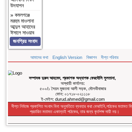
উদযাপন
»
কমলগঞ্জে
মরহুম মাওলানা
আব্দুল আহাদের
ঈসালে সাওয়াব
উপলক্ষে আলোচনা
জনপ্রিয় সংবাদ
ও দোয়া মাহফিল।
»
দৈনিক ৫শ
আমাদের কথা
English Version
বিজ্ঞাপন
দীপ্ত পরিবার
টাকা মজুরীর
দাবীতে বড়লেখায়
চা শ্রমিকদের
গণবিক্ষোভ
সম্পাদক দুরুদ আহমেদ, প্রকাশক অধ্যাপক ফেরদৌসি সুলতানা,
অস্থায়ী কার্যালয়:
»
কমলগঞ্জের
৫০০/১ সৈয়দ মুজতবা আলী সড়ক, মৌলভীবাজার
শমশেরনগর চা
ফোন: ০১৭১৮-০২১১১৮
বাগানে অতিরিক্ত
ই-মেইল: durud.ahmed@gmail.com
মদপানে অসুস্থ
দীপ্ত নিউজে প্রকাশিত সংবাদ বিনা অনুমতিতে ব্যবহার করা বেআইনি,পাঠকের মতামত বি
হয়ে যুবকের মৃত্যু
প্রচারিত মতামত একান্তই পাঠকের, তার জন্য কৃর্তপক্ষ দায়ী নয়।
»
দৈনিক ৫০০
টাকা মজুরিসহ চা
শ্রমিক ইউনিয়নের