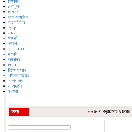
শিক্ষাঙ্গন
খেলাধুলা
বিনোদন
তথ্য-প্রযুক্তি
লাইফস্টাইল
স্বাস্থ্য
ভ্রমন
সম্পর্ক
পরামর্শ
রান্না-বান্না
রূপচর্চা
অন্যান্য
ফিচার
বিশেষ সংবাদ
পাঠকের মতামত
সাক্ষাতকার
সম্পাদকীয়
ই-সেবা
সময়
«»
নওগাঁ পত্নীতলায় ৪ লিটা
শিরোনাম: