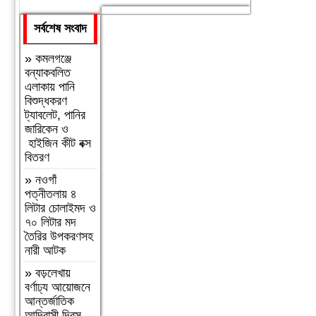
সর্বশেষ সংবাদ
»
কমলগঞ্জে
বন্যাকবলিত
এলাকায় পানি
বিশুদ্ধকরণ
ট্যাবলেট, পানির
জারিকেন ও
হাইজিন কীট বক্স
বিতরণ
»
নওগাঁ
পত্নীতলায় ৪
লিটার চোলাইমদ ও
৭০ লিটার মদ
তৈরির উপকরণসহ
নারী আটক
»
বড়লেখায়
বর্ণাঢ্য আয়োজনে
আন্তর্জাতিক
আদিবাসী দিবস