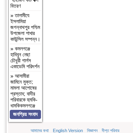
হাইজিন কীট বক্স
বিতরণ
»
‎তালামীযে
ইসলামিয়া
জগন্নাথপুর পশ্চিম
উপজেলা শাখার
কাউন্সিল সম্পন্ন।
»
কমলগঞ্জে
হাবিবুন নেছা
চৌধুরী গার্লস
একাডেমি পরিদর্শন
»
আসামীরা
জামিনে মুক্ত;
মামলা আপোষের
প্রস্তাব; বাদীর
পরিবারকে হুমকি-
ধামকিকমলগঞ্জে
বহুল আলোচিত
জনপ্রিয় সংবাদ
স্কুল শিক্ষিকা
হত্যার
অভিযোগপত্র
আমাদের কথা
English Version
বিজ্ঞাপন
দীপ্ত পরিবার