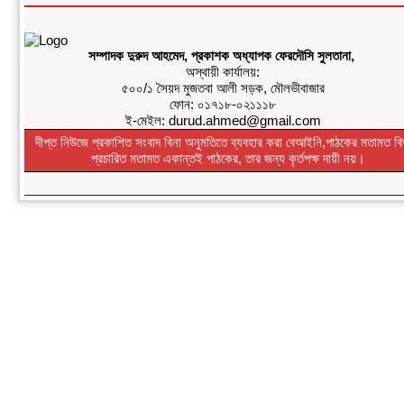
দাখিল
»
কমলগঞ্জে
নিরাপদ সড়ক চাই
সম্পাদক দুরুদ আহমেদ, প্রকাশক অধ্যাপক ফেরদৌসি সুলতানা,
এর পরিচিতি সভা
অস্থায়ী কার্যালয়:
৫০০/১ সৈয়দ মুজতবা আলী সড়ক, মৌলভীবাজার
অনুষ্ঠিত
ফোন: ০১৭১৮-০২১১১৮
»
শোক সংবাদ॥
ই-মেইল: durud.ahmed@gmail.com
রসমোহন সিংহ ॥
দীপ্ত নিউজে প্রকাশিত সংবাদ বিনা অনুমতিতে ব্যবহার করা বেআইনি,পাঠকের মতামত বি
প্রচারিত মতামত একান্তই পাঠকের, তার জন্য কৃর্তপক্ষ দায়ী নয়।
»
ফ্যাসিবাদবিরোধী
সমন্বিত শক্তির
ফল জুলাই
আন্দোলন:
রেদোয়ান মাজহারি
»
বগুড়া
আদমদীঘিতে হিন্দু
গৃহবধূকে
শ্লীলতাহানির
চেষ্টার অভিযোগে
গ্রেপ্তার-১