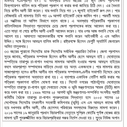
মামলায় দণ্ডপ্রাপ্ত হন। এ অবস্থায় চলতি বছরের ১৫ জুন জেলা প্রশাসক
ডিক্লারেশন বাতিল করে পত্রিকা প্রকাশ না করার কথা জানিয়ে চিঠি দেন। এর বৈধতা
নিয়ে রাগীব আলী রিট করেন। যার শুনানি নিয়ে গত ১৭ জুলাই হাইকোর্ট রুল দেন। পরে
ফৌজদারি ওই মামলায় তিনি গত ২৯ আগস্ট হাইকোর্ট থেকে জামিন পান। পরবর্তী সময়ে
২৪ অক্টোবর তা আপিল বিভাগে বহাল থাকে। এ অবস্থায় পত্রিকাটির প্রকাশনা
বাতিলবিষয়ক সিদ্ধান্ত প্রত্যাহার চেয়ে জেলা প্রশাসকের কাছে আবেদন করা হয়।
এতে সাড়া না পেয়ে রাগীব আলী একটি আবেদন করেন। যার ওপর আজ শুনানি শেষে ওই
আদেশ হয়। আদালতে আবেদনকারীর পক্ষে শুনানি করেন আইনজীবী এ এম আমিন
উদ্দিন। সঙ্গে ছিলেন আবদুল হালিম কাফি। রাষ্ট্রপক্ষে ছিলেন ডেপুটি অ্যাটর্নি জেনারেল
অমিত তালুকদার।
৩৩ বছরের পুরোনো সিলেটের ডাক সিলেটের সর্বাধিক প্রচারিত দৈনিক। জেলা প্রশাসন
সূত্র জানায়, পত্রিকার সম্পাদক ছিলেন রাগীব আলীর ছেলে আবদুল হাই। দেবোত্তর
সম্পত্তির তারাপুর চা-বাগান দখলের মামলার আসামি হওয়ার পরপর আবদুল হাইয়ের
বদলে ভারপ্রাপ্ত সম্পাদকের দায়িত্ব দেওয়া হয় অন্য একজনকে। পরে মামলার রায়ে
সাজাপ্রাপ্ত হলেও রাগীব আলীর নাম পত্রিকার সম্পাদকমণ্ডলীর সভাপতি হিসেবে রেখে
পত্রিকার প্রকাশনা অব্যাহত রাখা হয়। এ ব্যাপারে একাধিক নোটিশ জারি করার পর
পত্রিকা প্রকাশনা বাতিল ঘোষণা করা হয়। সিলেট নগরের পাঠানটুলায় দেবোত্তর
সম্পত্তি তারাপুর চা-বাগান ভুয়া সেবায়েত সেজে ও ভূমি মন্ত্রণালয়ের স্মারক (চিঠি) জাল
করে দখল করা হয়। ১৯৯৯ সালের ২৫ আগস্ট ভূমি মন্ত্রণালয়-সম্পর্কিত সংসদীয় স্থায়ী
কমিটির বৈঠকে তারাপুর চা-বাগান পুনরুদ্ধারের সিদ্ধান্ত হলে ২০০৫ সালের ২৫
সেপ্টেম্বর সিলেটের তৎকালীন সহকারী কমিশনার (ভূমি) এস এম আবদুল কাদের বাদী
হয়ে দখলদার রাগীব আলী, তাঁর ছেলেসহ পরিবারের সদস্যদের বিরুদ্ধে মামলা করেন।
২০১৬ সালের ১৯ জানুয়ারি প্রধান বিচারপতির নেতৃত্বে সুপ্রিম কোর্টের পূর্ণাঙ্গ বেঞ্চের রায়ে
মামলা দুটি পুনরুজ্জীবিত করে বিচারপ্রক্রিয়া শুরুর নির্দেশ দেওয়া হয়। সূূূূত্র নিউজ অগান