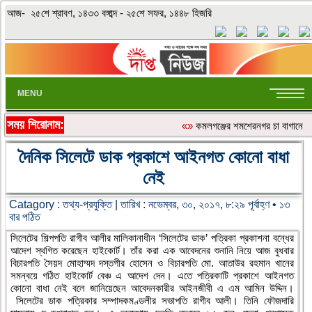
আজ- ২৫শে শ্রাবণ, ১৪৩৩ বঙ্গাব্দ - ২৫শে সফর, ১৪৪৮ হিজরি
MENU
সময় শিরোনাম:
«»
কমলগঞ্জের শমশেরনগর চা বাগানে অতির
দৈনিক সিলেটে ডাক প্রকাশে আইনগত কোনো বাধা
নেই
Catagory :
তথ্য-প্রযুক্তি
| তারিখ : নভেম্বর, ৩০, ২০১৭, ৮:২৯ পূর্বাহ্ণ • ১৩
বার পঠিত
সিলেটের শিল্পপতি রাগীব আলীর মালিকানাধীন ‘সিলেটের ডাক’ পত্রিকা প্রকাশনা বন্ধের
আদেশ স্থগিত করেছেন হাইকোর্ট। তাঁর করা এক আবেদনের শুনানি নিয়ে আজ বুধবার
বিচারপতি সৈয়দ মোহাম্মদ দস্তগীর হোসেন ও বিচারপতি মো. আতাউর রহমান খানের
সমন্বয়ে গঠিত হাইকোর্ট বেঞ্চ এ আদেশ দেন। এতে পত্রিকাটি প্রকাশে আইনগত
কোনো বাধা নেই বলে জানিয়েছেন আবেদনকারীর আইনজীবী এ এম আমিন উদ্দিন।
সিলেটের ডাক পত্রিকার সম্পাদকমণ্ডলীর সভাপতি রাগীব আলী। তিনি ফৌজদারি