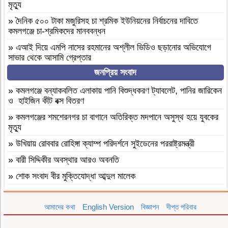
মৃত্যু
»
দৈনিক ৫০০ টাকা মজুরিসহ চা শ্রমিক ইউনিয়নের নির্বাচনের দাবিতে
কমলগঞ্জে চা-শ্রমিকদের মানববন্ধন
»
এআই দিয়ে এমপি নাসের রহমানের অশ্লীল ভিডিও ছড়ানোর অভিযোগে
সাভার থেকে আসামি গ্রেপ্তার
জনপ্রিয় সংবাদ
»
বগুড়া আদমদীঘি ১শ পিস ট্যাপেন্টাডলসহ একজন গ্রেফতার
»
বগুড়া আদমদীঘি’র ছাতিয়ানগ্রামে সাংসদ মহিত তালুকদার-কে সংবর্ধনা
»
কমলগঞ্জে বন্যাকবলিত এলাকায় পানি বিশুদ্ধকরণ ট্যাবলেট, পানির জারিকেন
প্রদান
ও হাইজিন কীট বক্স বিতরণ
»
কমলগঞ্জে এমপি হাজী মুজিবকে নাগরিক সংবর্ধনা
»
কমলগঞ্জের শমশেরনগর চা বাগানে অতিরিক্ত মদপানে অসুস্থ হয়ে যুবকের
মৃত্যু
»
আন্তর্জাতিক আদিবাসী দিবস ২০২৬: বাংলাদেশের আদিবাসীদের দূর্গম
পথচলা
»
উখিয়ায় রোববার রোহিঙ্গা ক্যাম্প পরিদর্শনে সুইডেনের পররাষ্ট্রমন্ত্রী
»
বগুড়া আদমদীঘিতে মাদকবিরোধী অভিযানে ৩ জন গ্রেফতার, ভ্রাম্যমাণ
»
বারী সিদ্দিকীর অবস্থার আরও অবনতি
আদালতে ১৫ দিনের কারাদণ্ড
»
শোক সংবাদ বীর মুক্তিযোদ্ধা আব্দুল মালেক
»
‎তালামীযে ইসলামিয়া জগন্নাথপুর পশ্চিম উপজেলা শাখার কাউন্সিল সম্পন্ন।
»
মৃত্যুবাষির্কী মোহাম্মদ ইলিয়াছ
»
কমলগঞ্জে হাবিবুন নেছা চৌধুরী গার্লস একাডেমি পরিদর্শন
আমাদের কথা
English Version
বিজ্ঞাপন
দীপ্ত পরিবার
»
কমলগঞ্জে পতনঊষারে দাদন ব্যবসায়ীদের মানসিক চাপে এক স্বর্ণ ব্যবসায়ীর
»
আসামীরা জামিনে মুক্ত; মামলা আপোষের প্রস্তাব; বাদীর পরিবারকে হুমকি-
আত্মহত্যা