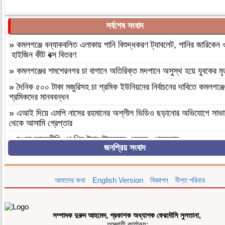
সর্বশেষ সংবাদ
»
কমলগঞ্জে বন্যাকবলিত এলাকায় পানি বিশুদ্ধকরণ ট্যাবলেট, পানির জারিকেন 
হাইজিন কীট বক্স বিতরণ
»
কমলগঞ্জের শমশেরনগর চা বাগানে অতিরিক্ত মদপানে অসুস্থ হয়ে যুবকের মৃত
»
দৈনিক ৫০০ টাকা মজুরিসহ চা শ্রমিক ইউনিয়নের নির্বাচনের দাবিতে কমলগঞ্জে
শ্রমিকদের মানববন্ধন
»
এআই দিয়ে এমপি নাসের রহমানের অশ্লীল ভিডিও ছড়ানোর অভিযোগে সাভা
থেকে আসামি গ্রেপ্তার
»
বগুড়া আদমদীঘি ১শ পিস ট্যাপেন্টাডলসহ একজন গ্রেফতার
জনপ্রিয় সংবাদ
»
বগুড়া আদমদীঘি’র ছাতিয়ানগ্রামে সাংসদ মহিত তালুকদার-কে সংবর্ধনা প্রদান
»
কমলগঞ্জে এমপি হাজী মুজিবকে নাগরিক সংবর্ধনা
আমাদের কথা
English Version
বিজ্ঞাপন
দীপ্ত পরিবার
»
আন্তর্জাতিক আদিবাসী দিবস ২০২৬: বাংলাদেশের আদিবাসীদের দূর্গম পথচলা
»
বগুড়া আদমদীঘিতে মাদকবিরোধী অভিযানে ৩ জন গ্রেফতার, ভ্রাম্যমাণ আ
১৫ দিনের কারাদণ্ড
সম্পাদক দুরুদ আহমেদ, প্রকাশক অধ্যাপক ফেরদৌসি সুলতানা,
অস্থায়ী কার্যালয়: