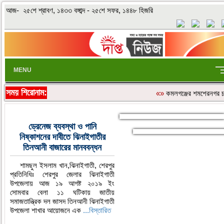
আজ- ২৫শে শ্রাবণ, ১৪৩৩ বঙ্গাব্দ - ২৫শে সফর, ১৪৪৮ হিজরি
MENU
সময় শিরোনাম:
«»
কমলগঞ্জের শমশেরনগর চা 
ড্রেনেজ ব্যবস্থা ও পানি
নিষ্কাশনের দাবীতে ঝিনাইগাতীর
তিনআনী বাজারের মানববন্ধন
শামছুল ইসলাম খান,ঝিনাইগাতী, শেরপুর
প্রতিনিধিঃ শেরপুর জেলার ঝিনাইগাতী
উপজেলায় আজ ১৯ আগষ্ট ২০১৯ ইং
সোমবার বেলা ১১ ঘটিকায় জাতীয়
সমাজতান্ত্রিক দল জাসদ তিনআনী ঝিনাইগাতী
উপজেলা শাখার আয়োজনে এক
...বিস্তারিত