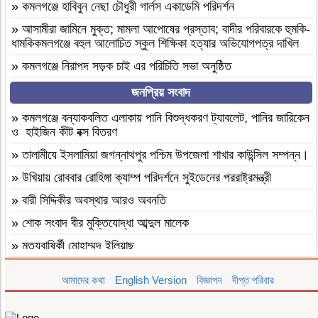
»
কমলগঞ্জে হাবিবুন নেছা চৌধুরী গার্লস একাডেমি পরিদর্শন
»
আসামীরা জামিনে মুক্ত; মামলা আপোষের প্রস্তাব; বাদীর পরিবারকে হুমকি-
ধামকিকমলগঞ্জে বহুল আলোচিত স্কুল শিক্ষিকা হত্যার অভিযোগপত্র দাখিল
»
কমলগঞ্জে নিরাপদ সড়ক চাই এর পরিচিতি সভা অনুষ্ঠিত
»
শোক সংবাদ॥ রসমোহন সিংহ ॥
জনপ্রিয় সংবাদ
»
ফ্যাসিবাদবিরোধী সমন্বিত শক্তির ফল জুলাই আন্দোলন: রেদোয়ান মাজহারি
»
কমলগঞ্জে বন্যাকবলিত এলাকায় পানি বিশুদ্ধকরণ ট্যাবলেট, পানির জারিকেন
ও হাইজিন কীট বক্স বিতরণ
»
বগুড়া আদমদীঘিতে হিন্দু গৃহবধূকে শ্লীলতাহানির চেষ্টার অভিযোগে
গ্রেপ্তার-১
»
‎তালামীযে ইসলামিয়া জগন্নাথপুর পশ্চিম উপজেলা শাখার কাউন্সিল সম্পন্ন।
»
দশ বছ‌রে গ্রামীণ‌ফো‌সের মাইজিপি অ্যাপ
»
উখিয়ায় রোববার রোহিঙ্গা ক্যাম্প পরিদর্শনে সুইডেনের পররাষ্ট্রমন্ত্রী
»
বগুড়া আদমদীঘিতে বাসা বাড়ীতে দুঃসাহসিক চুরি সংঘটিত
»
বারী সিদ্দিকীর অবস্থার আরও অবনতি
»
দুপচাঁচিয়া ট্রেনে কাটা পড়ে যুবকের মৃত্যু
»
শোক সংবাদ বীর মুক্তিযোদ্ধা আব্দুল মালেক
»
চারপাশে সবকিছু আগের মতোই আছে, শুধু তোমরাই নেই”—উলুয়াইল
»
মৃত্যুবাষির্কী মোহাম্মদ ইলিয়াছ
মাদ্রাসায় আলিম পরীক্ষার্থী ২০২৬ এর অশ্রুসিক্ত বিদায়।
»
কমলগঞ্জে পতনঊষারে দাদন ব্যবসায়ীদের মানসিক চাপে এক স্বর্ণ ব্যবসায়ীর
»
সিলেট রেঞ্জের শ্রেষ্ঠ অফিসার ইনচার্জ নির্বাচিত হলেন মৌলভীবাজার মডেল
আমাদের কথা
English Version
বিজ্ঞাপন
দীপ্ত পরিবার
আত্মহত্যা
থানার অফিসার ইনচার্জ সাইফুল।
»
মৌলভীবাজার ভোক্তা অধিকার আইনে ৩ প্রতিষ্ঠানকে ৭ হাজার টাকা
»
বাংলাদেশ হরিজন ঐক্য পরিষদের ৭ দফা দাবি বাস্তবায়নের দাবীতে