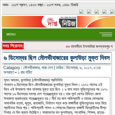
আজ- ২৩শে শ্রাবণ, ১৪৩৩ বঙ্গাব্দ - ২৩শে সফর, ১৪৪৮ হিজরি
MENU
সময় শিরোনাম:
«»
‎তালামীযে ইসলামিয়া জগন্নাথপুর পশ্
৬ ডিসেম্বর ছিল মৌলভীবাজারের কুলাউড়া মুক্ত দিবস
Catagory :
মৌলভীবাজার
,
সারা দেশ
| তারিখ : ডিসেম্বর, ৬, ২০১৭, ৮:৩৪
অপরাহ্ণ • ১ বার পঠিত
সুমন আহমদ, কুলাউড়া (মৌলভীবাজার) প্রতিনিধি:
গতকাল ৬ ডিসেম্বর ছিল মৌলভীবাজারের কুলাউড়া মুক্ত দিবস। ১৯৭১ সালের এই
দিনে এই উপজেলা পাক হানাদার মুক্ত হয়ে ছিল । ৯ মাস মহান মুক্তিযুদ্ধের পর ১৯৭১
সালের ১৬ ডিসেম্বর সমগ্র দেশ শত্রæমুক্ত হয়। তার পূর্বে দেশের বিভিন্ন জেলা
উপজেলা ক্রমান্বয়ে শত্রæমুক্ত হয়। দীর্ঘ নয় মাস পাকিস্তানী ও তাদের দোসরদের
অমানবিক হত্যা, জুলুম, রাহাজানি, নির্যাতন সহ্য করে বাঙ্গালীরা মুক্তিযুদ্ধের মধ্য দিয়ে
স্বাধীনতা ফিরে পায়। পাকিস্তানী শাসন ও শোষনের বিরুদ্ধে বাঙ্গালী বিদ্রোহীদের দীপ্ত
শিখায় সে দিন জ্বলে উঠেছিল। সারাদেশের মত কুলাউড়ায়, সাংবাদিক, শিক্ষক, ছাত্র-