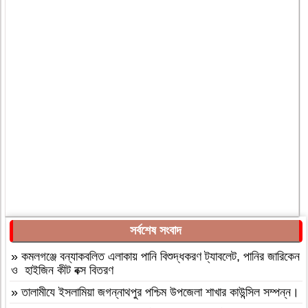
সর্বশেষ সংবাদ
»
কমলগঞ্জে বন্যাকবলিত এলাকায় পানি বিশুদ্ধকরণ ট্যাবলেট, পানির জারিকেন
ও হাইজিন কীট বক্স বিতরণ
»
‎তালামীযে ইসলামিয়া জগন্নাথপুর পশ্চিম উপজেলা শাখার কাউন্সিল সম্পন্ন।