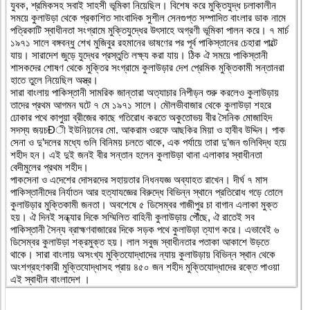
যুবক, শ্রমিকসহ সবাই সাহসী ভূমিকা নিয়েছিল। বিশেষ করে মুক্তিযুদ্ধ চলাকালীন
সময়ে কুলাউড়া থেকে প্রকাশিত সাংবাদিক সুশীল সেনগুপ্ত সম্পাদিত বাংলার ডাক নামে
পত্রিকাটি স্বাধীনতা সংগ্রামে মুক্তিযুদ্ধের উৎসাহে অগ্রণী ভূমিকা পালন করে। ৭ মার্চ
১৯৭১ সালে বঙ্গবন্ধু শেখ মুজিবুর রহমানের ভাষণের পর পূর্ব পাকিস্তানের চেহারা পাল্টে
যায়। সারাদেশ জুড়ে যুদ্ধের প্রস্তুতি লক্ষ্য করা যায়। ঠিক ঐ সময়ে পাকিস্তানী
শাসকদের শোষণ থেকে মুক্তির সংগ্রামে কুলাউড়ার দেশ প্রেমিক মুক্তিকামী সন্তানরা
হাতে তুলে নিয়েছিল অস্ত্র।
সারা বাংলায় পাকিস্তানী সামরিক জান্তারা অত্যাচার নিপীড়ন শুরু করলেও কুলাউড়ায়
তাদের প্রথম আগমন ঘটে ৭ মে ১৯৭১ সালে। মৌলভীবাজার থেকে কুলাউড়া শহরে
ঢোকার পথে কাপুয়া ব্রীজের কাছে গতিরোধ করতে অকুতোভয় বীর সৈনিক মোজাহিদ
সদস্য জয়চÐী ইউনিয়নের মো. আকরাম ওরফে আছকির মিয়া ও হাবীব উদ্দিন। পাক
সেনা ও দু’দলের মধ্যে গুলি বিনিময় চলতে থাকে, এক পর্যায়ে তারা দু’জন গুলিবিদ্ধ হয়ে
শহীদ হন। এই দুই জনই বীর সন্তান হলেন কুলাউড়া থানা এলাকার স্বাধীনতা
বেদীমুলের প্রথম শহীদ।
পাকসেনা ও এদেশের দোসরদের সহায়তার নিধনযজ্ঞ অব্যাহত রাখেন। দীর্ঘ ৭ মাস
পাকিস্তানীদের নির্যাতন আর হত্যাযজ্ঞের বিরুদ্ধে বিভিন্ন স্থানে প্রতিরোধ গড়ে তোলে
কুলাউড়ার মুক্তিকামী জনতা। অবশেষে ৫ ডিসেম্বর গাজীপুর চা বাগান এলাকা মুক্ত
হয়। ঐ দিনই সন্ধ্যার দিকে সম্মিলিত বাহিনী কুলাউড়ায় পৌঁছে, ঐ রাতেই সব
পাকিস্তানী সৈন্য ব্রাহ্মণবাজারের দিকে সড়ক পথে কুলাউড়া ত্যাগ করে। এভাবেই ৬
ডিসেম্বর কুলাউড়া শক্রমুক্ত হয়। লাল সবুজ স্বাধীনতার পতাকা আকাশে উড়তে
থাকে। সারা বাংলায় অসংখ্য মুক্তিযোদ্ধাদের ন্যায় কুলাউড়ায় বিভিন্ন স্থান থেকে
অংশগ্রহণকারী মুক্তিযোদ্ধাসহ প্রায় ৪৫০ জন শহীদ মুক্তিযোদ্ধাদের রক্তে পাওয়া
এই স্বাধীন বাংলাদেশ ।