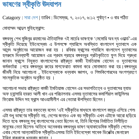
ভাষণের স্বীকৃতি ঊদযাপন
Catagory :
সারা দেশ
| তারিখ : ডিসেম্বর, ৭, ২০১৭, ৬:১২ পূর্বাহ্ণ • ৩ বার পঠিত
মোহাম্মদ আব্দুল মুহিব;ফ্রান্স:
বঙ্গ
বন্ধু শেখ মুজিবুর রহমানের ঐতিহাসিক ৭ই মার্চের ভাষণকে ‘মেমোরি অব দ্য ওয়ার্ল্ড’-এর
স্বীকৃতি দিয়েছে ইউনেস্কো৷ এ উপলক্ষে প্যারিসে অবস্থিত বাংলাদেশ দূতাবাসে এক
আনন্দ অনুষ্ঠানের আয়োজন করা হয় । রবিবার ফ্রান্সের প্যারিসে বাংলাদেশ দূতাবাসের
হলরুমে দিনব্যাপী আয়োজন এর প্রথম প্রহরে বঙ্গবন্ধুর প্রতিকৃতিতে ফুল দিয়ে শ্রদ্ধা
জানান ফ্রান্সে নিযুক্ত বাংলাদেশের রাষ্ট্রদূত কাজী ইমতিয়াজ হোসেন ও দূতাবাসের
কর্মকর্তারা ।পরে বঙ্গবন্ধুর রুহের মাগফেরাত কামনা করে মোনাজাত করা হয়।বঙ্গবন্ধুর
জীবনী নিয়ে আলোচনা , ইউনেস্কোকে ধন্যবাদ জ্ঞাপন, ও শিশুকিশোরদের অংশগ্রহণে
সাংস্কৃতিক অনুষ্ঠান অনুষ্ঠিত হয় ।
আলোচনা সভায় রাষ্ট্রদূত কাজী ইমতিয়াজ হোসেন এর সভাপতিত্বে ও দূতাবাসের হ্যাড
অফ চ্যান্সারি হযরত আলী খান এর পরিচালনায় এসময় দূতাবাসের কমার্শিয়াল কাউন্সিলর
ফিরোজ উদ্দিন সহ ফ্রান্স আওয়ামীলীগ এর নেতারা ঊপস্থিত ছিলেন।
এসময় রাষ্ট্রদূত তার বক্তব্যে বলেন ‘এই স্বীকৃতির মাধ্যমে বাংলাদেশ বহুদূর এগিয়ে গেল৷
এটা শুধু ভাষণের স্বীকৃতি নয়, দেশের জন্যও এক বড় স্বীকৃতি৷ এখন এটাকে আরো ছড়িয়ে
দিতে হবে৷ বঙ্গবন্ধু শুধু বাংলাদেশের নেতা ছিলেন না, তিনি বিশ্বের নির্যাতিত নিপীড়িত
মানুষের নেতা ছিলেন৷ অতিথে অনেকবার বঙ্গবন্ধুর ভাষণ অ্যাকাডেমিক স্বীকৃতি পেলেও
এবার পেলো আন্তর্জাতিক স্বীকৃতি৷এসময় তিনি ইউনেস্কো সাবেক ডিরেক্টর জেনারেল
ইরিনা বাকুবাকে ধন্যবাদ জানান ।