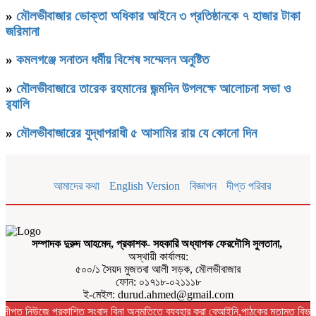
»
মৌলভীবাজার ভোক্তা অধিকার আইনে ৩ প্রতিষ্ঠানকে ৭ হাজার টাকা
জরিমানা
»
কমলগঞ্জে সনাতন ধর্মীয় বিশেষ সম্মেলন অনুষ্টিত
»
মৌলভীবাজারে তারেক রহমানের জন্মদিন উপলক্ষে আলোচনা সভা ও
র‌্যালি
»
মৌলভীবাজারের যুদ্ধাপরাধী ৫ আসামির রায় যে কোনো দিন
আমাদের কথা
English Version
বিজ্ঞাপন
দীপ্ত পরিবার
সম্পাদক দুরুদ আহমেদ, প্রকাশক- সহকারি অধ্যাপক ফেরদৌসি সুলতানা,
অস্থায়ী কার্যালয়:
৫০০/১ সৈয়দ মুজতবা আলী সড়ক, মৌলভীবাজার
ফোন: ০১৭১৮-০২১১১৮
ই-মেইল: durud.ahmed@gmail.com
দীপ্ত নিউজে প্রকাশিত সংবাদ বিনা অনুমতিতে ব্যবহার করা বেআইনি,পাঠকের মতামত বিভা