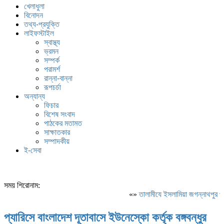
খেলাধুলা
বিনোদন
তথ্য-প্রযুক্তি
লাইফস্টাইল
স্বাস্থ্য
ভ্রমন
সম্পর্ক
পরামর্শ
রান্না-বান্না
রূপচর্চা
অন্যান্য
ফিচার
বিশেষ সংবাদ
পাঠকের মতামত
সাক্ষাতকার
সম্পাদকীয়
ই-সেবা
সময় শিরোনাম:
«»
‎তালামীযে ইসলামিয়া জগন্নাথপুর পশ
প্যারিসে বাংলাদেশ দূতাবাসে ইউনেস্কো কর্তৃক বঙ্গবন্ধুর