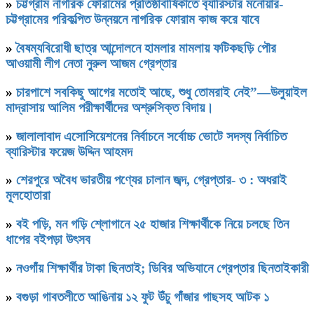
»
চট্টগ্রাম নাগরিক ফোরামের প্রতিষ্ঠাবার্ষিকীতে ব‍্যারিস্টার মনোয়ার-
চট্টগ্রামের পরিকল্পিত উন্নয়নে নাগরিক ফোরাম কাজ করে যাবে
»
বৈষম্যবিরোধী ছাত্র আন্দোলনে হামলার মামলায় ফটিকছড়ি পৌর
আওয়ামী লীগ নেতা নুরুল আজম গ্রেপ্তার
»
চারপাশে সবকিছু আগের মতোই আছে, শুধু তোমরাই নেই”—উলুয়াইল
মাদ্রাসায় আলিম পরীক্ষার্থীদের অশ্রুসিক্ত বিদায়।
»
জালালাবাদ এসোসিয়েশনের নির্বাচনে সর্বোচ্চ ভোটে সদস্য নির্বাচিত
ব্যারিস্টার ফয়েজ উদ্দিন আহমদ
»
শেরপুরে অবৈধ ভারতীয় পণ্যের চালান জব্দ, গ্রেপ্তার- ৩ : অধরাই
মূলহোতারা
»
বই পড়ি, মন গড়ি শ্লোগানে ২৫ হাজার শিক্ষার্থীকে নিয়ে চলছে তিন
ধাপের বইপড়া উৎসব
»
নওগাঁয় শিক্ষার্থীর টাকা ছিনতাই; ডিবির অভিযানে গ্রেপ্তার ছিনতাইকারী
»
বগুড়া গাবতলীতে আঙিনায় ১২ ফুট উঁচু গাঁজার গাছসহ আটক ১