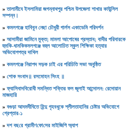
»
‎তালামীযে ইসলামিয়া জগন্নাথপুর পশ্চিম উপজেলা শাখার কাউন্সিল
সম্পন্ন।
»
কমলগঞ্জে হাবিবুন নেছা চৌধুরী গার্লস একাডেমি পরিদর্শন
»
আসামীরা জামিনে মুক্ত; মামলা আপোষের প্রস্তাব; বাদীর পরিবারকে
হুমকি-ধামকিকমলগঞ্জে বহুল আলোচিত স্কুল শিক্ষিকা হত্যার
অভিযোগপত্র দাখিল
»
কমলগঞ্জে নিরাপদ সড়ক চাই এর পরিচিতি সভা অনুষ্ঠিত
»
শোক সংবাদ॥ রসমোহন সিংহ ॥
»
ফ্যাসিবাদবিরোধী সমন্বিত শক্তির ফল জুলাই আন্দোলন: রেদোয়ান
মাজহারি
»
বগুড়া আদমদীঘিতে হিন্দু গৃহবধূকে শ্লীলতাহানির চেষ্টার অভিযোগে
গ্রেপ্তার-১
»
দশ বছ‌রে গ্রামীণ‌ফো‌সের মাইজিপি অ্যাপ