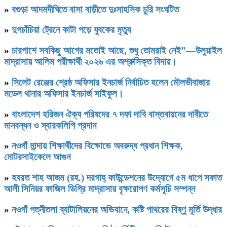
»
বগুড়া আদমদীঘিতে বাসা বাড়ীতে দুঃসাহসিক চুরি সংঘটিত
»
দুপচাঁচিয়া ট্রেনে কাটা পড়ে যুবকের মৃত্যু
»
চারপাশে সবকিছু আগের মতোই আছে, শুধু তোমরাই নেই”—উলুয়াইল
মাদ্রাসায় আলিম পরীক্ষার্থী ২০২৬ এর অশ্রুসিক্ত বিদায়।
»
সিলেট রেঞ্জের শ্রেষ্ঠ অফিসার ইনচার্জ নির্বাচিত হলেন মৌলভীবাজার
মডেল থানার অফিসার ইনচার্জ সাইফুল।
»
বাংলাদেশ হরিজন ঐক্য পরিষদের ৭ দফা দাবি বাস্তবায়নের দাবীতে
মানবন্ধন ও স্বারকলিপি প্রদান
»
নওগাঁ মান্দায় শিক্ষার্থীদের বিক্ষোভে অবরুদ্ধ প্রধান শিক্ষক,
মোটরসাইকেলে আগুন
»
হযরত শাহ আজম (রহ.) দরগাহ্ ফাউন্ডেশনের উদ্যোগে ৫ম ধাপে সফাত
আলী সিনিয়র ফাজিল ডিগ্রি মাদ্রাসায় বৃক্ষরোপণ কর্মসূচি সম্পন্ন
»
নওগাঁ পত্নীতলা ব্যাটালিয়নের অভিযানে, কষ্টি পাথরের বিষ্ণু মূর্তি উদ্ধার