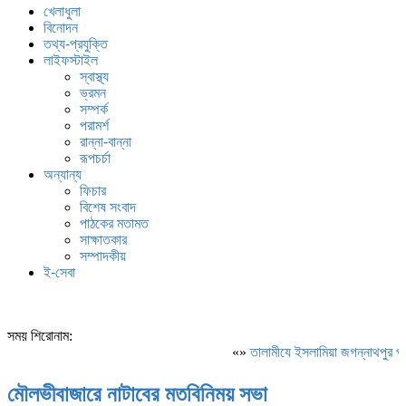
খেলাধুলা
বিনোদন
তথ্য-প্রযুক্তি
লাইফস্টাইল
স্বাস্থ্য
ভ্রমন
সম্পর্ক
পরামর্শ
রান্না-বান্না
রূপচর্চা
অন্যান্য
ফিচার
বিশেষ সংবাদ
পাঠকের মতামত
সাক্ষাতকার
সম্পাদকীয়
ই-সেবা
সময় শিরোনাম:
«»
‎তালামীযে ইসলামিয়া জগন্নাথপুর পশ্
মৌলভীবাজারে নাটাবের মতবিনিময় সভা