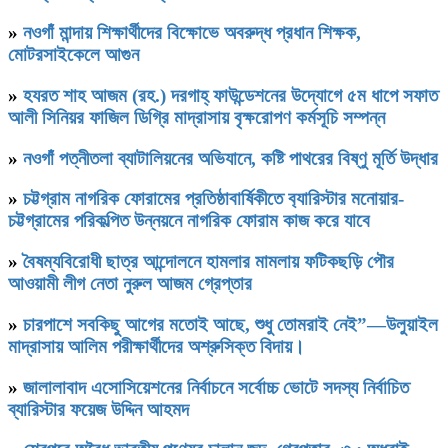
»
নওগাঁ মান্দায় শিক্ষার্থীদের বিক্ষোভে অবরুদ্ধ প্রধান শিক্ষক,
মোটরসাইকেলে আগুন
»
হযরত শাহ আজম (রহ.) দরগাহ্ ফাউন্ডেশনের উদ্যোগে ৫ম ধাপে সফাত
আলী সিনিয়র ফাজিল ডিগ্রি মাদ্রাসায় বৃক্ষরোপণ কর্মসূচি সম্পন্ন
»
নওগাঁ পত্নীতলা ব্যাটালিয়নের অভিযানে, কষ্টি পাথরের বিষ্ণু মূর্তি উদ্ধার
»
চট্টগ্রাম নাগরিক ফোরামের প্রতিষ্ঠাবার্ষিকীতে ব‍্যারিস্টার মনোয়ার-
চট্টগ্রামের পরিকল্পিত উন্নয়নে নাগরিক ফোরাম কাজ করে যাবে
»
বৈষম্যবিরোধী ছাত্র আন্দোলনে হামলার মামলায় ফটিকছড়ি পৌর
আওয়ামী লীগ নেতা নুরুল আজম গ্রেপ্তার
»
চারপাশে সবকিছু আগের মতোই আছে, শুধু তোমরাই নেই”—উলুয়াইল
মাদ্রাসায় আলিম পরীক্ষার্থীদের অশ্রুসিক্ত বিদায়।
»
জালালাবাদ এসোসিয়েশনের নির্বাচনে সর্বোচ্চ ভোটে সদস্য নির্বাচিত
ব্যারিস্টার ফয়েজ উদ্দিন আহমদ