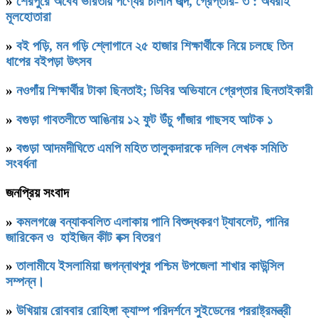
»
শেরপুরে অবৈধ ভারতীয় পণ্যের চালান জব্দ, গ্রেপ্তার- ৩ : অধরাই
মূলহোতারা
»
বই পড়ি, মন গড়ি শ্লোগানে ২৫ হাজার শিক্ষার্থীকে নিয়ে চলছে তিন
ধাপের বইপড়া উৎসব
»
নওগাঁয় শিক্ষার্থীর টাকা ছিনতাই; ডিবির অভিযানে গ্রেপ্তার ছিনতাইকারী
»
বগুড়া গাবতলীতে আঙিনায় ১২ ফুট উঁচু গাঁজার গাছসহ আটক ১
»
বগুড়া আদমদীঘিতে এমপি মহিত তালুকদারকে দলিল লেখক সমিতি
সংবর্ধনা
জনপ্রিয় সংবাদ
»
কমলগঞ্জে বন্যাকবলিত এলাকায় পানি বিশুদ্ধকরণ ট্যাবলেট, পানির
জারিকেন ও হাইজিন কীট বক্স বিতরণ
»
‎তালামীযে ইসলামিয়া জগন্নাথপুর পশ্চিম উপজেলা শাখার কাউন্সিল
সম্পন্ন।
»
উখিয়ায় রোববার রোহিঙ্গা ক্যাম্প পরিদর্শনে সুইডেনের পররাষ্ট্রমন্ত্রী