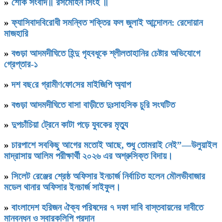
»
শোক সংবাদ॥ রসমোহন সিংহ ॥
»
ফ্যাসিবাদবিরোধী সমন্বিত শক্তির ফল জুলাই আন্দোলন: রেদোয়ান
মাজহারি
»
বগুড়া আদমদীঘিতে হিন্দু গৃহবধূকে শ্লীলতাহানির চেষ্টার অভিযোগে
গ্রেপ্তার-১
»
দশ বছ‌রে গ্রামীণ‌ফো‌সের মাইজিপি অ্যাপ
»
বগুড়া আদমদীঘিতে বাসা বাড়ীতে দুঃসাহসিক চুরি সংঘটিত
»
দুপচাঁচিয়া ট্রেনে কাটা পড়ে যুবকের মৃত্যু
»
চারপাশে সবকিছু আগের মতোই আছে, শুধু তোমরাই নেই”—উলুয়াইল
মাদ্রাসায় আলিম পরীক্ষার্থী ২০২৬ এর অশ্রুসিক্ত বিদায়।
»
সিলেট রেঞ্জের শ্রেষ্ঠ অফিসার ইনচার্জ নির্বাচিত হলেন মৌলভীবাজার
মডেল থানার অফিসার ইনচার্জ সাইফুল।
»
বাংলাদেশ হরিজন ঐক্য পরিষদের ৭ দফা দাবি বাস্তবায়নের দাবীতে
মানবন্ধন ও স্বারকলিপি প্রদান