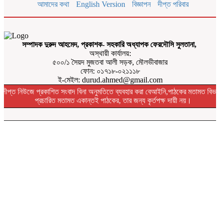
আমাদের কথা
English Version
বিজ্ঞাপন
দীপ্ত পরিবার
সম্পাদক দুরুদ আহমেদ, প্রকাশক- সহকারি অধ্যাপক ফেরদৌসি সুলতানা,
অস্থায়ী কার্যালয়:
৫০০/১ সৈয়দ মুজতবা আলী সড়ক, মৌলভীবাজার
ফোন: ০১৭১৮-০২১১১৮
ই-মেইল: durud.ahmed@gmail.com
দীপ্ত নিউজে প্রকাশিত সংবাদ বিনা অনুমতিতে ব্যবহার করা বেআইনি,পাঠকের মতামত বিভা
প্রচারিত মতামত একান্তই পাঠকের, তার জন্য কৃর্তপক্ষ দায়ী নয়।