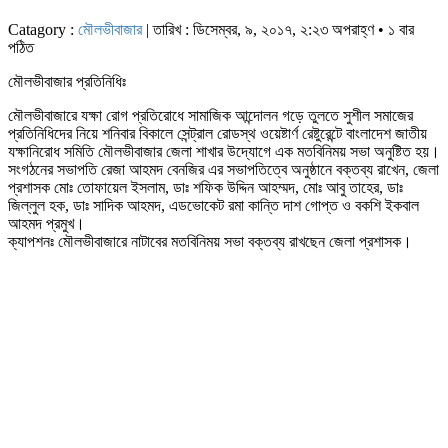
Catagory :
মৌলভীবাজার
| তারিখ : ডিসেম্বর, ৯, ২০১৭, ২:২৩ অপরাহ্ণ • ১ বার
পঠিত
মৌলভীবাজার প্রতিনিধিঃ
মৌলভীবাজারে যক্ষা রোগ প্রতিরোধে সামাজিক আন্দোলন গড়ে তুলতে সুশীল সমাজের
প্রতিনিধিদের নিয়ে শনিবার বিকালে সেন্ট্রাল রোডস্থ ওয়েষ্টার্ণ রেষ্টুরেন্টে বাংলাদেশ জাতীয়
যক্ষানিরোধ সমিতি মৌলভীবাজার জেলা শাখার উদ্যোগে এক মতবিনিময় সভা অনুষ্টিত হয়।
সংগঠনের সভাপতি রেজা আহমদ বেনজির এর সভাপতিত্বে অনুষ্ঠানে বক্তব্য রাখেন, জেলা
প্রশাসক মোঃ তোফায়েল ইসলাম, ডাঃ শফিক উদ্দিন আহম্মদ, মোঃ আবু তাহের, ডাঃ
জিল্লুল হক, ডাঃ সাদিক আহমদ, এডভোকেট রমা কান্তি দাশ গোপ্ত ও বকশি ইকবাল
আহমদ প্রমুখ।
ক্যাপশনঃ মৌলভীবাজারে নাটাবের মতবিনিময় সভা বক্তব্য রাখছেন জেলা প্রশাসক।