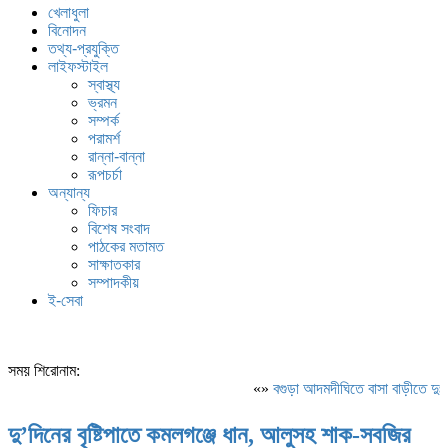
খেলাধুলা
বিনোদন
তথ্য-প্রযুক্তি
লাইফস্টাইল
স্বাস্থ্য
ভ্রমন
সম্পর্ক
পরামর্শ
রান্না-বান্না
রূপচর্চা
অন্যান্য
ফিচার
বিশেষ সংবাদ
পাঠকের মতামত
সাক্ষাতকার
সম্পাদকীয়
ই-সেবা
সময় শিরোনাম:
«»
বগুড়া আদমদীঘিতে বাসা বাড়ীতে দুঃস
দু’দিনের বৃষ্টিপাতে কমলগঞ্জে ধান, আলুসহ শাক-সবজির