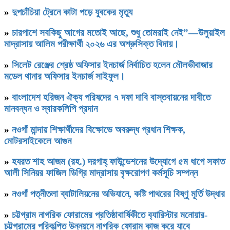
»
দুপচাঁচিয়া ট্রেনে কাটা পড়ে যুবকের মৃত্যু
»
চারপাশে সবকিছু আগের মতোই আছে, শুধু তোমরাই নেই”—উলুয়াইল
মাদ্রাসায় আলিম পরীক্ষার্থী ২০২৬ এর অশ্রুসিক্ত বিদায়।
»
সিলেট রেঞ্জের শ্রেষ্ঠ অফিসার ইনচার্জ নির্বাচিত হলেন মৌলভীবাজার
মডেল থানার অফিসার ইনচার্জ সাইফুল।
»
বাংলাদেশ হরিজন ঐক্য পরিষদের ৭ দফা দাবি বাস্তবায়নের দাবীতে
মানবন্ধন ও স্বারকলিপি প্রদান
»
নওগাঁ মান্দায় শিক্ষার্থীদের বিক্ষোভে অবরুদ্ধ প্রধান শিক্ষক,
মোটরসাইকেলে আগুন
»
হযরত শাহ আজম (রহ.) দরগাহ্ ফাউন্ডেশনের উদ্যোগে ৫ম ধাপে সফাত
আলী সিনিয়র ফাজিল ডিগ্রি মাদ্রাসায় বৃক্ষরোপণ কর্মসূচি সম্পন্ন
»
নওগাঁ পত্নীতলা ব্যাটালিয়নের অভিযানে, কষ্টি পাথরের বিষ্ণু মূর্তি উদ্ধার
»
চট্টগ্রাম নাগরিক ফোরামের প্রতিষ্ঠাবার্ষিকীতে ব‍্যারিস্টার মনোয়ার-
চট্টগ্রামের পরিকল্পিত উন্নয়নে নাগরিক ফোরাম কাজ করে যাবে