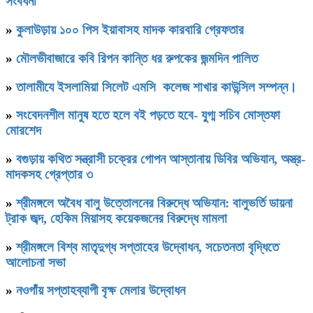
সংবর্ধনা
»
কুলাউড়ায় ১০০ পিস ইয়াবাসহ মাদক কারবারি গ্রেফতার
»
মৌলভীবাজারে কবি রিপন কান্তি ধর রুপকের জন্মদিন পালিত
»
তালামীযে ইসলামিয়া সিলেট এমসি কলেজ শাখার কাউন্সিল সম্পন্ন।
»
সংবেদনশীল মানুষ হতে হলে বই পড়তে হবে- যু্গ্ম সচিব মোস্তফা
মোরশেদ
»
বগুড়ায় কথিত সন্ত্রাসী চক্রের গোপন আস্তানায় ডিবির অভিযান, অস্ত্র-
মাদকসহ গ্রেপ্তার ৩
»
শ্রীমঙ্গলে অবৈধ বালু উত্তোলনের বিরুদ্ধে অভিযান: বালুভর্তি ডায়না
ট্রাক জব্দ, হেকিম মিয়াসহ কয়েকজনের বিরুদ্ধে মামলা
»
শ্রীমঙ্গলে বিশ্ব মাতৃদুগ্ধ সপ্তাহের উদ্বোধন, সচেতনতা বৃদ্ধিতে
আলোচনা সভা
»
নওগাঁয় সপ্তাহব্যাপী বৃক্ষ মেলার উদ্বোধন