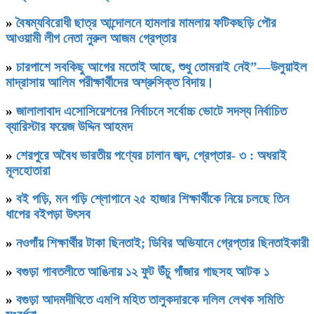
»
বৈষম্যবিরোধী ছাত্র আন্দোলনে হামলার মামলায় ফটিকছড়ি পৌর
আওয়ামী লীগ নেতা নুরুল আজম গ্রেপ্তার
»
চারপাশে সবকিছু আগের মতোই আছে, শুধু তোমরাই নেই”—উলুয়াইল
মাদ্রাসায় আলিম পরীক্ষার্থীদের অশ্রুসিক্ত বিদায়।
»
জালালাবাদ এসোসিয়েশনের নির্বাচনে সর্বোচ্চ ভোটে সদস্য নির্বাচিত
ব্যারিস্টার ফয়েজ উদ্দিন আহমদ
»
শেরপুরে অবৈধ ভারতীয় পণ্যের চালান জব্দ, গ্রেপ্তার- ৩ : অধরাই
মূলহোতারা
»
বই পড়ি, মন গড়ি শ্লোগানে ২৫ হাজার শিক্ষার্থীকে নিয়ে চলছে তিন
ধাপের বইপড়া উৎসব
»
নওগাঁয় শিক্ষার্থীর টাকা ছিনতাই; ডিবির অভিযানে গ্রেপ্তার ছিনতাইকারী
»
বগুড়া গাবতলীতে আঙিনায় ১২ ফুট উঁচু গাঁজার গাছসহ আটক ১
»
বগুড়া আদমদীঘিতে এমপি মহিত তালুকদারকে দলিল লেখক সমিতি