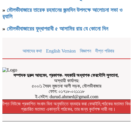
»
মৌলভীবাজারে তারেক রহমানের জন্মদিন উপলক্ষে আলোচনা সভা ও
র‌্যালি
»
মৌলভীবাজারের যুদ্ধাপরাধী ৫ আসামির রায় যে কোনো দিন
আমাদের কথা
English Version
বিজ্ঞাপন
দীপ্ত পরিবার
সম্পাদক দুরুদ আহমেদ, প্রকাশক- সহকারি অধ্যাপক ফেরদৌসি সুলতানা,
অস্থায়ী কার্যালয়:
৫০০/১ সৈয়দ মুজতবা আলী সড়ক, মৌলভীবাজার
ফোন: ০১৭১৮-০২১১১৮
ই-মেইল: durud.ahmed@gmail.com
দীপ্ত নিউজে প্রকাশিত সংবাদ বিনা অনুমতিতে ব্যবহার করা বেআইনি,পাঠকের মতামত বিভা
প্রচারিত মতামত একান্তই পাঠকের, তার জন্য কৃর্তপক্ষ দায়ী নয়।