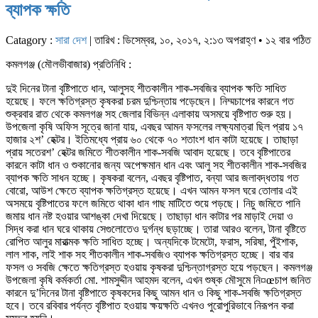
ব্যাপক ক্ষতি
Catagory :
সারা দেশ
| তারিখ : ডিসেম্বর, ১০, ২০১৭, ২:১৩ অপরাহ্ণ • ১২ বার পঠিত
কমলগঞ্জ (মৌলভীবাজার) প্রতিনিধি :
দুই দিনের টানা বৃষ্টিপাতে ধান, আলুসহ শীতকালীন শাক-সবজির ব্যাপক ক্ষতি সাধিত
হয়েছে। ফলে ক্ষতিগ্রস্ত কৃষকরা চরম দুশ্চিন্তায় পড়েছেন। নিম্মচাপের কারনে গত
শুক্রবার রাত থেকে কমলগঞ্জ সহ জেলার বিভিন্ন এলাকায় অসময়ে বৃষ্টিপাত শুরু হয়।
উপজেলা কৃষি অফিস সূত্রে জানা যায়, এবছর আমন ফসলের লক্ষ্যমাত্রা ছিল প্রায় ১৭
হাজার ২শ’ হেক্টর। ইতিমধ্যে প্রায় ৬০ থেকে ৭০ শতাংশ ধান কাটা হয়েছে। তাছাড়া
প্রায় সতেরশ’ হেক্টর জমিতে শীতকালীন শাক-সবজি আবাদ হয়েছে। তবে বৃষ্টিপাতের
কারনে কাটা ধান ও শুকানোর জন্য অপেক্ষমান ধান এবং আলু সহ শীতকালীন শাক-সবজির
ব্যাপক ক্ষতি সাধন হচ্ছে। কৃষকরা বলেন, এবছর বৃষ্টিপাত, বন্যা আর জলাবদ্ধতায় গত
বোরো, আউশ ক্ষেতে ব্যাপক ক্ষতিগ্রস্ত হয়েছে। এখন আমন ফসল ঘরে তোলার এই
অসময়ে বৃষ্টিপাতের ফলে জমিতে থাকা ধান গাছ মাটিতে শুয়ে পড়ছে। নিচু জমিতে পানি
জমায় ধান নষ্ট হওয়ার আশঙ্কা দেখা দিয়েছে। তাছাড়া ধান কাটার পর মাড়াই দেয়া ও
সিদ্ধ করা ধান ঘরে থাকায় সেগুলোতেও দুর্গন্ধ ছড়াচ্ছে। তারা আরও বলেন, টানা বৃষ্টিতে
রোপিত আলুর মারাত্মক ক্ষতি সাধিত হচ্ছে। অন্যদিকে টমেটো, ফরাস, সরিষা, পুঁইশাক,
লাল শাক, লাই শাক সহ শীতকালীন শাক-সবজিও ব্যাপক ক্ষতিগ্রস্ত হচ্ছে। বার বার
ফসল ও সবজি ক্ষেতে ক্ষতিগ্রস্ত হওয়ায় কৃষকরা দুশ্চিন্তাগ্রস্ত হয়ে পড়ছেন। কমলগঞ্জ
উপজেলা কৃষি কর্মকর্তা মো. শামসুদ্দীন আহমদ বলেন, এখন শুষ্ক মৌসুমে নি¤œচাপ জনিত
কারনে দু’দিনের টানা বৃষ্টিপাতে কৃষকদের কিছু আমন ধান ও কিছু শাক-সবজি ক্ষতিগ্রস্ত
হবে। তবে রবিবার পর্যন্ত বৃষ্টিপাত হওয়ায় ক্ষয়ক্ষতি এখনও পুরোপুরিভাবে নিরূপন করা