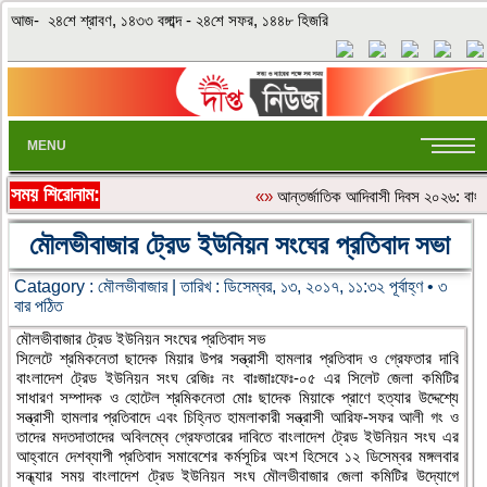
আজ- ২৪শে শ্রাবণ, ১৪৩৩ বঙ্গাব্দ - ২৪শে সফর, ১৪৪৮ হিজরি
MENU
সময় শিরোনাম:
«»
আন্তর্জাতিক আদিবাসী দিবস ২০২৬: বাংলাদ
মৌলভীবাজার ট্রেড ইউনিয়ন সংঘের প্রতিবাদ সভা
Catagory :
মৌলভীবাজার
| তারিখ : ডিসেম্বর, ১৩, ২০১৭, ১১:৩২ পূর্বাহ্ণ • ৩
বার পঠিত
মৌলভীবাজার ট্রেড ইউনিয়ন সংঘের প্রতিবাদ সভ
সিলেটে শ্রমিকনেতা ছাদেক মিয়ার উপর সন্ত্রাসী হামলার প্রতিবাদ ও গ্রেফতার দাবি
বাংলাদেশ ট্রেড ইউনিয়ন সংঘ রেজিঃ নং বাঃজাঃফেঃ-০৫ এর সিলেট জেলা কমিটির
সাধারণ সম্পাদক ও হোটেল শ্রমিকনেতা মোঃ ছাদেক মিয়াকে প্রাণে হত্যার উদ্দেশ্যে
সন্ত্রাসী হামলার প্রতিবাদে এবং চিহ্নিত হামলাকারী সন্ত্রাসী আরিফ-সফর আলী গং ও
তাদের মদতদাতাদের অবিলম্বে গ্রেফতারের দাবিতে বাংলাদেশ ট্রেড ইউনিয়ন সংঘ এর
আহ্বানে দেশব্যাপী প্রতিবাদ সমাবেশের কর্মসূচির অংশ হিসেবে ১২ ডিসেম্বর মঙ্গলবার
সন্ধ্যার সময় বাংলাদেশ ট্রেড ইউনিয়ন সংঘ মৌলভীবাজার জেলা কমিটির উদ্যোগে