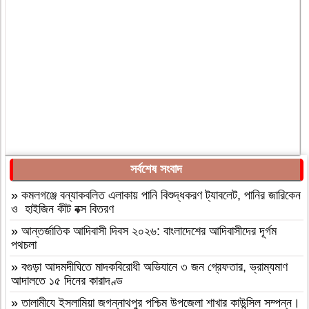
সর্বশেষ সংবাদ
»
কমলগঞ্জে বন্যাকবলিত এলাকায় পানি বিশুদ্ধকরণ ট্যাবলেট, পানির জারিকেন
ও হাইজিন কীট বক্স বিতরণ
»
আন্তর্জাতিক আদিবাসী দিবস ২০২৬: বাংলাদেশের আদিবাসীদের দূর্গম
পথচলা
»
বগুড়া আদমদীঘিতে মাদকবিরোধী অভিযানে ৩ জন গ্রেফতার, ভ্রাম্যমাণ
আদালতে ১৫ দিনের কারাদণ্ড
»
‎তালামীযে ইসলামিয়া জগন্নাথপুর পশ্চিম উপজেলা শাখার কাউন্সিল সম্পন্ন।