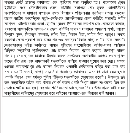
শহরের কোর্ট রোডস্থ কার্যালয়ে এক প্রতিবাদ সভা অনুষ্ঠিত হয়। বাংলাদেশ ট্রেড
ইউনিয়ন সংঘ মৌলভীবাজার জেলা কমিটির সভাপতি মোঃ নুরুল মোহাইমীনের
সভাপতিত্বে ও সাধারণ সম্পাদক রজত বিশ্বাসের পরিচালনায় প্রতিবাদ সভায় বক্তব্য
রাখেন জাতীয় গণতান্ত্রিক ফ্রন্ট-এনডিএফ মৌলভীবাজার জেলা কমিটির সভাপতি শহীদ
সাগ্নিক, মৌলভীবাজার জেলা হোটেল শ্রমিক ইউনিয়নের সভাপতি মোঃ মোস্তফা কামাল,
ধ্রবতারা সাংস্কৃতিক সংসদ-এর জেলা কমিটির সাধারণ সম্পাদক অমলেশ শর্ম্মা, তারেশ
বিশ্বাস সুমন, সিরাজুল ইসলাম, জমির মিয়া, মিজান মিয়া, শাহিন মিয়া প্রমূখ। সভায়
বক্তারা ক্ষোভ প্রকাশ করে বলেন গত ৩০ নভেম্বর বিকাল সাড়ে ৫ টার দিকে সিলেটের
বন্দরবাজারস্থ দলীয় কার্যালয়ে সামনে পুলিশের সহযোগিতায় আরিফ-সফর আলীসহ
চিহ্নিত সন্ত্রাসীরা শ্রমিকনেতা মোঃ ছাদেক মিয়াকে প্রাণে হত্যার উদ্দেশ্যে হামলা
চালায়। মোঃ ছাদেক মিয়াকে উদ্ধার করতে সংগঠনের নেতাকর্মীরা এগিয়ে গেলে পুলিশ
তাদের বাঁধা দেয় এবং হামলাকারী সন্ত্রাসীদের পালিয়ে যাওয়ার সুযোগ করে দেয়। মাথায়
গুরুতর আঘাতপ্রাপ্ত মোঃ ছাদেক মিয়াকে ওসমানী মেডিকেলে ভর্ত্তি করা হলে তার
মাথায় ১২ টি সেলাই লাগে। সন্ত্রাসীরা প্রকাশ্যে ঘোরাফেরা এমন কি নানা রকম হুমকি
ধামকি দিলেও এখন পর্যন্ত পুলিশ চিহ্নিত সন্ত্রাসীদের গ্রেফতার করেনি। উপরন্তু দুই
জন সন্ত্রাসীকে আটক করে থানায় সোপর্দ করলে একটি মিথ্যা মামলা সংগঠনের তিন জন
নেতাকে আটক করা হয়। বক্তারা শ্রমিকনেতা মোঃ ছাদেক মিয়ার উপর হামলাকারী সকল
সন্ত্রাসীদের অবিলম্বে গ্রেফতার করে আইনের আওয়াত এনে বিচারের দাবি জানান।