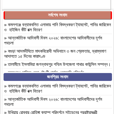
সর্বশেষ সংবাদ
»
কমলগঞ্জে বন্যাকবলিত এলাকায় পানি বিশুদ্ধকরণ ট্যাবলেট, পানির জারিকেন
ও হাইজিন কীট বক্স বিতরণ
»
আন্তর্জাতিক আদিবাসী দিবস ২০২৬: বাংলাদেশের আদিবাসীদের দূর্গম
পথচলা
»
বগুড়া আদমদীঘিতে মাদকবিরোধী অভিযানে ৩ জন গ্রেফতার, ভ্রাম্যমাণ
আদালতে ১৫ দিনের কারাদণ্ড
»
‎তালামীযে ইসলামিয়া জগন্নাথপুর পশ্চিম উপজেলা শাখার কাউন্সিল সম্পন্ন।
»
কমলগঞ্জে হাবিবুন নেছা চৌধুরী গার্লস একাডেমি পরিদর্শন
জনপ্রিয় সংবাদ
»
আসামীরা জামিনে মুক্ত; মামলা আপোষের প্রস্তাব; বাদীর পরিবারকে হুমকি-
ধামকিকমলগঞ্জে বহুল আলোচিত স্কুল শিক্ষিকা হত্যার অভিযোগপত্র দাখিল
»
কমলগঞ্জে বন্যাকবলিত এলাকায় পানি বিশুদ্ধকরণ ট্যাবলেট, পানির জারিকেন
ও হাইজিন কীট বক্স বিতরণ
»
কমলগঞ্জে নিরাপদ সড়ক চাই এর পরিচিতি সভা অনুষ্ঠিত
»
আন্তর্জাতিক আদিবাসী দিবস ২০২৬: বাংলাদেশের আদিবাসীদের দূর্গম
»
শোক সংবাদ॥ রসমোহন সিংহ ॥
পথচলা
»
ফ্যাসিবাদবিরোধী সমন্বিত শক্তির ফল জুলাই আন্দোলন: রেদোয়ান মাজহারি
»
উখিয়ায় রোববার রোহিঙ্গা ক্যাম্প পরিদর্শনে সুইডেনের পররাষ্ট্রমন্ত্রী