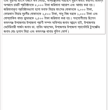
এবং মুরগির মাংসে ওজনে কম দেওয়া, অস্বাস্থ্যকর পরিবেশে মুরগি জবাই করাসহ বিভিন্ন
অপরাধে চারটি প্রতিষ্ঠানকে ৮,০০০ টাকা জরিমানা আরোপ এবং আদায় করা হয়।
জরিমানাকৃত প্রতিষ্ঠানগুলো হলো মনাফ মিয়ার মাংসের দোকানকে ২,০০০ টাকা,
ফোরকান মিয়ার মুরগীর দোকানকে ২,৫০০ টাকা, সাধু বিজ ঘরকে ১,০০০ টাকা এবং
মোস্তাকিম খাদ্য ভান্ডারকে ২,৫০০ টাকা জরিমানা করা হয়। সহযোগীতায় ছিলেন
কমলগঞ্জ উপজেলার উপজেলা প্রাণী সম্পদ অফিসার জনাব আব্দুল হাই, উপজেলার
ভেটেরিনারী সার্জন জনাব ডা. হাবিব আহম্মেদ, উপজেলার উপজেলা স্যানেটারি ইন্সপেক্টর
জনাব মোঃ দুলাল মিয়া এবং কমলগঞ্জ থানার পুলিশ ফোর্স।