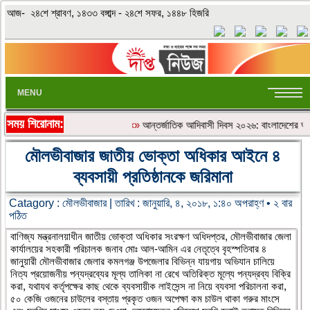
আজ- ২৪শে শ্রাবণ, ১৪৩৩ বঙ্গাব্দ - ২৪শে সফর, ১৪৪৮ হিজরি
MENU
সময় শিরোনাম:
«»
আন্তর্জাতিক আদিবাসী দিবস ২০২৬: বাংলাদেশের আদিব
মৌলভীবাজার জাতীয় ভোক্তা অধিকার আইনে ৪
ব্যবসায়ী প্রতিষ্ঠানকে জরিমানা
Catagory :
মৌলভীবাজার
| তারিখ : জানুয়ারি, ৪, ২০১৮, ১:৪০ অপরাহ্ণ • ২ বার
পঠিত
বাণিজ্য মন্ত্রনালয়াধীন জাতীয় ভোক্তা অধিকার সংরক্ষণ অধিদপ্তর, মৌলভীবাজার জেলা
কার্যালয়ের সহকারী পরিচালক জনাব মোঃ আল-আমিন এর নেতৃত্বে বৃহস্পতিবার ৪
জানুয়ারী মৌলভীবাজার জেলার কমলগঞ্জ উপজেলার বিভিন্ন যায়গায় অভিযান চালিয়ে
নিত্য প্রয়োজনীয় পন্যদ্রব্যের মূল্য তালিকা না রেখে অতিরিক্ত মূল্যে পন্যদ্রব্য বিক্রি
করা, যথাযথ কর্তৃপক্ষের কাছ থেকে ব্যবসায়ীক লাইসেন্স না নিয়ে ব্যবসা পরিচালনা করা,
৫০ কেজি ওজনের চাউলের বস্তায় প্রকৃত ওজন অপেক্ষা কম চাউল থাকা গরুর মাংসে