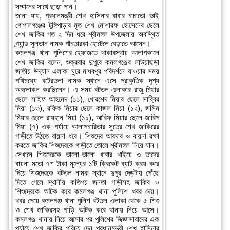
সম্মানের সাথে ছাড়া পান।
জানা যায়, প্রধানমন্ত্রী শেখ হাসিনার বাবার চাচাতো ভাই
গোপালগঞ্জের টুঙ্গিপাড়ার মৃত শেখ মোশারফ হোসেনের ছেলে
শেখ জাকির গত ২ দিন ধরে শ্রীমঙ্গল উপজেলায় অবস্থিত
গ্র্যান্ড সুলতান নামক পাঁচতারকা হোটেলে বেড়াতে আসেন।
কমলগঞ্জ থানা পুলিশের হেফাজতে থাকাবস্থায় আলাপকালে
শেখ জাকির বলেন, শুক্রবার দুপুরে কমলগঞ্জের লাউয়াছড়া
জাতীয় উদ্যান এলাকা ঘুরে মাধবপুর পরিদর্শনে যাওয়ার সময়
পথিমধ্যে বটেরতলা নামক স্থানে এসে প্রাকৃতিক দৃশ্য
অবলোকন করছিলেন। এ সময় বটতল এলাকার রাজু মিয়ার
ছেলে সাইফ আহমেদ (১১), খোরশেদ মিয়ার ছেলে সাব্বির
মিয়া (১৩), রফিক মিয়ার ছেলে কাজল মিয়া (১২), জসিম
মিয়ার ছেলে রায়হান মিয়া (১১), আরিফ মিয়ার ছেলে জারিপ
মিয়া (৭) এক পর্যায়ে আলাপচারিতার সুত্রে শেখ জাকিরের
গাড়ীতে উঠতে বায়না ধরে। শিশুদের আবদার ও বায়না রক্ষা
করতে জাকির শিশুদেরকে গাড়ীতে তোলে শ্রীমঙ্গল নিয়ে যান।
সেখানে শিশুদেরকে ভালো-ভালো খাবার খাইয়ে ও তাদের
বায়না মতো ৭শ টাকা মূল্যের ১টি ক্রিকেট ব্যাট ক্রয় করে
দিয়ে শিশুদেরকে বটতল নামক স্থানে দুপুর দেড়টায় পোঁছে
দিতে গেলে স্থানীয় কতিপয় জনতা গাড়ীসহ জাকির ও
শিশুদেরকে আটক করে কমলগঞ্জ থানা পুলিশে খবর দেয়।
খবর পেয়ে কমলগঞ্জ থানা পুলিশ বটতল এলাকা থেকে ৫ শিশু
ও শেখ জাকিরসহ গাড়ি আটক করে থানায় নিয়ে আসে।
কমলগঞ্জ থানায় নিয়ে আসার পর পুলিশের জিজ্ঞাসাবাদের এক
পর্যায়ে শেখ জাকির পরিচয় দেন প্রধানমন্ত্রী শেখ হাসিনার