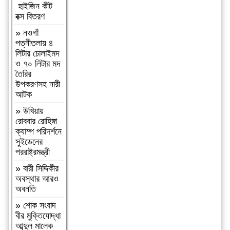
হাইজিন কীট
গণবিক্ষোভ
বক্স বিতরণ
»
কমলগঞ্জের
»
নওগাঁ
শমশেরনগর চা
পত্নীতলায় ৪
বাগানে
লিটার চোলাইমদ
অতিরিক্ত
ও ৭০ লিটার মদ
মদপানে অসুস্থ
তৈরির
হয়ে যুবকের
উপকরণসহ নারী
মৃত্যু
আটক
»
দৈনিক ৫০০
»
উখিয়ায়
টাকা মজুরিসহ চা
রোববার রোহিঙ্গা
শ্রমিক
ক্যাম্প পরিদর্শনে
ইউনিয়নের
সুইডেনের
নির্বাচনের দাবিতে
পররাষ্ট্রমন্ত্রী
কমলগঞ্জে চা-
শ্রমিকদের
»
বারী সিদ্দিকীর
মানববন্ধন
অবস্থার আরও
অবনতি
»
এআই দিয়ে
এমপি নাসের
»
শোক সংবাদ
রহমানের
বীর মুক্তিযোদ্ধা
অশ্লীল ভিডিও
আব্দুল মালেক