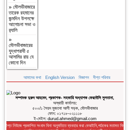
»
আন্তর্জাতিক
»
মৌলভীবাজারে
আদিবাসী দিবস
তারেক রহমানের
২০২৬:
জন্মদিন উপলক্ষে
বাংলাদেশের
আলোচনা সভা ও
আদিবাসীদের
র‌্যালি
দূর্গম পথচলা
»
»
বগুড়া
মৌলভীবাজারের
আদমদীঘিতে
যুদ্ধাপরাধী ৫
মাদকবিরোধী
আসামির রায় যে
অভিযানে ৩ জন
কোনো দিন
গ্রেফতার,
ভ্রাম্যমাণ
আদালতে ১৫
আমাদের কথা
English Version
বিজ্ঞাপন
দীপ্ত পরিবার
দিনের কারাদণ্ড
»
‎তালামীযে
ইসলামিয়া
সম্পাদক দুরুদ আহমেদ, প্রকাশক- সহকারি অধ্যাপক ফেরদৌসি সুলতানা,
জগন্নাথপুর
অস্থায়ী কার্যালয়:
পশ্চিম উপজেলা
৫০০/১ সৈয়দ মুজতবা আলী সড়ক, মৌলভীবাজার
শাখার কাউন্সিল
ফোন: ০১৭১৮-০২১১১৮
সম্পন্ন।
ই-মেইল: durud.ahmed@gmail.com
দীপ্ত নিউজে প্রকাশিত সংবাদ বিনা অনুমতিতে ব্যবহার করা বেআইনি,পাঠকের মতামত বিভাগে
»
কমলগঞ্জে