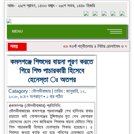
আজ- ২৬শে শ্রাবণ, ১৪৩৩ বঙ্গাব্দ - ২৬শে সফর, ১৪৪৮ হিজরি
MENU
সময়
«»
নওগাঁ পত্নীতলায় ৪ লিটার চোলাইমদ ও ৭০ ল
শিরোনাম:
কমলগঞ্জে শিশুদের বায়না পূরণ করতে
গিয়ে শিশু পাচারকারী হিসেবে
হেনেস্তা ঃ অতপর
Catagory :
মৌলভীবাজার
| তারিখ : জানুয়ারি, ১২,
২০১৮, ৬:৪৭ অপরাহ্ণ • ১ বার পঠিত
éকমলগঞ্জ (মৌলভীবাজার) প্রতিনিধি:
মৌলভীবাজারের কমলগঞ্জে প্রধানমন্ত্রী শেখ হাসিনার বাবার
চাচাতো ভাই গোপালগঞ্জের টুঙ্গিপাড়ার মৃত শেখ মোশারফ
হোসেনের ছেলে শেখ জাকিরকে শিশুদের বায়না মেটাতে গিয়ে
শিশু পাচারকারী হিসাবে হেনাস্তার শিকার হয়েছেন। ৫
শিশুসহ জনতা কর্তৃক ধৃত হয়ে পুলিশের হেফাজতে এসে