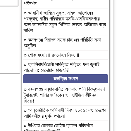
পরিদর্শন
»
আসামীরা জামিনে মুক্ত; মামলা আপোষের
প্রস্তাব; বাদীর পরিবারকে হুমকি-ধামকিকমলগঞ্জে
বহুল আলোচিত স্কুল শিক্ষিকা হত্যার অভিযোগপত্র
দাখিল
»
কমলগঞ্জে নিরাপদ সড়ক চাই এর পরিচিতি সভা
অনুষ্ঠিত
»
শোক সংবাদ॥ রসমোহন সিংহ ॥
»
ফ্যাসিবাদবিরোধী সমন্বিত শক্তির ফল জুলাই
আন্দোলন: রেদোয়ান মাজহারি
জনপ্রিয় সংবাদ
»
বগুড়া আদমদীঘিতে হিন্দু গৃহবধূকে শ্লীলতাহানির
চেষ্টার অভিযোগে গ্রেপ্তার-১
»
কমলগঞ্জে বন্যাকবলিত এলাকায় পানি বিশুদ্ধকরণ
»
দশ বছ‌রে গ্রামীণ‌ফো‌সের মাইজিপি অ্যাপ
ট্যাবলেট, পানির জারিকেন ও হাইজিন কীট বক্স
বিতরণ
»
বগুড়া আদমদীঘিতে বাসা বাড়ীতে দুঃসাহসিক চুরি
সংঘটিত
»
আন্তর্জাতিক আদিবাসী দিবস ২০২৬: বাংলাদেশের
আদিবাসীদের দূর্গম পথচলা
»
দুপচাঁচিয়া ট্রেনে কাটা পড়ে যুবকের মৃত্যু
»
উখিয়ায় রোববার রোহিঙ্গা ক্যাম্প পরিদর্শনে
»
চারপাশে সবকিছু আগের মতোই আছে, শুধু