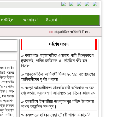
ইফস্টাইল
অন্যান্য
ই-সেবা
«»
আন্তর্জাতিক আদিবাসী দিবস ২০২৬: বাংলাদেশের আদিবা
সর্বশেষ সংবাদ
»
কমলগঞ্জে বন্যাকবলিত এলাকায় পানি বিশুদ্ধকরণ
ট্যাবলেট, পানির জারিকেন ও হাইজিন কীট বক্স
বিতরণ
য়দা হাবিবা
কমিটি গঠনের
»
আন্তর্জাতিক আদিবাসী দিবস ২০২৬: বাংলাদেশের
স্থিত ছিলেন
আদিবাসীদের দূর্গম পথচলা
 মোক্তাদির
ভ’র নব গঠিত
»
বগুড়া আদমদীঘিতে মাদকবিরোধী অভিযানে ৩ জন
স ইভা। সহ-
গ্রেফতার, ভ্রাম্যমাণ আদালতে ১৫ দিনের কারাদণ্ড
, সহ প্রচার
ও প্রকাশনা
»
‎তালামীযে ইসলামিয়া জগন্নাথপুর পশ্চিম উপজেলা
ক্তি বিষয়ক
শাখার কাউন্সিল সম্পন্ন।
তাজুল ইসলাম
»
কমলগঞ্জে হাবিবুন নেছা চৌধুরী গার্লস একাডেমি
জেল, সাফিন,