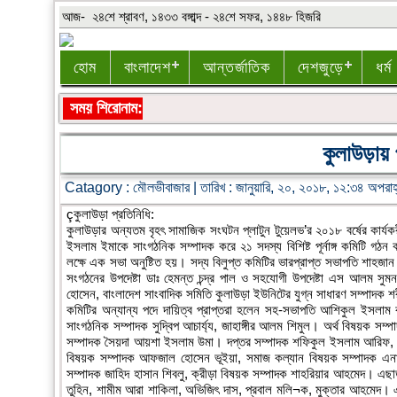
আজ- ২৪শে শ্রাবণ, ১৪৩৩ বঙ্গাব্দ - ২৪শে সফর, ১৪৪৮ হিজরি
হোম
বাংলাদেশ
আন্তর্জাতিক
দেশজুড়ে
ধর্ম
সময় শিরোনাম:
কুলাউড়ায় 
Catagory :
মৌলভীবাজার
| তারিখ : জানুয়ারি, ২০, ২০১৮, ১২:৩৪ অপরাহ
çকুলাউড়া প্রতিনিধি:
কুলাউড়ার অন্যতম বৃহৎ সামাজিক সংঘটন প্লাটুন টুয়েলভ’র ২০১৮ বর্ষের কার
ইসলাম ইমাকে সাংগঠনিক সম্পাদক করে ২১ সদস্য বিশিষ্ট পূর্নাঙ্গ কমিটি গঠন 
লক্ষে এক সভা অনুষ্টিত হয়। সদ্য বিলুপ্ত কমিটির ভারপ্রাপ্ত সভাপতি শাহজ
সংগঠনের উপদেষ্টা ডাঃ হেমন্ত চন্দ্র পাল ও সহযোগী উপদেষ্টা এস আলম সু
হোসেন, বাংলাদেশ সাংবাদিক সমিতি কুলাউড়া ইউনিটের যুগ্ন সাধারণ সম্পাদক শ
কমিটির অন্যান্য পদে দায়িত্ব প্রাপ্তরা হলেন সহ-সভাপতি আশিকুল ইসলাম
সাংগঠনিক সম্পাদক সুদ্বিপ আচার্য্য, জাহাঙ্গীর আলম শিমুল। অর্থ বিষয়ক স
সম্পাদক সৈয়দা আয়শা ইসলাম উমা। দপ্তর সম্পাদক শফিকুল ইসলাম আরিফ, সহ
বিষয়ক সম্পাদক আফজাল হোসেন ভূইয়া, সমাজ কল্যান বিষয়ক সম্পাদক এনায়েত
সম্পাদক জাহিদ হাসান শিবলু, ক্রীড়া বিষয়ক সম্পাদক শাহরিয়ার আহমেদ। এছাড়াও
তুহিন, শামীম আরা শাকিলা, অভিজিৎ দাস, প্রবাল মলি¬ক, মুক্তার আহমেদ। এছ