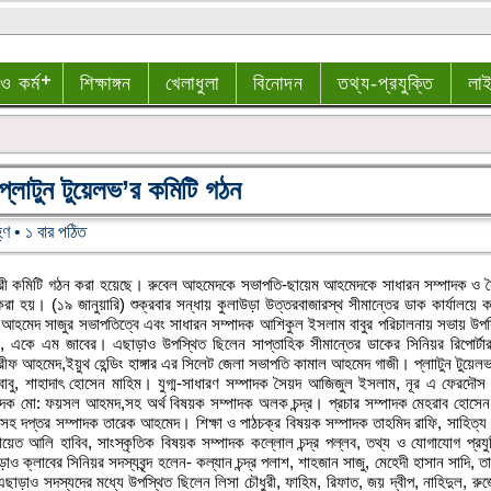
 ও কর্ম
শিক্ষাঙ্গন
খেলাধুলা
বিনোদন
তথ্য-প্রযুক্তি
লা
প্লাটুন টুয়েলভ’র কমিটি গঠন
্ণ • ১ বার পঠিত
্যকরী কমিটি গঠন করা হয়েছে। রুবেল আহমেদকে সভাপতি-ছায়েম আহমেদকে সাধারন সম্পাদক ও সৈ
করা হয়। (১৯ জানুয়ারি) শুক্রবার সন্ধায় কুলাউড়া উত্তরবাজারস্থ সীমান্তের ডাক কার্যালয়ে 
ান আহমেদ সাজুর সভাপতিত্বে এবং সাধারন সম্পাদক আশিকুল ইসলাম বাবুর পরিচালনায় সভায় উপ
মন, একে এম জাবের। এছাড়াও উপস্থিত ছিলেন সাপ্তাহিক সীমান্তের ডাকের সিনিয়র রিপোর্টার
রীফ আহমেদ,ইয়ুথ হেন্ডিং হাঙ্গার এর সিলেট জেলা সভাপতি কামাল আহমেদ গাজী। প্লাাটুন টুয়েল
 বাবু, শাহাদাৎ হোসেন মাহিম। যুগ্ম-সাধারণ সম্পাদক সৈয়দ আজিজুল ইসলাম, নূর এ ফেরদৌ
ম্পাদক মো: ফয়সল আহমদ,সহ অর্থ বিষয়ক সম্পাদক অলক চন্দ্র। প্রচার সম্পাদক মেহরাব হোসেন
 দপ্তর সম্পাদক তারেক আহমেদ। শিক্ষা ও পাঠচক্র বিষয়ক সম্পাদক তাহমিদ রাফি, সাহিত্য 
 আলি হাবিব, সাংস্কৃতিক বিষয়ক সম্পাদক কল্লোল চন্দ্র পল্লব, তথ্য ও যোগাযোগ প্রযু
 ক্লাবের সিনিয়র সদস্যবৃন্দ হলেন- কল্যান চন্দ্র পলাশ, শাহজান সাজু, মেহেদী হাসান সাদি, 
াড়াও সদস্যদের মধ্যে উপস্থিত ছিলেন লিসা চৌধুরী, ফাহিম, রিফাত, জয় দ্বীপ, নাহিদুল, রু