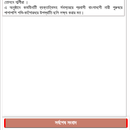
তোলনে শল্পিীরা ।
এ অনুষ্ঠানে কমউিনটিি ব্যক্তত্বিসহ র্সবস্তররে প্রবাসী বাংলাদশেী নারী পুরুষরে
পাশাপাশি শশিু-কশিোরদরে উপস্থতিি ছলি লক্ষ্য করার মত।
সর্বশেষ সংবাদ