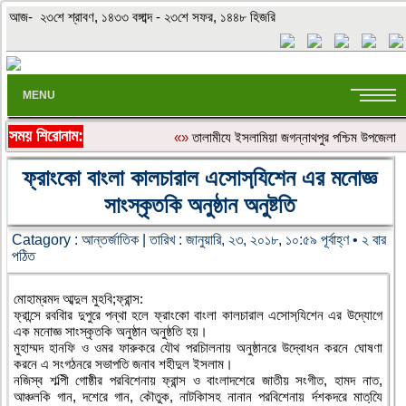
আজ- ২৩শে শ্রাবণ, ১৪৩৩ বঙ্গাব্দ - ২৩শে সফর, ১৪৪৮ হিজরি
MENU
সময় শিরোনাম:
«»
‎তালামীযে ইসলামিয়া জগন্নাথপুর পশ্চিম উপজেলা শ
ফ্রাংকো বাংলা কালচারাল এসোসযি়শেন এর মনোজ্ঞ
সাংস্কৃতকি অনুষ্ঠান অনুষ্টতি
Catagory :
আন্তর্জাতিক
| তারিখ : জানুয়ারি, ২৩, ২০১৮, ১০:৫৯ পূর্বাহ্ণ • ২ বার
পঠিত
মােহাম্রমদ আব্দুল মুহবি;ফ্রান্স:
ফ্রান্সে রববিার দুপুরে পন্থা হলে ফ্রাংকো বাংলা কালচারাল এসোসযি়শেন এর উদ্যোগে
এক মনোজ্ঞ সাংস্কৃতকি অনুষ্ঠান অনুষ্ঠতি হয়।
মুহাম্মদ হানফি ও ওমর ফারুকরে যৌথ পরচিালনায় অনুষ্ঠানরে উদ্বোধন করনে ঘোষণা
করনে এ সংগঠনরে সভাপতি জনাব শহীদুল ইসলাম।
নজিস্ব শল্পিী গোষ্ঠীর পরবিশেনায় ফ্রান্স ও বাংলাদশেরে জাতীয় সংগীত, হামদ নাত,
আঞ্চলকি গান, দশেরে গান, কৌতুক, নাটকিাসহ নানান পরবিশেনায় র্দশকদরে মাতযি়ে