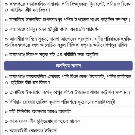
»
কমলগঞ্জে বন্যাকবলিত এলাকায় পানি বিশুদ্ধকরণ ট্যাবলেট, পানির জারিকেন
ও হাইজিন কীট বক্স বিতরণ
»
‎তালামীযে ইসলামিয়া জগন্নাথপুর পশ্চিম উপজেলা শাখার কাউন্সিল সম্পন্ন।
»
কমলগঞ্জে হাবিবুন নেছা চৌধুরী গার্লস একাডেমি পরিদর্শন
»
আসামীরা জামিনে মুক্ত; মামলা আপোষের প্রস্তাব; বাদীর পরিবারকে হুমকি-
ধামকিকমলগঞ্জে বহুল আলোচিত স্কুল শিক্ষিকা হত্যার অভিযোগপত্র দাখিল
»
কমলগঞ্জে নিরাপদ সড়ক চাই এর পরিচিতি সভা অনুষ্ঠিত
»
শোক সংবাদ॥ রসমোহন সিংহ ॥
জনপ্রিয় সংবাদ
»
ফ্যাসিবাদবিরোধী সমন্বিত শক্তির ফল জুলাই আন্দোলন: রেদোয়ান মাজহারি
»
কমলগঞ্জে বন্যাকবলিত এলাকায় পানি বিশুদ্ধকরণ ট্যাবলেট, পানির জারিকেন
ও হাইজিন কীট বক্স বিতরণ
»
বগুড়া আদমদীঘিতে হিন্দু গৃহবধূকে শ্লীলতাহানির চেষ্টার অভিযোগে
গ্রেপ্তার-১
»
‎তালামীযে ইসলামিয়া জগন্নাথপুর পশ্চিম উপজেলা শাখার কাউন্সিল সম্পন্ন।
»
দশ বছ‌রে গ্রামীণ‌ফো‌সের মাইজিপি অ্যাপ
»
উখিয়ায় রোববার রোহিঙ্গা ক্যাম্প পরিদর্শনে সুইডেনের পররাষ্ট্রমন্ত্রী
»
বগুড়া আদমদীঘিতে বাসা বাড়ীতে দুঃসাহসিক চুরি সংঘটিত
»
বারী সিদ্দিকীর অবস্থার আরও অবনতি
»
দুপচাঁচিয়া ট্রেনে কাটা পড়ে যুবকের মৃত্যু
»
শোক সংবাদ বীর মুক্তিযোদ্ধা আব্দুল মালেক
»
চারপাশে সবকিছু আগের মতোই আছে, শুধু তোমরাই নেই”—উলুয়াইল
»
মৃত্যুবাষির্কী মোহাম্মদ ইলিয়াছ
মাদ্রাসায় আলিম পরীক্ষার্থী ২০২৬ এর অশ্রুসিক্ত বিদায়।