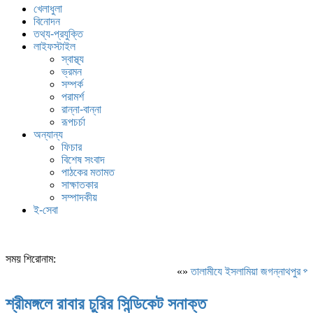
খেলাধুলা
বিনোদন
তথ্য-প্রযুক্তি
লাইফস্টাইল
স্বাস্থ্য
ভ্রমন
সম্পর্ক
পরামর্শ
রান্না-বান্না
রূপচর্চা
অন্যান্য
ফিচার
বিশেষ সংবাদ
পাঠকের মতামত
সাক্ষাতকার
সম্পাদকীয়
ই-সেবা
সময় শিরোনাম:
«»
‎তালামীযে ইসলামিয়া জগন্নাথপুর পশ্চ
শ্রীমঙ্গলে রাবার চুরির সিন্ডিকেট সনাক্ত