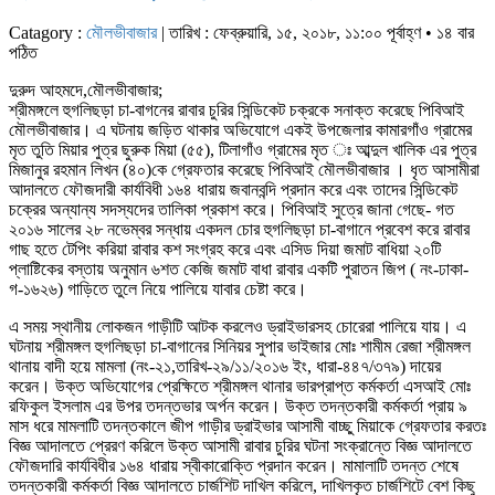
Catagory :
মৌলভীবাজার
| তারিখ : ফেব্রুয়ারি, ১৫, ২০১৮, ১১:০০ পূর্বাহ্ণ • ১৪ বার
পঠিত
দুরুদ আহমদে,মৌলভীবাজার;
শ্রীমঙ্গলে হুগলিছড়া চা-বাগনের রাবার চুরির সিন্ডিকেট চক্রকে সনাক্ত করেছে পিবিআই
মৌলভীবাজার। এ ঘটনায় জড়িত থাকার অভিযোগে একই উপজেলার কামারগাঁও গ্রামের
মৃত তুতি মিয়ার পুত্র ছুরুক মিয়া (৫৫), টিলাগাঁও গ্রামের মৃত ঃ আব্দুল খালিক এর পুত্র
মিজানুর রহমান লিখন (৪০)কে গ্রেফতার করেছে পিবিআই মৌলভীবাজার । ধৃত আসামীরা
আদালতে ফৌজদারী কার্যবিধী ১৬৪ ধারায় জবানবন্দি প্রদান করে এবং তাদের সিন্ডিকেট
চক্রের অন্যান্য সদস্যদের তালিকা প্রকাশ করে। পিবিআই সুত্রে জানা গেছে- গত
২০১৬ সালের ২৮ নভেম্বর সন্ধায় একদল চোর হুগলিছড়া চা-বাগানে প্রবেশ করে রাবার
গাছ হতে টেপিং করিয়া রাবার কশ সংগ্রহ করে এবং এসিড দিয়া জমাট বাধিয়া ২০টি
প্লাষ্টিকের বস্তায় অনুমান ৬শত কেজি জমাট বাধা রাবার একটি পুরাতন জিপ ( নং-ঢাকা-
গ-১৬২৬) গাড়িতে তুলে নিয়ে পালিয়ে যাবার চেষ্টা করে।
এ সময় স্থানীয় লোকজন গাড়ীটি আটক করলেও ড্রাইভারসহ চোরেরা পালিয়ে যায়। এ
ঘটনায় শ্রীমঙ্গল হুগলিছড়া চা-বাগানের সিনিয়র সুপার ভাইজার মোঃ শামীম রেজা শ্রীমঙ্গল
থানায় বাদী হয়ে মামলা (নং-২১,তারিখ-২৯/১১/২০১৬ ইং, ধারা-৪৪৭/৩৭৯) দায়ের
করেন। উক্ত অভিযোগের প্রেক্ষিতে শ্রীমঙ্গল থানার ভারপ্রাপ্ত কর্মকর্তা এসআই মোঃ
রফিকুল ইসলাম এর উপর তদন্তভার অর্পন করেন। উক্ত তদন্তকারী কর্মকর্তা প্রায় ৯
মাস ধরে মামলাটি তদন্তকালে জীপ গাড়ীর ড্রাইভার আসামী বাচ্ছু মিয়াকে গ্রেফতার করতঃ
বিজ্ঞ আদালতে প্রেরণ করিলে উক্ত আসামী রাবার চুরির ঘটনা সংক্রান্তে বিজ্ঞ আদালতে
ফৌজদারি কার্যবিধীর ১৬৪ ধারায় স্বীকারোক্তি প্রদান করেন। মামালাটি তদন্ত শেষে
তদন্তকারী কর্মকর্তা বিজ্ঞ আদালতে চার্জশিট দাখিল করিলে, দাখিলকৃত চার্জশিটে বেশ কিছু