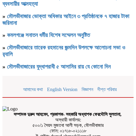
ব্যবসায়ীর আত্মহত্যা
»
মৌলভীবাজার ভোক্তা অধিকার আইনে ৩ প্রতিষ্ঠানকে ৭ হাজার টাকা
জরিমানা
»
কমলগঞ্জে সনাতন ধর্মীয় বিশেষ সম্মেলন অনুষ্টিত
»
মৌলভীবাজারে তারেক রহমানের জন্মদিন উপলক্ষে আলোচনা সভা ও
র‌্যালি
»
মৌলভীবাজারের যুদ্ধাপরাধী ৫ আসামির রায় যে কোনো দিন
আমাদের কথা
English Version
বিজ্ঞাপন
দীপ্ত পরিবার
সম্পাদক দুরুদ আহমেদ, প্রকাশক- সহকারি অধ্যাপক ফেরদৌসি সুলতানা,
অস্থায়ী কার্যালয়:
৫০০/১ সৈয়দ মুজতবা আলী সড়ক, মৌলভীবাজার
ফোন: ০১৭১৮-০২১১১৮