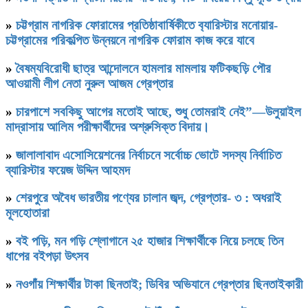
»
চট্টগ্রাম নাগরিক ফোরামের প্রতিষ্ঠাবার্ষিকীতে ব‍্যারিস্টার মনোয়ার-
চট্টগ্রামের পরিকল্পিত উন্নয়নে নাগরিক ফোরাম কাজ করে যাবে
»
বৈষম্যবিরোধী ছাত্র আন্দোলনে হামলার মামলায় ফটিকছড়ি পৌর
আওয়ামী লীগ নেতা নুরুল আজম গ্রেপ্তার
»
চারপাশে সবকিছু আগের মতোই আছে, শুধু তোমরাই নেই”—উলুয়াইল
মাদ্রাসায় আলিম পরীক্ষার্থীদের অশ্রুসিক্ত বিদায়।
»
জালালাবাদ এসোসিয়েশনের নির্বাচনে সর্বোচ্চ ভোটে সদস্য নির্বাচিত
ব্যারিস্টার ফয়েজ উদ্দিন আহমদ
»
শেরপুরে অবৈধ ভারতীয় পণ্যের চালান জব্দ, গ্রেপ্তার- ৩ : অধরাই
মূলহোতারা
»
বই পড়ি, মন গড়ি শ্লোগানে ২৫ হাজার শিক্ষার্থীকে নিয়ে চলছে তিন
ধাপের বইপড়া উৎসব
»
নওগাঁয় শিক্ষার্থীর টাকা ছিনতাই; ডিবির অভিযানে গ্রেপ্তার ছিনতাইকারী