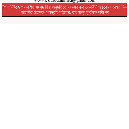
ই-মেইল: durud.ahmed@gmail.com
দীপ্ত নিউজে প্রকাশিত সংবাদ বিনা অনুমতিতে ব্যবহার করা বেআইনি,পাঠকের মতামত বিভা
প্রচারিত মতামত একান্তই পাঠকের, তার জন্য কৃর্তপক্ষ দায়ী নয়।