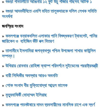
»
বগুড়া গাবতলীতে আঙিনায় ১২ ফুট উঁচু গাঁজার গাছসহ আটক ১
»
বগুড়া আদমদীঘিতে এমপি মহিত তালুকদারকে দলিল লেখক সমিতি
সংবর্ধনা
জনপ্রিয় সংবাদ
»
কমলগঞ্জে বন্যাকবলিত এলাকায় পানি বিশুদ্ধকরণ ট্যাবলেট, পানির
জারিকেন ও হাইজিন কীট বক্স বিতরণ
»
‎তালামীযে ইসলামিয়া জগন্নাথপুর পশ্চিম উপজেলা শাখার কাউন্সিল
সম্পন্ন।
»
উখিয়ায় রোববার রোহিঙ্গা ক্যাম্প পরিদর্শনে সুইডেনের পররাষ্ট্রমন্ত্রী
»
বারী সিদ্দিকীর অবস্থার আরও অবনতি
»
শোক সংবাদ বীর মুক্তিযোদ্ধা আব্দুল মালেক
»
মৃত্যুবাষির্কী মোহাম্মদ ইলিয়াছ
»
কমলগঞ্জে পতনঊষারে দাদন ব্যবসায়ীদের মানসিক চাপে এক স্বর্ণ