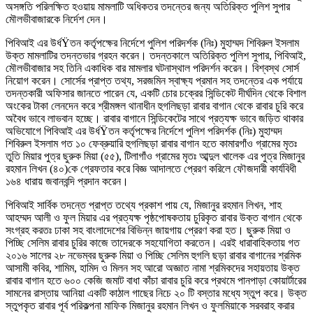
অসঙ্গতি পরিলক্ষিত হওয়ায় মামলাটি অধিকতর তদন্তের জন্য অতিরিক্ত পুলিশ সুপার
মৌলভীবাজারকে নির্দেশ দেন।
পিবিআই এর উর্ধŸতন কর্তৃপক্ষের নির্দেশে পুলিশ পরিদর্শক (নিঃ) মুহাম্মদ শিবিরুল ইসলাম
উক্ত মামলাটির তদন্তভার গ্রহন করেন। তদন্তকালে অতিরিক্ত পুলিশ সুপার, পিবিআই,
মৌলভীবাজার সহ তিনি একাধিক বার মামলার ঘটনাস্থাল পরিদর্শন করেন। বিশ্বস্থ সোর্স
নিয়োগ করেন। সোর্সের প্রাপ্ত তথ্য, সরজমিন স্বাক্ষ্য প্রমান সহ তদন্তের এক পর্যায়ে
তদন্তকারী অফিসার জানতে পারেন যে, একটি চোর চক্রের সিন্ডিকেট দীর্ঘদিন থেকে বিশাল
অংকের টাকা লেনদেন করে শ্রীমঙ্গল থানাধীন হুগলিছড়া রাবার বাগান থেকে রাবার চুরি করে
অবৈধ ভাবে লাভবান হচ্ছে। রাবার বাগানে সিন্ডিকেটের সাথে প্রত্যক্ষ ভাবে জড়িত থাকার
অভিযোগে পিবিআই এর উর্ধŸতন কর্তৃপক্ষের নির্দেশে পুলিশ পরিদর্শক (নিঃ) মুহাম্মদ
শিবিরুল ইসলাম গত ১০ ফেব্রুয়ারি হুগলিছড়া রাবার বাগান হতে কামারগাঁও গ্রামের মৃতঃ
তুতি মিয়ার পুত্র ছুরুক মিয়া (৫৫), টিলাগাঁও গ্রামের মৃতঃ আব্দুল খালেক এর পুত্র মিজানুর
রহমান লিখন (৪০)কে গ্রেফতার করে বিজ্ঞ আদালতে প্রেরণ করিলে ফৌজদারী কার্যবিধী
১৬৪ ধারায় জবানবন্দি প্রদান করেন।
পিবিআই সার্বিক তদন্তে প্রাপ্ত তথ্যে প্রকাশ পায় যে, মিজানুর রহমান লিখন, শাহ
আহম্মদ আলী ও ফুল মিয়ার এর প্রত্যক্ষ পৃষ্ঠপোষকতায় চুরিকৃত রাবার উক্ত বাগান থেকে
সংগ্রহ করতঃ ঢাকা সহ বাংলাদেশের বিভিন্ন জায়গায় প্রেরণ করা হত। ছুরুক মিয়া ও
পিচ্ছি সেলিম রাবার চুরির কাজে তাদেরকে সহযোগিতা করতেন। এরই ধারাবাহিকতায় গত
২০১৬ সালের ২৮ নভেম্বর ছুরুক মিয়া ও পিচ্ছি সেলিম হুগলি ছড়া রাবার বাগানের শ্রমিক
আসামী কবির, শামিম, হামিদ ও মিলন সহ আরো অজ্ঞাত নামা শ্রমিকদের সহায়তায় উক্ত
রাবার বাগান হতে ৬০০ কেজি জমাট বাধা কাঁচা রাবার চুরি করে প্রথমে পানপাড়া কোয়ার্টারের
সামনের রাস্তায় আনিয়া একটি কাঠাল গাছের নিচে ২০ টি বস্তার মধ্যে স্তুপ করে। উক্ত
স্তুপকৃত রাবার পূর্ব পরিকল্পনা মাফিক মিজানুর রহমান লিখন ও ফুলমিয়াকে সরবরাহ করার