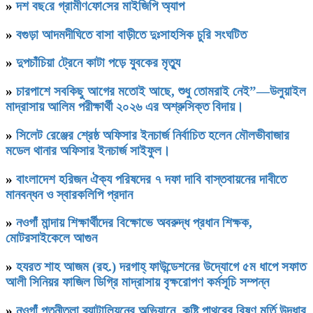
»
দশ বছ‌রে গ্রামীণ‌ফো‌সের মাইজিপি অ্যাপ
»
বগুড়া আদমদীঘিতে বাসা বাড়ীতে দুঃসাহসিক চুরি সংঘটিত
»
দুপচাঁচিয়া ট্রেনে কাটা পড়ে যুবকের মৃত্যু
»
চারপাশে সবকিছু আগের মতোই আছে, শুধু তোমরাই নেই”—উলুয়াইল
মাদ্রাসায় আলিম পরীক্ষার্থী ২০২৬ এর অশ্রুসিক্ত বিদায়।
»
সিলেট রেঞ্জের শ্রেষ্ঠ অফিসার ইনচার্জ নির্বাচিত হলেন মৌলভীবাজার
মডেল থানার অফিসার ইনচার্জ সাইফুল।
»
বাংলাদেশ হরিজন ঐক্য পরিষদের ৭ দফা দাবি বাস্তবায়নের দাবীতে
মানবন্ধন ও স্বারকলিপি প্রদান
»
নওগাঁ মান্দায় শিক্ষার্থীদের বিক্ষোভে অবরুদ্ধ প্রধান শিক্ষক,
মোটরসাইকেলে আগুন
»
হযরত শাহ আজম (রহ.) দরগাহ্ ফাউন্ডেশনের উদ্যোগে ৫ম ধাপে সফাত
আলী সিনিয়র ফাজিল ডিগ্রি মাদ্রাসায় বৃক্ষরোপণ কর্মসূচি সম্পন্ন
»
নওগাঁ পত্নীতলা ব্যাটালিয়নের অভিযানে, কষ্টি পাথরের বিষ্ণু মূর্তি উদ্ধার