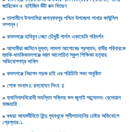
জারিকেন ও হাইজিন কীট বক্স বিতরণ
»
‎তালামীযে ইসলামিয়া জগন্নাথপুর পশ্চিম উপজেলা শাখার কাউন্সিল
সম্পন্ন।
»
কমলগঞ্জে হাবিবুন নেছা চৌধুরী গার্লস একাডেমি পরিদর্শন
»
আসামীরা জামিনে মুক্ত; মামলা আপোষের প্রস্তাব; বাদীর পরিবারকে
হুমকি-ধামকিকমলগঞ্জে বহুল আলোচিত স্কুল শিক্ষিকা হত্যার
অভিযোগপত্র দাখিল
»
কমলগঞ্জে নিরাপদ সড়ক চাই এর পরিচিতি সভা অনুষ্ঠিত
»
শোক সংবাদ॥ রসমোহন সিংহ ॥
»
ফ্যাসিবাদবিরোধী সমন্বিত শক্তির ফল জুলাই আন্দোলন: রেদোয়ান
মাজহারি
»
বগুড়া আদমদীঘিতে হিন্দু গৃহবধূকে শ্লীলতাহানির চেষ্টার অভিযোগে
গ্রেপ্তার-১