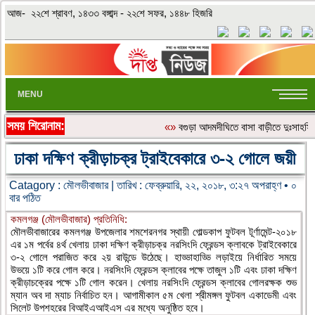
আজ- ২২শে শ্রাবণ, ১৪৩৩ বঙ্গাব্দ - ২২শে সফর, ১৪৪৮ হিজরি
MENU
সময় শিরোনাম:
«»
বগুড়া আদমদীঘিতে বাসা বাড়ীতে দুঃসাহসিক
ঢাকা দক্ষিণ ক্রীড়াচক্র ট্রাইবেকারে ৩-২ গোলে জয়ী
Catagory :
মৌলভীবাজার
| তারিখ : ফেব্রুয়ারি, ২২, ২০১৮, ৩:২৭ অপরাহ্ণ • ০
বার পঠিত
কমলগঞ্জ (মৌলভীবাজার) প্রতিনিধি:
মৌলভীবাজারের কমলগঞ্জ উপজেলার শমশেরনগর স্থায়ী গোল্ডকাপ ফুটবল টূর্ণামেন্ট-২০১৮
এর ১ম পর্বের ৪র্থ খেলায় ঢাকা দক্ষিণ ক্রীড়াচক্র নরসিংদি ফ্রেন্ডস ক্লাবকে ট্রাইবেকারে
৩-২ গোলে পরাজিত করে ২য় রাউন্ডে উঠেছে। হাড্ডাহাড্ডি লড়াইয়ে নির্ধারিত সময়ে
উভয়ে ১টি করে গোল করে। নরসিংদি ফ্রেন্ডস ক্লাবের পক্ষে তাজুল ১টি এবং ঢাকা দক্ষিণ
ক্রীড়াচক্রের পক্ষে ১টি গোল করেন। খেলায় নরসিংদি ফ্রেন্ডস ক্লাবের গোলরক্ষক শুভ
ম্যান অব দা ম্যাচ নির্বাচিত হন। আগামীকাল ৫ম খেলা শ্রীমঙ্গল ফুটবল একাডেমী এবং
সিলেট উপশহরের বিআইএআইএস এর মধ্যে অনুষ্ঠিত হবে।