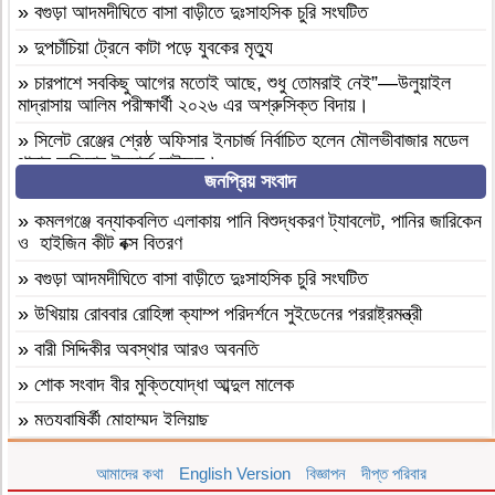
»
বগুড়া আদমদীঘিতে বাসা বাড়ীতে দুঃসাহসিক চুরি সংঘটিত
»
দুপচাঁচিয়া ট্রেনে কাটা পড়ে যুবকের মৃত্যু
»
চারপাশে সবকিছু আগের মতোই আছে, শুধু তোমরাই নেই”—উলুয়াইল
মাদ্রাসায় আলিম পরীক্ষার্থী ২০২৬ এর অশ্রুসিক্ত বিদায়।
»
সিলেট রেঞ্জের শ্রেষ্ঠ অফিসার ইনচার্জ নির্বাচিত হলেন মৌলভীবাজার মডেল
থানার অফিসার ইনচার্জ সাইফুল।
জনপ্রিয় সংবাদ
»
বাংলাদেশ হরিজন ঐক্য পরিষদের ৭ দফা দাবি বাস্তবায়নের দাবীতে
মানবন্ধন ও স্বারকলিপি প্রদান
»
কমলগঞ্জে বন্যাকবলিত এলাকায় পানি বিশুদ্ধকরণ ট্যাবলেট, পানির জারিকেন
ও হাইজিন কীট বক্স বিতরণ
»
নওগাঁ মান্দায় শিক্ষার্থীদের বিক্ষোভে অবরুদ্ধ প্রধান শিক্ষক, মোটরসাইকেলে
আগুন
»
বগুড়া আদমদীঘিতে বাসা বাড়ীতে দুঃসাহসিক চুরি সংঘটিত
»
হযরত শাহ আজম (রহ.) দরগাহ্ ফাউন্ডেশনের উদ্যোগে ৫ম ধাপে সফাত
»
উখিয়ায় রোববার রোহিঙ্গা ক্যাম্প পরিদর্শনে সুইডেনের পররাষ্ট্রমন্ত্রী
আলী সিনিয়র ফাজিল ডিগ্রি মাদ্রাসায় বৃক্ষরোপণ কর্মসূচি সম্পন্ন
»
বারী সিদ্দিকীর অবস্থার আরও অবনতি
»
নওগাঁ পত্নীতলা ব্যাটালিয়নের অভিযানে, কষ্টি পাথরের বিষ্ণু মূর্তি উদ্ধার
»
শোক সংবাদ বীর মুক্তিযোদ্ধা আব্দুল মালেক
»
চট্টগ্রাম নাগরিক ফোরামের প্রতিষ্ঠাবার্ষিকীতে ব‍্যারিস্টার মনোয়ার-চট্টগ্রামের
»
মৃত্যুবাষির্কী মোহাম্মদ ইলিয়াছ
পরিকল্পিত উন্নয়নে নাগরিক ফোরাম কাজ করে যাবে
»
কমলগঞ্জে পতনঊষারে দাদন ব্যবসায়ীদের মানসিক চাপে এক স্বর্ণ ব্যবসায়ীর
»
বৈষম্যবিরোধী ছাত্র আন্দোলনে হামলার মামলায় ফটিকছড়ি পৌর আওয়ামী
আমাদের কথা
English Version
বিজ্ঞাপন
দীপ্ত পরিবার
আত্মহত্যা
লীগ নেতা নুরুল আজম গ্রেপ্তার