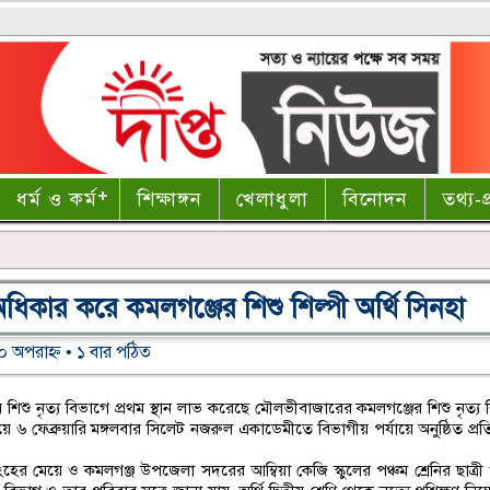
ধর্ম ও কর্ম
শিক্ষাঙ্গন
খেলাধুলা
বিনোদন
তথ্য-প্
 অধিকার করে কমলগঞ্জের শিশু শিল্পী অর্থি সিনহা
২০ অপরাহ্ণ • ১ বার পঠিত
শিশু নৃত্য বিভাগে প্রথম স্থান লাভ করেছে মৌলভীবাজারের কমলগঞ্জের শিশু নৃত্য শি
ত হয়ে ৬ ফেব্রুয়ারি মঙ্গলবার সিলেট নজরুল একাডেমীতে বিভাগীয় পর্যায়ে অনুষ্ঠিত প্
হের মেয়ে ও কমলগঞ্জ উপজেলা সদরের আম্বিয়া কেজি স্কুলের পঞ্চম শ্রেনির ছাত্রী 