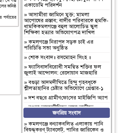
্ছে। সে গত
একাডেমি পরিদর্শন
লের কনিষ্ঠ
»
আসামীরা জামিনে মুক্ত; মামলা
য় পর্যায়ের
আপোষের প্রস্তাব; বাদীর পরিবারকে হুমকি-
ধামকিকমলগঞ্জে বহুল আলোচিত স্কুল
শিক্ষিকা হত্যার অভিযোগপত্র দাখিল
»
কমলগঞ্জে নিরাপদ সড়ক চাই এর
পরিচিতি সভা অনুষ্ঠিত
»
শোক সংবাদ॥ রসমোহন সিংহ ॥
»
ফ্যাসিবাদবিরোধী সমন্বিত শক্তির ফল
জুলাই আন্দোলন: রেদোয়ান মাজহারি
»
বগুড়া আদমদীঘিতে হিন্দু গৃহবধূকে
শ্লীলতাহানির চেষ্টার অভিযোগে গ্রেপ্তার-১
»
দশ বছ‌রে গ্রামীণ‌ফো‌সের মাইজিপি অ্যাপ
»
বগুড়া আদমদীঘিতে বাসা বাড়ীতে
জনপ্রিয় সংবাদ
দুঃসাহসিক চুরি সংঘটিত
»
দুপচাঁচিয়া ট্রেনে কাটা পড়ে যুবকের মৃত্যু
»
কমলগঞ্জে বন্যাকবলিত এলাকায় পানি
বিশুদ্ধকরণ ট্যাবলেট, পানির জারিকেন ও
»
চারপাশে সবকিছু আগের মতোই আছে,