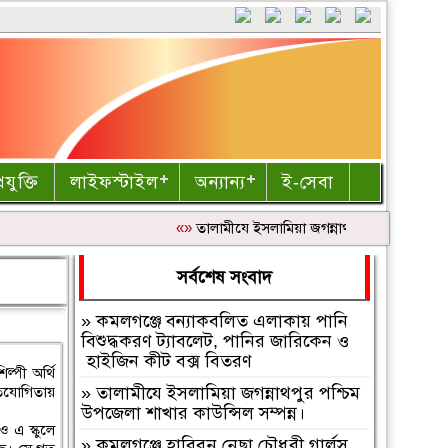
রযুক্তি
লাইফস্টাইল
অন্যান্য
ই-সেবা
«»
‎তালামীযে ইসলামিয়া জগন্নাথপুর পশ্চিম উপজেলা 
সর্বশেষ সংবাদ
»
কমলগঞ্জে বন্যাকবলিত এলাকায় পানি
বিশুদ্ধকরণ ট্যাবলেট, পানির জারিকেন ও
হাইজিন কীট বক্স বিতরণ
ল্পী অর্থি
রতিযোগিতায়
»
‎তালামীযে ইসলামিয়া জগন্নাথপুর পশ্চিম
উপজেলা শাখার কাউন্সিল সম্পন্ন।
ও এ স্কুলে
»
কমলগঞ্জে হাবিবুন নেছা চৌধুরী গার্লস