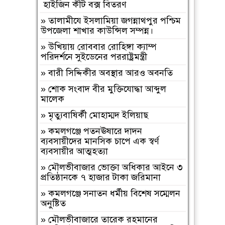
হাইজিন কীট বক্স বিতরণ
শুধু তোমরাই নেই”—উলুয়াইল মাদ্রাসায়
আলিম পরীক্ষার্থী ২০২৬ এর অশ্রুসিক্ত
»
‎তালামীযে ইসলামিয়া জগন্নাথপুর পশ্চিম
বিদায়।
উপজেলা শাখার কাউন্সিল সম্পন্ন।
»
সিলেট রেঞ্জের শ্রেষ্ঠ অফিসার ইনচার্জ
»
উখিয়ায় রোববার রোহিঙ্গা ক্যাম্প
নির্বাচিত হলেন মৌলভীবাজার মডেল
পরিদর্শনে সুইডেনের পররাষ্ট্রমন্ত্রী
থানার অফিসার ইনচার্জ সাইফুল।
»
বারী সিদ্দিকীর অবস্থার আরও অবনতি
»
বাংলাদেশ হরিজন ঐক্য পরিষদের ৭
»
শোক সংবাদ বীর মুক্তিযোদ্ধা আব্দুল
দফা দাবি বাস্তবায়নের দাবীতে মানবন্ধন ও
মালেক
স্বারকলিপি প্রদান
»
মৃত্যুবাষির্কী মোহাম্মদ ইলিয়াছ
»
নওগাঁ মান্দায় শিক্ষার্থীদের বিক্ষোভে
অবরুদ্ধ প্রধান শিক্ষক, মোটরসাইকেলে
»
কমলগঞ্জে পতনঊষারে দাদন
আগুন
ব্যবসায়ীদের মানসিক চাপে এক স্বর্ণ
ব্যবসায়ীর আত্মহত্যা
»
হযরত শাহ আজম (রহ.) দরগাহ্
ফাউন্ডেশনের উদ্যোগে ৫ম ধাপে সফাত
»
মৌলভীবাজার ভোক্তা অধিকার আইনে ৩
আলী সিনিয়র ফাজিল ডিগ্রি মাদ্রাসায়
প্রতিষ্ঠানকে ৭ হাজার টাকা জরিমানা
বৃক্ষরোপণ কর্মসূচি সম্পন্ন
»
কমলগঞ্জে সনাতন ধর্মীয় বিশেষ সম্মেলন
»
নওগাঁ পত্নীতলা ব্যাটালিয়নের অভিযানে,
অনুষ্টিত
কষ্টি পাথরের বিষ্ণু মূর্তি উদ্ধার
»
মৌলভীবাজারে তারেক রহমানের