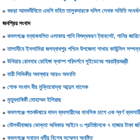
»
বগুড়া আদমদীঘিতে এমপি মহিত তালুকদারকে দলিল লেখক সমিতি 
জনপ্রিয় সংবাদ
»
কমলগঞ্জে বন্যাকবলিত এলাকায় পানি বিশুদ্ধকরণ ট্যাবলেট, পানির জার
»
‎তালামীযে ইসলামিয়া জগন্নাথপুর পশ্চিম উপজেলা শাখার কাউন্সিল সম্পন্
»
উখিয়ায় রোববার রোহিঙ্গা ক্যাম্প পরিদর্শনে সুইডেনের পররাষ্ট্রমন্ত্রী
»
বারী সিদ্দিকীর অবস্থার আরও অবনতি
»
শোক সংবাদ বীর মুক্তিযোদ্ধা আব্দুল মালেক
»
মৃত্যুবাষির্কী মোহাম্মদ ইলিয়াছ
»
কমলগঞ্জে পতনঊষারে দাদন ব্যবসায়ীদের মানসিক চাপে এক স্বর্ণ ব্যবসায়ী
»
মৌলভীবাজার ভোক্তা অধিকার আইনে ৩ প্রতিষ্ঠানকে ৭ হাজার টাকা জর
»
কমলগঞ্জে সনাতন ধর্মীয় বিশেষ সম্মেলন অনুষ্টিত