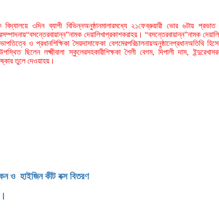
মিক বিদ্যালয়ে ৩দিন ব্যাপী বিভিন্নঅনুষ্ঠানমালারমধ্যে ২১ফেব্রুয়ারী ভোর ৬টায় প্রভ
রসম্পাদনায়“বসন্তেরবায়ান্ন”নামক দেয়ালিখাপ্রকাশকরাহয়। “বসন্তেরবায়ান্ন”নামক দেয়ালিখ
পতিত্বে ও প্রধানশিক্ষিকা সৈয়দাসাফেকা বেগমেরপরিচালনায়অনুষ্ঠানেপ্রধানঅতিথি হিসেবে
িত ছিলেন লক্ষ্মীবালা স্কুলেরসহকারীশিক্ষকা শৈলী বেগম, দিপালী দাস, ইন্দুরেখাসরক
রুষ্কার তুলে দেওয়াহয়।
িকেন ও হাইজিন কীট বক্স বিতরণ
ন।