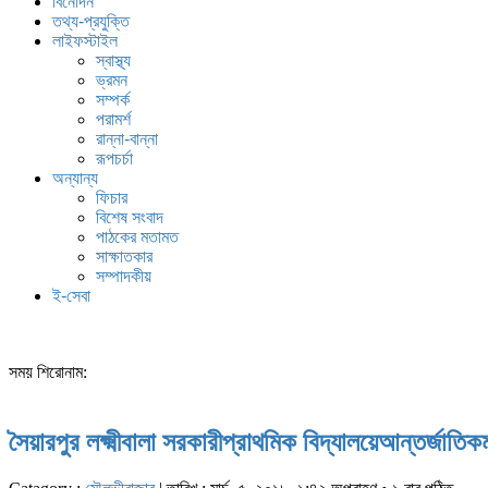
বিনোদন
তথ্য-প্রযুক্তি
লাইফস্টাইল
স্বাস্থ্য
ভ্রমন
সম্পর্ক
পরামর্শ
রান্না-বান্না
রূপচর্চা
অন্যান্য
ফিচার
বিশেষ সংবাদ
পাঠকের মতামত
সাক্ষাতকার
সম্পাদকীয়
ই-সেবা
সময় শিরোনাম:
সৈয়ারপুর লক্ষ্মীবালা সরকারীপ্রাথমিক বিদ্যালয়েআন্তর্জাত