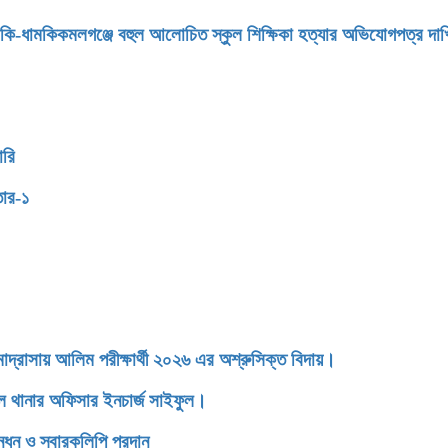
মকি-ধামকিকমলগঞ্জে বহুল আলোচিত স্কুল শিক্ষিকা হত্যার অভিযোগপত্র দা
ারি
তার-১
াসায় আলিম পরীক্ষার্থী ২০২৬ এর অশ্রুসিক্ত বিদায়।
ডেল থানার অফিসার ইনচার্জ সাইফুল।
্ধন ও স্বারকলিপি প্রদান