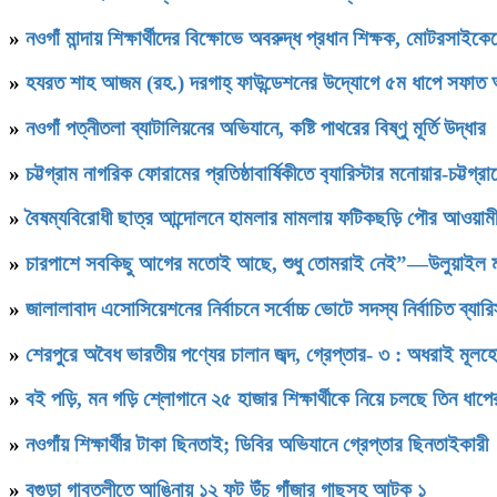
»
নওগাঁ মান্দায় শিক্ষার্থীদের বিক্ষোভে অবরুদ্ধ প্রধান শিক্ষক, মোটরসাইক
»
হযরত শাহ আজম (রহ.) দরগাহ্ ফাউন্ডেশনের উদ্যোগে ৫ম ধাপে সফাত আলী স
»
নওগাঁ পত্নীতলা ব্যাটালিয়নের অভিযানে, কষ্টি পাথরের বিষ্ণু মূর্তি উদ্ধার
»
চট্টগ্রাম নাগরিক ফোরামের প্রতিষ্ঠাবার্ষিকীতে ব‍্যারিস্টার মনোয়ার-চট্
»
বৈষম্যবিরোধী ছাত্র আন্দোলনে হামলার মামলায় ফটিকছড়ি পৌর আওয়ামী
»
চারপাশে সবকিছু আগের মতোই আছে, শুধু তোমরাই নেই”—উলুয়াইল মাদ্রা
»
জালালাবাদ এসোসিয়েশনের নির্বাচনে সর্বোচ্চ ভোটে সদস্য নির্বাচিত ব্যা
»
শেরপুরে অবৈধ ভারতীয় পণ্যের চালান জব্দ, গ্রেপ্তার- ৩ : অধরাই মূলহ
»
বই পড়ি, মন গড়ি শ্লোগানে ২৫ হাজার শিক্ষার্থীকে নিয়ে চলছে তিন ধাপ
»
নওগাঁয় শিক্ষার্থীর টাকা ছিনতাই; ডিবির অভিযানে গ্রেপ্তার ছিনতাইকারী
»
বগুড়া গাবতলীতে আঙিনায় ১২ ফুট উঁচু গাঁজার গাছসহ আটক ১