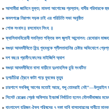
»
আসামীরা জামিনে মুক্ত; মামলা আপোষের প্রস্তাব; বাদীর পরিবারকে হু
»
কমলগঞ্জে নিরাপদ সড়ক চাই এর পরিচিতি সভা অনুষ্ঠিত
»
শোক সংবাদ॥ রসমোহন সিংহ ॥
»
ফ্যাসিবাদবিরোধী সমন্বিত শক্তির ফল জুলাই আন্দোলন: রেদোয়ান মাজহ
»
বগুড়া আদমদীঘিতে হিন্দু গৃহবধূকে শ্লীলতাহানির চেষ্টার অভিযোগে গ্রেপ্
»
দশ বছ‌রে গ্রামীণ‌ফো‌সের মাইজিপি অ্যাপ
»
বগুড়া আদমদীঘিতে বাসা বাড়ীতে দুঃসাহসিক চুরি সংঘটিত
»
দুপচাঁচিয়া ট্রেনে কাটা পড়ে যুবকের মৃত্যু
»
চারপাশে সবকিছু আগের মতোই আছে, শুধু তোমরাই নেই”—উলুয়াইল মাদ্র
»
সিলেট রেঞ্জের শ্রেষ্ঠ অফিসার ইনচার্জ নির্বাচিত হলেন মৌলভীবাজার ম
»
বাংলাদেশ হরিজন ঐক্য পরিষদের ৭ দফা দাবি বাস্তবায়নের দাবীতে মানবন