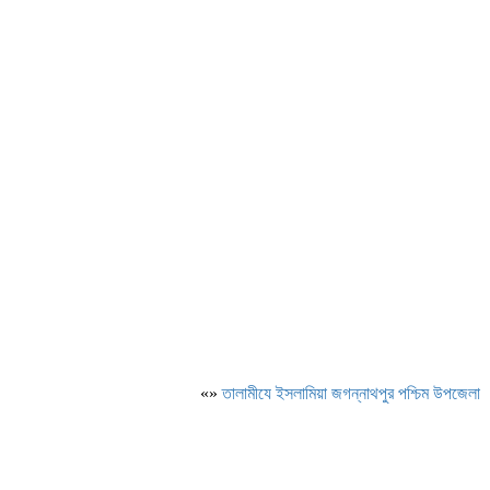
«»
‎তালামীযে ইসলামিয়া জগন্নাথপুর পশ্চিম উপজেলা শাখ