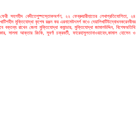
াত ফেরী সহশহীদ বেদীতেপুষ্পস্তোকঅর্পণ, ২২ ফেব্রুয়ারীহাতের লেখাপ্রতিযোগিতা, ২৪
াটিশহীদ মুক্তিযোদ্ধা কৃপেষ রঞ্জন কর এরনামেউৎসর্গ কওে দেয়ালিখাটিউদ্বোধনকরেনবীবর
 বক্তব্য রাখেন জেলা মুক্তিযোদ্ধা কমান্ডার, মুক্তিযোদ্ধা জামালউদ্দিন, বিশেষঅতিথি
ার, সালমা আক্তার রিংকি, সুবর্ণা চক্রবর্তী, ফারেহাসুলতানাওয়াহেদ,কামাল হোসেন ও