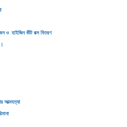
সংবর্ধনা
িকেন ও হাইজিন কীট বক্স বিতরণ
ন।
র আত্মহত্যা
িমানা