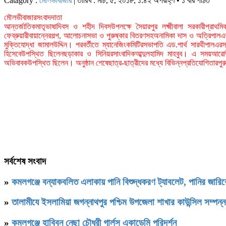
Catagory :
মৌলভীবাজার
| তারিখ : মার্চ, ৫, ২০১৮, ১:৪২ অপরাহ্ণ • ১ বার পঠিত
মৌলভীবাজারসংবাদদাতা
আন্তর্জাতিকমাতৃভাষাদিবস ও শহীদ দিবসউপলক্ষে সৈয়ারপুর লক্ষ্মীবালা সরকারীপ্রাথ
ফেব্রুয়ারীবায়ান্নেরগল্প, আলোচনাসভা ও পুরুষ্কার বিতরণসহঅনামিকা দাস ও অত্রিপালএ
মুক্তিযোদ্ধা জামালউদ্দিন।
পরবর্তীতে ম্যানেজিংকমিটিরসভাপতি এড.পার্থ সারথীপালএরসভা
হিসেবেউপস্থিত ছিলেনছড়াকার ও সিনিয়রসাংবাদিকআব্দুলহামিদ মাহবুব।
এ সময়আরোউপস্থ
অভিবাবকউপস্থিত ছিলেন। অনুষ্ঠান শেষেছাত্র-ছাত্রীদের মধ্যে বিভিন্নপ্রতিযোগিতারপু
সর্বশেষ সংবাদ
»
কমলগঞ্জে বন্যাকবলিত এলাকায় পানি বিশুদ্ধকরণ ট্যাবলেট, পানির জার
»
‎তালামীযে ইসলামিয়া জগন্নাথপুর পশ্চিম উপজেলা শাখার কাউন্সিল সম্পন্
»
কমলগঞ্জে হাবিবুন নেছা চৌধুরী গার্লস একাডেমি পরিদর্শন