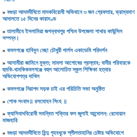
»
বগুড়া আদমদীঘিতে মাদকবিরোধী অভিযানে ৩ জন গ্রেফতার, ভ্রাম্যমাণ
আদালতে ১৫ দিনের কারাদণ্ড
»
‎তালামীযে ইসলামিয়া জগন্নাথপুর পশ্চিম উপজেলা শাখার কাউন্সিল
সম্পন্ন।
»
কমলগঞ্জে হাবিবুন নেছা চৌধুরী গার্লস একাডেমি পরিদর্শন
»
আসামীরা জামিনে মুক্ত; মামলা আপোষের প্রস্তাব; বাদীর পরিবারকে
হুমকি-ধামকিকমলগঞ্জে বহুল আলোচিত স্কুল শিক্ষিকা হত্যার
অভিযোগপত্র দাখিল
»
কমলগঞ্জে নিরাপদ সড়ক চাই এর পরিচিতি সভা অনুষ্ঠিত
»
শোক সংবাদ॥ রসমোহন সিংহ ॥
»
ফ্যাসিবাদবিরোধী সমন্বিত শক্তির ফল জুলাই আন্দোলন: রেদোয়ান
মাজহারি
»
বগুড়া আদমদীঘিতে হিন্দু গৃহবধূকে শ্লীলতাহানির চেষ্টার অভিযোগে