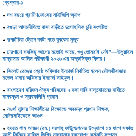
গ্রেপ্তার-১
»
দশ বছ‌রে গ্রামীণ‌ফো‌সের মাইজিপি অ্যাপ
»
বগুড়া আদমদীঘিতে বাসা বাড়ীতে দুঃসাহসিক চুরি সংঘটিত
»
দুপচাঁচিয়া ট্রেনে কাটা পড়ে যুবকের মৃত্যু
»
চারপাশে সবকিছু আগের মতোই আছে, শুধু তোমরাই নেই”—উলুয়াইল
মাদ্রাসায় আলিম পরীক্ষার্থী ২০২৬ এর অশ্রুসিক্ত বিদায়।
»
সিলেট রেঞ্জের শ্রেষ্ঠ অফিসার ইনচার্জ নির্বাচিত হলেন মৌলভীবাজার
মডেল থানার অফিসার ইনচার্জ সাইফুল।
»
বাংলাদেশ হরিজন ঐক্য পরিষদের ৭ দফা দাবি বাস্তবায়নের দাবীতে
মানবন্ধন ও স্বারকলিপি প্রদান
»
নওগাঁ মান্দায় শিক্ষার্থীদের বিক্ষোভে অবরুদ্ধ প্রধান শিক্ষক,
মোটরসাইকেলে আগুন
»
হযরত শাহ আজম (রহ.) দরগাহ্ ফাউন্ডেশনের উদ্যোগে ৫ম ধাপে সফাত
আলী সিনিয়র ফাজিল ডিগ্রি মাদ্রাসায় বৃক্ষরোপণ কর্মসূচি সম্পন্ন