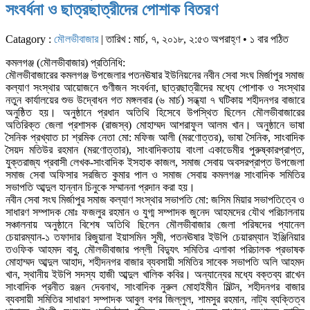
সংবর্ধনা ও ছাত্রছাত্রীদের পোশাক বিতরণ
Catagory :
মৌলভীবাজার
| তারিখ : মার্চ, ৭, ২০১৮, ২:৫৩ অপরাহ্ণ • ১ বার পঠিত
কমলগঞ্জ (মৌলভীবাজার) প্রতিনিধি:
মৌলভীবাজারের কমলগঞ্জ উপজেলার পতনঊষার ইউনিয়নের নবীন সেবা সংঘ মির্জাপুর সমাজ
কল্যাণ সংস্থার আয়োজনে গুণীজন সংবর্ধনা, ছাত্রছাত্রীদের মধ্যে পোশাক ও সংস্থার
নতুন কার্যালয়ের শুভ উদ্বোধন গত মঙ্গলবার (৬ মার্চ) সন্ধ্যা ৭ ঘটিকায় শহীদনগর বাজারে
অনুষ্ঠিত হয়। অনুষ্ঠানে প্রধান অতিথি হিসেবে উপস্থিত ছিলেন মৌলভীবাজারের
অতিরিক্ত জেলা প্রশাসক (রাজস্ব) মোহাম্মদ আশরাফুল আলম খান। অনুষ্ঠানে ভাষা
সৈনিক প্রখ্যাত চা শ্রমিক নেতা মো: মফিজ আলী (মরণোত্তর), ভাষা সৈনিক, সাংবাদিক
সৈয়দ মতিউর রহমান (মরণোত্তার), সাংবাদিকতায় বাংলা একাডেমীর পুরুষ্কারপ্রাপ্ত,
যুক্তরাজ্য প্রবাসী লেখক-সাংবাদিক ইসহাক কাজল, সমাজ সেবায় অবসরপ্রাপ্ত উপজেলা
সমাজ সেবা অফিসার সরজিত কুমার পাল ও সমাজ সেবায় কমলগঞ্জ সাংবাদিক সমিতির
সভাপতি আব্দুল হান্নান চিনুকে সম্মাননা প্রদান করা হয়।
নবীন সেবা সংঘ মির্জাপুর সমাজ কল্যাণ সংস্থার সভাপতি মো: জসিম মিয়ার সভাপতিত্বে ও
সাধারণ সম্পাদক মোঃ ফজলুর রহমান ও যুগ্ম সম্পাদক জুনেদ আহমদের যৌথ পরিচালনায়
সঞ্চালনায় অনুষ্ঠানে বিশেষ অতিথি ছিলেন মৌলভীবাজার জেলা পরিষদের প্যানেল
চেয়ারম্যান-১ তফাদার রিজুয়ানা ইয়াসমিন সুমী, পতনঊষার ইউপি চেয়ারম্যান ইঞ্জিনিয়ার
তওফিক আহমদ বাবু, মৌলভীবাজার পল্লী বিদ্যুৎ সমিতির এলাকা পরিচালক প্রভাষক
মোহাম্মদ আব্দুল আহাদ, শহীদনগর বাজার ব্যবসায়ী সমিতির সাবেক সভাপতি অলি আহমদ
খান, স্থানীয় ইউপি সদস্য হাজী আব্দুল খালিক কবির। অন্যান্যের মধ্যে বক্তব্য রাখেন
সাংবাদিক প্রনীত রঞ্জন দেবনাথ, সাংবাদিক নুরুল মোহাইমীন মিল্টন, শহীদনগর বাজার
ব্যবসায়ী সমিতির সাধারণ সম্পাদক আবুল বশর জিল্লুল, শামসুর রহমান, নাট্য ব্যক্তিত্ব