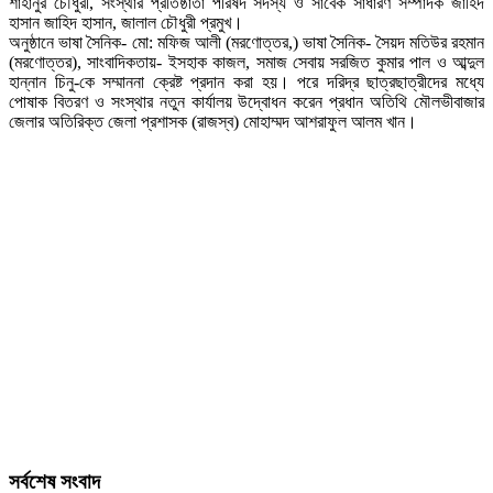
শাহানুর চৌধুরী, সংস্থার প্রতিষ্ঠাতা পরিষদ সদস্য ও সাবেক সাধারণ সম্পাদক জাহিদ
হাসান জাহিদ হাসান, জালাল চৌধুরী প্রমুখ।
অনুষ্ঠানে ভাষা সৈনিক- মো: মফিজ আলী (মরণোত্তর,) ভাষা সৈনিক- সৈয়দ মতিউর রহমান
(মরণোত্তর), সাংবাদিকতায়- ইসহাক কাজল, সমাজ সেবায় সরজিত কুমার পাল ও আব্দুল
হান্নান চিনু-কে সম্মাননা ক্রেষ্ট প্রদান করা হয়। পরে দরিদ্র ছাত্রছাত্রীদের মধ্যে
পোষাক বিতরণ ও সংস্থার নতুন কার্যালয় উদ্বোধন করেন প্রধান অতিথি মৌলভীবাজার
জেলার অতিরিক্ত জেলা প্রশাসক (রাজস্ব) মোহাম্মদ আশরাফুল আলম খান।
সর্বশেষ সংবাদ