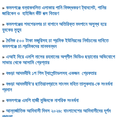
»
কমলগঞ্জে বন্যাকবলিত এলাকায় পানি বিশুদ্ধকরণ ট্যাবলেট, পানির
জারিকেন ও হাইজিন কীট বক্স বিতরণ
»
কমলগঞ্জের শমশেরনগর চা বাগানে অতিরিক্ত মদপানে অসুস্থ হয়ে
যুবকের মৃত্যু
»
দৈনিক ৫০০ টাকা মজুরিসহ চা শ্রমিক ইউনিয়নের নির্বাচনের দাবিতে
কমলগঞ্জে চা-শ্রমিকদের মানববন্ধন
»
এআই দিয়ে এমপি নাসের রহমানের অশ্লীল ভিডিও ছড়ানোর অভিযোগে
সাভার থেকে আসামি গ্রেপ্তার
»
বগুড়া আদমদীঘি ১শ পিস ট্যাপেন্টাডলসহ একজন গ্রেফতার
»
বগুড়া আদমদীঘি’র ছাতিয়ানগ্রামে সাংসদ মহিত তালুকদার-কে সংবর্ধনা
প্রদান
»
কমলগঞ্জে এমপি হাজী মুজিবকে নাগরিক সংবর্ধনা
»
আন্তর্জাতিক আদিবাসী দিবস ২০২৬: বাংলাদেশের আদিবাসীদের দূর্গম
পথচলা