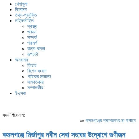
খেলাধুলা
বিনোদন
তথ্য-প্রযুক্তি
লাইফস্টাইল
স্বাস্থ্য
ভ্রমন
সম্পর্ক
পরামর্শ
রান্না-বান্না
রূপচর্চা
অন্যান্য
ফিচার
বিশেষ সংবাদ
পাঠকের মতামত
সাক্ষাতকার
সম্পাদকীয়
ই-সেবা
সময় শিরোনাম:
«»
কমলগঞ্জের শমশেরনগর চা বাগানে অতির
কমলগঞ্জে মির্জাপুর নবীন সেবা সংঘের উদ্যোগে গুণীজন