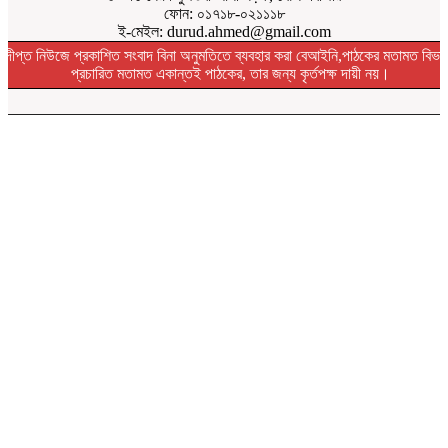
ফোন: ০১৭১৮-০২১১১৮
ই-মেইল: durud.ahmed@gmail.com
দীপ্ত নিউজে প্রকাশিত সংবাদ বিনা অনুমতিতে ব্যবহার করা বেআইনি,পাঠকের মতামত বিভা
প্রচারিত মতামত একান্তই পাঠকের, তার জন্য কৃর্তপক্ষ দায়ী নয়।