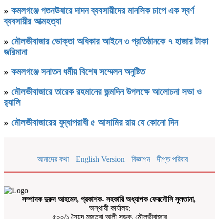
»
কমলগঞ্জে পতনঊষারে দাদন ব্যবসায়ীদের মানসিক চাপে এক স্বর্ণ
ব্যবসায়ীর আত্মহত্যা
»
মৌলভীবাজার ভোক্তা অধিকার আইনে ৩ প্রতিষ্ঠানকে ৭ হাজার টাকা
জরিমানা
»
কমলগঞ্জে সনাতন ধর্মীয় বিশেষ সম্মেলন অনুষ্টিত
»
মৌলভীবাজারে তারেক রহমানের জন্মদিন উপলক্ষে আলোচনা সভা ও
র‌্যালি
»
মৌলভীবাজারের যুদ্ধাপরাধী ৫ আসামির রায় যে কোনো দিন
আমাদের কথা
English Version
বিজ্ঞাপন
দীপ্ত পরিবার
সম্পাদক দুরুদ আহমেদ, প্রকাশক- সহকারি অধ্যাপক ফেরদৌসি সুলতানা,
অস্থায়ী কার্যালয়:
৫০০/১ সৈয়দ মুজতবা আলী সড়ক, মৌলভীবাজার