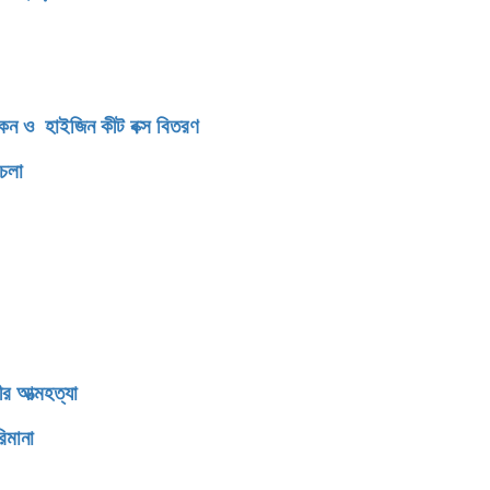
িকেন ও হাইজিন কীট বক্স বিতরণ
থচলা
র আত্মহত্যা
িমানা