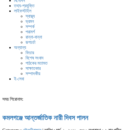
বিনোদন
তথ্য-প্রযুক্তি
লাইফস্টাইল
স্বাস্থ্য
ভ্রমন
সম্পর্ক
পরামর্শ
রান্না-বান্না
রূপচর্চা
অন্যান্য
ফিচার
বিশেষ সংবাদ
পাঠকের মতামত
সাক্ষাতকার
সম্পাদকীয়
ই-সেবা
সময় শিরোনাম:
কমলগঞ্জে আন্তর্জাতিক নারী দিবস পালন