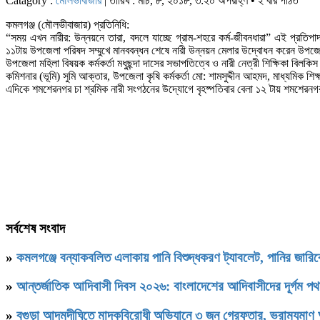
Catagory :
মৌলভীবাজার
| তারিখ : মার্চ, ৮, ২০১৮, ৩:২০ অপরাহ্ণ • ২ বার পঠিত
কমলগঞ্জ (মৌলভীবাজার) প্রতিনিধি:
“সময় এখন নারীর: উন্নয়নে তারা, বদলে যাচ্ছে গ্রাম-শহরে কর্ম-জীবনধারা” এই প্রত
১১টায় উপজেলা পরিষদ সম্মুখে মানববন্ধন শেষে নারী উন্নয়ন মেলার উদ্বোধন করেন উপজেলা ন
উপজেলা মহিলা বিষয়ক কর্মকর্তা মধুছন্দা দাসের সভাপতিত্বে ও নারী নেত্রী শিক্ষিকা বি
কমিশনার (ভূমি) সুমি আক্তার, উপজেলা কৃষি কর্মকর্তা মো: শামসুদ্দীন আহমদ, মাধ্যমিক শি
এদিকে শমশেরনগর চা শ্রমিক নারী সংগঠনের উদ্যোগে বৃহষ্পতিবার বেলা ১২ টায় শমশেরনগর 
সর্বশেষ সংবাদ
»
কমলগঞ্জে বন্যাকবলিত এলাকায় পানি বিশুদ্ধকরণ ট্যাবলেট, পানির জার
»
আন্তর্জাতিক আদিবাসী দিবস ২০২৬: বাংলাদেশের আদিবাসীদের দূর্গম প
»
বগুড়া আদমদীঘিতে মাদকবিরোধী অভিযানে ৩ জন গ্রেফতার, ভ্রাম্যমাণ