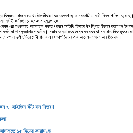
িপাদ্য বিষয়কে সামনে রেখে মৌলভীবাজারের কমলগঞ্জে আন্তর্জাতিক নারী দিবস পালিত হয়
ির্বাহী কর্মকর্তা মোহাম্মদ মাহমুদুল হক।
লকিস বেগম এর সঞ্চালনায় আলোচান সভায় প্রধান অতিথি হিসাবে উপস্থিত ছিলেন কমলগঞ্জ উপজেলা
ক্ষা কর্মকর্তা শামসুন্নাহার পারভীন। সভায় অন্যান্যের মধ্যে বক্তব্য রাখেন সাংবাদিক নূর
চা বাগান দূর্গা মন্দিরে মেরী রাল্ফ এর সভাপতিত্বে এক আলোচনা সভা অনুষ্ঠিত হয়।
িকেন ও হাইজিন কীট বক্স বিতরণ
থচলা
 আদালতে ১৫ দিনের কারাদণ্ড