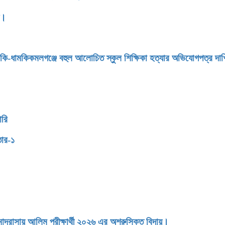
ন।
মকি-ধামকিকমলগঞ্জে বহুল আলোচিত স্কুল শিক্ষিকা হত্যার অভিযোগপত্র দা
ারি
তার-১
াসায় আলিম পরীক্ষার্থী ২০২৬ এর অশ্রুসিক্ত বিদায়।