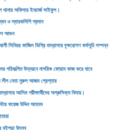
ডেল থানার অফিসার ইনচার্জ সাইফুল।
্ধন ও স্বারকলিপি প্রদান
েলে আগুন
িনিয়র ফাজিল ডিগ্রি মাদ্রাসায় বৃক্ষরোপণ কর্মসূচি সম্পন্ন
টগ্রামের পরিকল্পিত উন্নয়নে নাগরিক ফোরাম কাজ করে যাবে
 লীগ নেতা নুরুল আজম গ্রেপ্তার
সায় আলিম পরীক্ষার্থীদের অশ্রুসিক্ত বিদায়।
রিস্টার ফয়েজ উদ্দিন আহমদ
োতারা
ের বইপড়া উৎসব