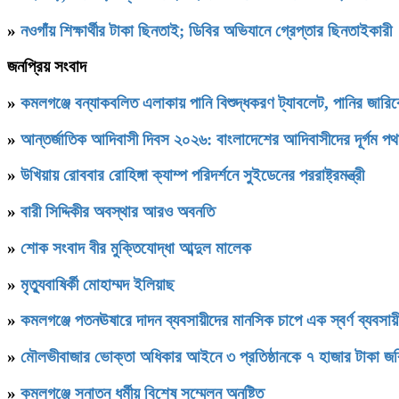
»
নওগাঁয় শিক্ষার্থীর টাকা ছিনতাই; ডিবির অভিযানে গ্রেপ্তার ছিনতাইকারী
জনপ্রিয় সংবাদ
»
কমলগঞ্জে বন্যাকবলিত এলাকায় পানি বিশুদ্ধকরণ ট্যাবলেট, পানির জার
»
আন্তর্জাতিক আদিবাসী দিবস ২০২৬: বাংলাদেশের আদিবাসীদের দূর্গম প
»
উখিয়ায় রোববার রোহিঙ্গা ক্যাম্প পরিদর্শনে সুইডেনের পররাষ্ট্রমন্ত্রী
»
বারী সিদ্দিকীর অবস্থার আরও অবনতি
»
শোক সংবাদ বীর মুক্তিযোদ্ধা আব্দুল মালেক
»
মৃত্যুবাষির্কী মোহাম্মদ ইলিয়াছ
»
কমলগঞ্জে পতনঊষারে দাদন ব্যবসায়ীদের মানসিক চাপে এক স্বর্ণ ব্যবসায়ী
»
মৌলভীবাজার ভোক্তা অধিকার আইনে ৩ প্রতিষ্ঠানকে ৭ হাজার টাকা জর
»
কমলগঞ্জে সনাতন ধর্মীয় বিশেষ সম্মেলন অনুষ্টিত