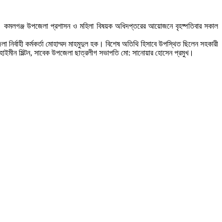
েছে। কমলগঞ্জ উপজেলা প্রশাসন ও মহিলা বিষয়ক অধিদপ্তরের আয়োজনে বৃহষ্পতিবার সকাল
 নির্বাহী কর্মকর্তা মোহাম্মদ মাহমুদুল হক। বিশেষ অতিথি হিসাবে উপস্থিত ছিলেন সহকারী
ুল মোহাইমীন মিল্টন, সাবেক উপজেলা ছাত্রলীগ সভাপতি মো: সানোয়ার হোসেন প্রমুখ।