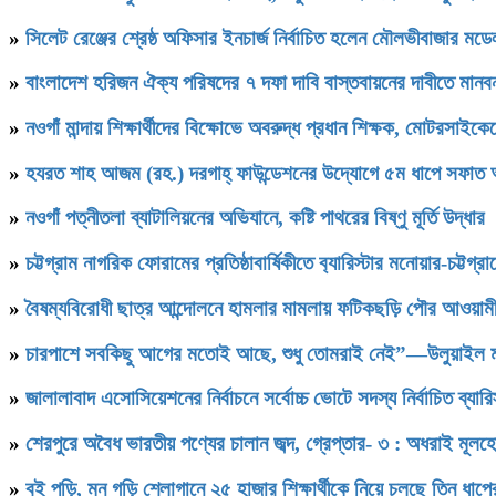
»
সিলেট রেঞ্জের শ্রেষ্ঠ অফিসার ইনচার্জ নির্বাচিত হলেন মৌলভীবাজার ম
»
বাংলাদেশ হরিজন ঐক্য পরিষদের ৭ দফা দাবি বাস্তবায়নের দাবীতে মানবন
»
নওগাঁ মান্দায় শিক্ষার্থীদের বিক্ষোভে অবরুদ্ধ প্রধান শিক্ষক, মোটরসাইক
»
হযরত শাহ আজম (রহ.) দরগাহ্ ফাউন্ডেশনের উদ্যোগে ৫ম ধাপে সফাত আলী স
»
নওগাঁ পত্নীতলা ব্যাটালিয়নের অভিযানে, কষ্টি পাথরের বিষ্ণু মূর্তি উদ্ধার
»
চট্টগ্রাম নাগরিক ফোরামের প্রতিষ্ঠাবার্ষিকীতে ব‍্যারিস্টার মনোয়ার-চট্
»
বৈষম্যবিরোধী ছাত্র আন্দোলনে হামলার মামলায় ফটিকছড়ি পৌর আওয়ামী
»
চারপাশে সবকিছু আগের মতোই আছে, শুধু তোমরাই নেই”—উলুয়াইল মাদ্রা
»
জালালাবাদ এসোসিয়েশনের নির্বাচনে সর্বোচ্চ ভোটে সদস্য নির্বাচিত ব্যা
»
শেরপুরে অবৈধ ভারতীয় পণ্যের চালান জব্দ, গ্রেপ্তার- ৩ : অধরাই মূলহ
»
বই পড়ি, মন গড়ি শ্লোগানে ২৫ হাজার শিক্ষার্থীকে নিয়ে চলছে তিন ধাপ