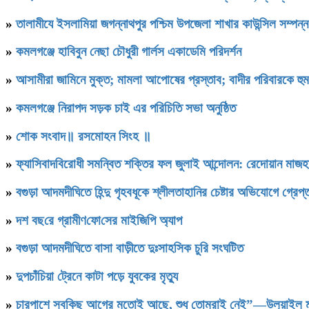
»
‎তালামীযে ইসলামিয়া জগন্নাথপুর পশ্চিম উপজেলা শাখার কাউন্সিল সম্পন্
»
কমলগঞ্জে হাবিবুন নেছা চৌধুরী গার্লস একাডেমি পরিদর্শন
»
আসামীরা জামিনে মুক্ত; মামলা আপোষের প্রস্তাব; বাদীর পরিবারকে হু
»
কমলগঞ্জে নিরাপদ সড়ক চাই এর পরিচিতি সভা অনুষ্ঠিত
»
শোক সংবাদ॥ রসমোহন সিংহ ॥
»
ফ্যাসিবাদবিরোধী সমন্বিত শক্তির ফল জুলাই আন্দোলন: রেদোয়ান মাজহ
»
বগুড়া আদমদীঘিতে হিন্দু গৃহবধূকে শ্লীলতাহানির চেষ্টার অভিযোগে গ্রেপ্
»
দশ বছ‌রে গ্রামীণ‌ফো‌সের মাইজিপি অ্যাপ
»
বগুড়া আদমদীঘিতে বাসা বাড়ীতে দুঃসাহসিক চুরি সংঘটিত
»
দুপচাঁচিয়া ট্রেনে কাটা পড়ে যুবকের মৃত্যু
»
চারপাশে সবকিছু আগের মতোই আছে, শুধু তোমরাই নেই”—উলুয়াইল মাদ্র