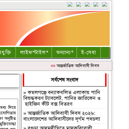
রযুক্তি
লাইফস্টাইল
অন্যান্য
ই-সেবা
«»
আন্তর্জাতিক আদিবাসী দিবস ২০২৬: বাংলাদেশে
সর্বশেষ সংবাদ
»
কমলগঞ্জে বন্যাকবলিত এলাকায় পানি
বিশুদ্ধকরণ ট্যাবলেট, পানির জারিকেন ও
হাইজিন কীট বক্স বিতরণ
 মধ্য দিয়ে
 সহযোগিতায়
»
আন্তর্জাতিক আদিবাসী দিবস ২০২৬:
 অনুষ্টিত
বাংলাদেশের আদিবাসীদের দূর্গম পথচলা
্তিযোদ্ধা
»
বগুড়া আদমদীঘিতে মাদকবিরোধী