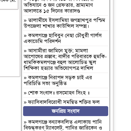
ম্পাদক মো:
অভিযানে ৩ জন গ্রেফতার, ভ্রাম্যমাণ
আদালতে ১৫ দিনের কারাদণ্ড
»
‎তালামীযে ইসলামিয়া জগন্নাথপুর পশ্চিম
উপজেলা শাখার কাউন্সিল সম্পন্ন।
»
কমলগঞ্জে হাবিবুন নেছা চৌধুরী গার্লস
একাডেমি পরিদর্শন
»
আসামীরা জামিনে মুক্ত; মামলা
আপোষের প্রস্তাব; বাদীর পরিবারকে হুমকি-
ধামকিকমলগঞ্জে বহুল আলোচিত স্কুল
শিক্ষিকা হত্যার অভিযোগপত্র দাখিল
»
কমলগঞ্জে নিরাপদ সড়ক চাই এর
পরিচিতি সভা অনুষ্ঠিত
»
শোক সংবাদ॥ রসমোহন সিংহ ॥
»
ফ্যাসিবাদবিরোধী সমন্বিত শক্তির ফল
জুলাই আন্দোলন: রেদোয়ান মাজহারি
জনপ্রিয় সংবাদ
»
বগুড়া আদমদীঘিতে হিন্দু গৃহবধূকে
»
কমলগঞ্জে বন্যাকবলিত এলাকায় পানি
শ্লীলতাহানির চেষ্টার অভিযোগে গ্রেপ্তার-১
বিশুদ্ধকরণ ট্যাবলেট, পানির জারিকেন ও