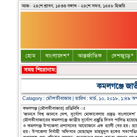
আজ- ২৪শে শ্রাবণ, ১৪৩৩ বঙ্গাব্দ - ২৪শে সফর, ১৪৪৮ হিজরি
হোম
বাংলাদেশ
আন্তর্জাতিক
দেশজুড়ে
সময় শিরোনাম:
কমলগঞ্জে জাতীয়
Catagory :
মৌলভীবাজার
| তারিখ : মার্চ, ১০, ২০১৮, ১:৪৯ অপ
কমলগঞ্জ (মৌলভীবাজার) প্রতিনিধি ঃ
‘জানবে বিশ্ব জানবে দেশ, দুর্যোগ মোকাবেলায় প্রস্তুত বাংলাদেশ
মৌলভীবাজারের কমলগঞ্জে জাতীয় দুর্যোগ প্রস্তুুতি দিবস পালিত হয়ে
ও কমলগঞ্জ উপজেলা প্রশাসনের আয়োজনে এক র‌্যালী বের হয়। র‌্যালী
হয়। উপজেলা নির্বাহী অফিসার মোহাম্মদ মাহমুদুল হকের সভাপতিত্ব