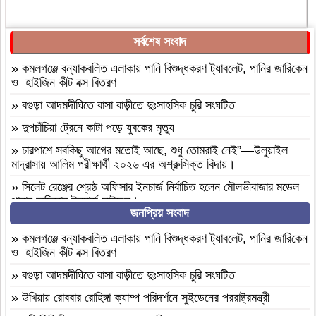
সর্বশেষ সংবাদ
»
কমলগঞ্জে বন্যাকবলিত এলাকায় পানি বিশুদ্ধকরণ ট্যাবলেট, পানির জারিকেন
ও হাইজিন কীট বক্স বিতরণ
»
বগুড়া আদমদীঘিতে বাসা বাড়ীতে দুঃসাহসিক চুরি সংঘটিত
»
দুপচাঁচিয়া ট্রেনে কাটা পড়ে যুবকের মৃত্যু
»
চারপাশে সবকিছু আগের মতোই আছে, শুধু তোমরাই নেই”—উলুয়াইল
মাদ্রাসায় আলিম পরীক্ষার্থী ২০২৬ এর অশ্রুসিক্ত বিদায়।
»
সিলেট রেঞ্জের শ্রেষ্ঠ অফিসার ইনচার্জ নির্বাচিত হলেন মৌলভীবাজার মডেল
থানার অফিসার ইনচার্জ সাইফুল।
জনপ্রিয় সংবাদ
»
বাংলাদেশ হরিজন ঐক্য পরিষদের ৭ দফা দাবি বাস্তবায়নের দাবীতে
মানবন্ধন ও স্বারকলিপি প্রদান
»
কমলগঞ্জে বন্যাকবলিত এলাকায় পানি বিশুদ্ধকরণ ট্যাবলেট, পানির জারিকেন
ও হাইজিন কীট বক্স বিতরণ
»
নওগাঁ মান্দায় শিক্ষার্থীদের বিক্ষোভে অবরুদ্ধ প্রধান শিক্ষক, মোটরসাইকেলে
আগুন
»
বগুড়া আদমদীঘিতে বাসা বাড়ীতে দুঃসাহসিক চুরি সংঘটিত
»
হযরত শাহ আজম (রহ.) দরগাহ্ ফাউন্ডেশনের উদ্যোগে ৫ম ধাপে সফাত
»
উখিয়ায় রোববার রোহিঙ্গা ক্যাম্প পরিদর্শনে সুইডেনের পররাষ্ট্রমন্ত্রী
আলী সিনিয়র ফাজিল ডিগ্রি মাদ্রাসায় বৃক্ষরোপণ কর্মসূচি সম্পন্ন