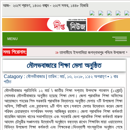
আজ- ২৩শে শ্রাবণ, ১৪৩৩ বঙ্গাব্দ - ২৩শে সফর, ১৪৪৮ হিজরি
MENU
সময় শিরোনাম:
«»
‎তালামীযে ইসলামিয়া জগন্নাথপুর পশ্চিম উপজেলা শাখ
মৌলভবাজারে শিক্ষা মেলা অনুুষ্ঠিত
Catagory :
মৌলভীবাজার
| তারিখ : মার্চ, ১৩, ২০১৮, ১:৫২ অপরাহ্ণ • ১ বার
পঠিত
মৌলভীবাজার প্রতিনিধি ১২ মার্চ \ জাতীয় শিক্ষা সপ্তাহ উপলক্ষে গতকাল (১২মার্র্চ)
সোমবার মৌলভীবাজারে অনুষ্ঠিত হয়েছে শিক্ষা মেলা। জেলা প্রাথমিক শিক্ষা অফিসের
আয়োজনে শহরের শিশু সরকারি প্রাথমিক বিদ্যালয়ে অনুষ্ঠিত মেলায় ৭টি উপজেলা শিক্ষা
অফিস, পিটিআই এবং ব্র্যাকসহ ৯টি স্টল বসে।সকালে মেলার উদ্বোধন করেন জেলা
পরিষদ চেয়ারম্যান গণপরিষদ সদস্য আজিজুর রহমান।
জেলা প্রাথমিক শিক্ষা কর্মকর্তা
বায়েজিদ আহমদ খানের সভাপতিত্বে এবং সহকারি জেলা প্রাথমিক শিক্ষা কর্মকর্তা মারুফ
আহমদ চৌধুরীর সঞ্চালনায় উদ্বোধনী অনুষ্ঠানে বক্তব্য রাখেন শিক্ষাবিদ মায়া ওয়াহেদসহ
বিভিন্ন উপজেলা শিক্ষা কর্মকর্তা এবং শিক্ষকেরা।দিনব্যাপী সাংস্কৃতিক অনুষ্ঠান শেষে