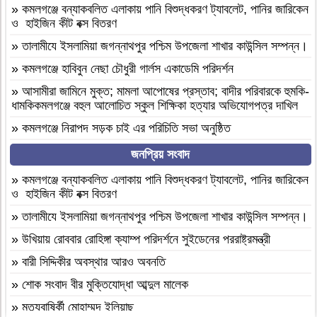
»
কমলগঞ্জে বন্যাকবলিত এলাকায় পানি বিশুদ্ধকরণ ট্যাবলেট, পানির জারিকেন
ও হাইজিন কীট বক্স বিতরণ
»
‎তালামীযে ইসলামিয়া জগন্নাথপুর পশ্চিম উপজেলা শাখার কাউন্সিল সম্পন্ন।
»
কমলগঞ্জে হাবিবুন নেছা চৌধুরী গার্লস একাডেমি পরিদর্শন
»
আসামীরা জামিনে মুক্ত; মামলা আপোষের প্রস্তাব; বাদীর পরিবারকে হুমকি-
ধামকিকমলগঞ্জে বহুল আলোচিত স্কুল শিক্ষিকা হত্যার অভিযোগপত্র দাখিল
»
কমলগঞ্জে নিরাপদ সড়ক চাই এর পরিচিতি সভা অনুষ্ঠিত
»
শোক সংবাদ॥ রসমোহন সিংহ ॥
জনপ্রিয় সংবাদ
»
ফ্যাসিবাদবিরোধী সমন্বিত শক্তির ফল জুলাই আন্দোলন: রেদোয়ান মাজহারি
»
কমলগঞ্জে বন্যাকবলিত এলাকায় পানি বিশুদ্ধকরণ ট্যাবলেট, পানির জারিকেন
ও হাইজিন কীট বক্স বিতরণ
»
বগুড়া আদমদীঘিতে হিন্দু গৃহবধূকে শ্লীলতাহানির চেষ্টার অভিযোগে
গ্রেপ্তার-১
»
‎তালামীযে ইসলামিয়া জগন্নাথপুর পশ্চিম উপজেলা শাখার কাউন্সিল সম্পন্ন।
»
দশ বছ‌রে গ্রামীণ‌ফো‌সের মাইজিপি অ্যাপ
»
উখিয়ায় রোববার রোহিঙ্গা ক্যাম্প পরিদর্শনে সুইডেনের পররাষ্ট্রমন্ত্রী
»
বগুড়া আদমদীঘিতে বাসা বাড়ীতে দুঃসাহসিক চুরি সংঘটিত
»
বারী সিদ্দিকীর অবস্থার আরও অবনতি
»
দুপচাঁচিয়া ট্রেনে কাটা পড়ে যুবকের মৃত্যু
»
শোক সংবাদ বীর মুক্তিযোদ্ধা আব্দুল মালেক
»
চারপাশে সবকিছু আগের মতোই আছে, শুধু তোমরাই নেই”—উলুয়াইল
»
মৃত্যুবাষির্কী মোহাম্মদ ইলিয়াছ
মাদ্রাসায় আলিম পরীক্ষার্থী ২০২৬ এর অশ্রুসিক্ত বিদায়।