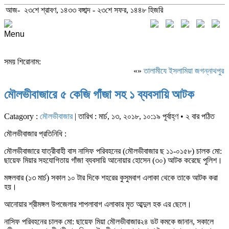
আজ- ২৩শে শ্রাবণ, ১৪৩৩ বঙ্গাব্দ - ২৩শে সফর, ১৪৪৮ হিজরি
Menu
সময় শিরোনাম:
«»
‎তালামীযে ইসলামিয়া জগন্নাথপুর প
মৌলভীবাজারে ৫ কেজি গাঁজা সহ ১ ব্যবসায়ি আটক
Catagory :
মৌলভীবাজার
| তারিখ : মার্চ, ১৩, ২০১৮, ১০:১৯ পূর্বাহ্ণ • ২ বার পঠিত
মৌলভীবাজার প্রতিনিধি :
মৌলভীবাজারে যাত্রীবাহী বাস নাসিফ পরিবহনের (মৌলভীবাজার ছ ১১-০১৫৮) চালক মো:
ছায়েফ মিয়ার সহযোগিতায় গাঁজা ব্যবসায়ি আনোয়ার হোসেন (৩০) আটক করেছে পুলিশ।
মঙ্গলবার (১৩ মার্চ) সকাল ১০ টার দিকে শহরের কুসুমবাগ এলাকা থেকে তাকে আটক করা
হয়।
আনোয়ার শ্রীমঙ্গল উপজেলার শাপলাবাগ এলাকার মৃত আব্দুল হক এর ছেলে।
নাসিফ পরিবহনের চালক মো: ছায়েফ মিয়া মৌলভীবাজার২৪ ডট কমকে জানান, সকালে