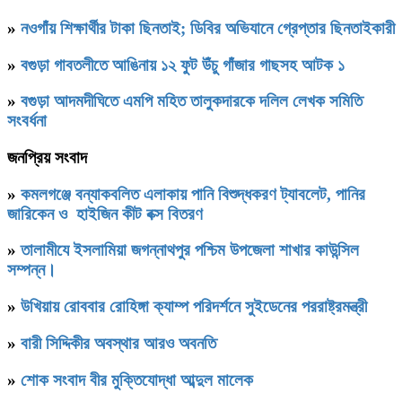
»
নওগাঁয় শিক্ষার্থীর টাকা ছিনতাই; ডিবির অভিযানে গ্রেপ্তার ছিনতাইকারী
»
বগুড়া গাবতলীতে আঙিনায় ১২ ফুট উঁচু গাঁজার গাছসহ আটক ১
»
বগুড়া আদমদীঘিতে এমপি মহিত তালুকদারকে দলিল লেখক সমিতি
সংবর্ধনা
জনপ্রিয় সংবাদ
»
কমলগঞ্জে বন্যাকবলিত এলাকায় পানি বিশুদ্ধকরণ ট্যাবলেট, পানির
জারিকেন ও হাইজিন কীট বক্স বিতরণ
»
‎তালামীযে ইসলামিয়া জগন্নাথপুর পশ্চিম উপজেলা শাখার কাউন্সিল
সম্পন্ন।
»
উখিয়ায় রোববার রোহিঙ্গা ক্যাম্প পরিদর্শনে সুইডেনের পররাষ্ট্রমন্ত্রী
»
বারী সিদ্দিকীর অবস্থার আরও অবনতি
»
শোক সংবাদ বীর মুক্তিযোদ্ধা আব্দুল মালেক