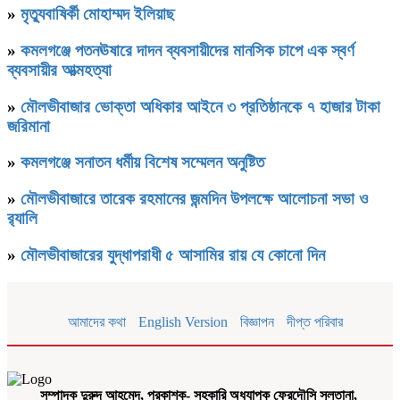
»
মৃত্যুবাষির্কী মোহাম্মদ ইলিয়াছ
»
কমলগঞ্জে পতনঊষারে দাদন ব্যবসায়ীদের মানসিক চাপে এক স্বর্ণ
ব্যবসায়ীর আত্মহত্যা
»
মৌলভীবাজার ভোক্তা অধিকার আইনে ৩ প্রতিষ্ঠানকে ৭ হাজার টাকা
জরিমানা
»
কমলগঞ্জে সনাতন ধর্মীয় বিশেষ সম্মেলন অনুষ্টিত
»
মৌলভীবাজারে তারেক রহমানের জন্মদিন উপলক্ষে আলোচনা সভা ও
র‌্যালি
»
মৌলভীবাজারের যুদ্ধাপরাধী ৫ আসামির রায় যে কোনো দিন
আমাদের কথা
English Version
বিজ্ঞাপন
দীপ্ত পরিবার
সম্পাদক দুরুদ আহমেদ, প্রকাশক- সহকারি অধ্যাপক ফেরদৌসি সুলতানা,