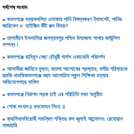
সর্বশেষ সংবাদ
»
কমলগঞ্জে বন্যাকবলিত এলাকায় পানি বিশুদ্ধকরণ ট্যাবলেট, পানির
জারিকেন ও হাইজিন কীট বক্স বিতরণ
»
‎তালামীযে ইসলামিয়া জগন্নাথপুর পশ্চিম উপজেলা শাখার কাউন্সিল
সম্পন্ন।
»
কমলগঞ্জে হাবিবুন নেছা চৌধুরী গার্লস একাডেমি পরিদর্শন
»
আসামীরা জামিনে মুক্ত; মামলা আপোষের প্রস্তাব; বাদীর পরিবারকে
হুমকি-ধামকিকমলগঞ্জে বহুল আলোচিত স্কুল শিক্ষিকা হত্যার
অভিযোগপত্র দাখিল
»
কমলগঞ্জে নিরাপদ সড়ক চাই এর পরিচিতি সভা অনুষ্ঠিত
»
শোক সংবাদ॥ রসমোহন সিংহ ॥
»
ফ্যাসিবাদবিরোধী সমন্বিত শক্তির ফল জুলাই আন্দোলন: রেদোয়ান
মাজহারি