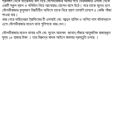
শ্রীমঙ্গল থেকে যাত্রীবাহী বাস নিয়ে মৌলভীবাজার আসার পথে ভৈরববাজার এলাকা থেকে
একটি স্কুল ব্যাগ ও পলিথিন নিয়ে আনোয়ার হোসেন বাসে উঠে। পরে তাকে সন্দেহ হলে
মৌলভীবাজার কুসুমবাগ বিরতীহীন অফিসে তাকে নিয়ে ব্যাগ তালাশি চাললে ৫ কেজি গাঁজা
পাওয়া যায়।
খবর পেয়ে দায়িত্বরত ট্রাফিকের টি এসআই মো: আব্দুল হালিম ও অশিত দাস ঘটনাস্থলে
এসে মৌলভীবাজার মডেল থানা পুলিশকে খবর দেন।
মৌলভীবাজার মডেল থানার ওসি মো: সুহেল আহম্মদ জানান,গাঁজার আনুমানিক বাজারকৃত
মূল্য ১৫ হাজার টাকা । তার বিরুদ্ধে মাদক আইনে মামলার প্রস্তুতি চলছে ।