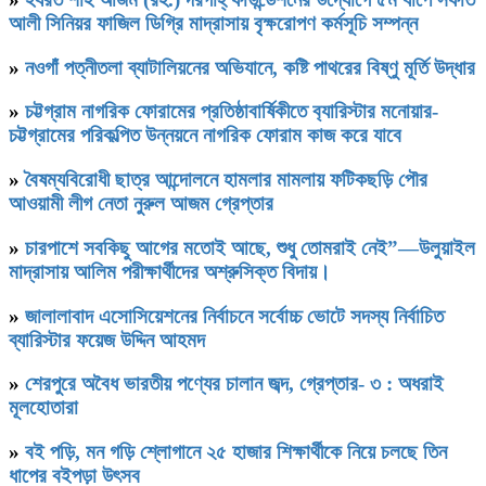
আলী সিনিয়র ফাজিল ডিগ্রি মাদ্রাসায় বৃক্ষরোপণ কর্মসূচি সম্পন্ন
»
নওগাঁ পত্নীতলা ব্যাটালিয়নের অভিযানে, কষ্টি পাথরের বিষ্ণু মূর্তি উদ্ধার
»
চট্টগ্রাম নাগরিক ফোরামের প্রতিষ্ঠাবার্ষিকীতে ব‍্যারিস্টার মনোয়ার-
চট্টগ্রামের পরিকল্পিত উন্নয়নে নাগরিক ফোরাম কাজ করে যাবে
»
বৈষম্যবিরোধী ছাত্র আন্দোলনে হামলার মামলায় ফটিকছড়ি পৌর
আওয়ামী লীগ নেতা নুরুল আজম গ্রেপ্তার
»
চারপাশে সবকিছু আগের মতোই আছে, শুধু তোমরাই নেই”—উলুয়াইল
মাদ্রাসায় আলিম পরীক্ষার্থীদের অশ্রুসিক্ত বিদায়।
»
জালালাবাদ এসোসিয়েশনের নির্বাচনে সর্বোচ্চ ভোটে সদস্য নির্বাচিত
ব্যারিস্টার ফয়েজ উদ্দিন আহমদ
»
শেরপুরে অবৈধ ভারতীয় পণ্যের চালান জব্দ, গ্রেপ্তার- ৩ : অধরাই
মূলহোতারা
»
বই পড়ি, মন গড়ি শ্লোগানে ২৫ হাজার শিক্ষার্থীকে নিয়ে চলছে তিন
ধাপের বইপড়া উৎসব