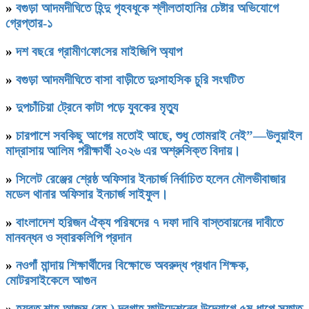
»
বগুড়া আদমদীঘিতে হিন্দু গৃহবধূকে শ্লীলতাহানির চেষ্টার অভিযোগে
গ্রেপ্তার-১
»
দশ বছ‌রে গ্রামীণ‌ফো‌সের মাইজিপি অ্যাপ
»
বগুড়া আদমদীঘিতে বাসা বাড়ীতে দুঃসাহসিক চুরি সংঘটিত
»
দুপচাঁচিয়া ট্রেনে কাটা পড়ে যুবকের মৃত্যু
»
চারপাশে সবকিছু আগের মতোই আছে, শুধু তোমরাই নেই”—উলুয়াইল
মাদ্রাসায় আলিম পরীক্ষার্থী ২০২৬ এর অশ্রুসিক্ত বিদায়।
»
সিলেট রেঞ্জের শ্রেষ্ঠ অফিসার ইনচার্জ নির্বাচিত হলেন মৌলভীবাজার
মডেল থানার অফিসার ইনচার্জ সাইফুল।
»
বাংলাদেশ হরিজন ঐক্য পরিষদের ৭ দফা দাবি বাস্তবায়নের দাবীতে
মানবন্ধন ও স্বারকলিপি প্রদান
»
নওগাঁ মান্দায় শিক্ষার্থীদের বিক্ষোভে অবরুদ্ধ প্রধান শিক্ষক,
মোটরসাইকেলে আগুন
»
হযরত শাহ আজম (রহ.) দরগাহ্ ফাউন্ডেশনের উদ্যোগে ৫ম ধাপে সফাত