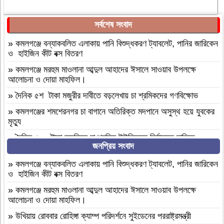
সর্বশেষ সংবাদ
»
কমলগঞ্জে বন্যাকবলিত এলাকায় পানি বিশুদ্ধকরণ ট্যাবলেট, পানির জারিকেন
ও হাইজিন কীট বক্স বিতরণ
»
কমলগঞ্জে মরহুম মাওলানা আব্দুল আহাদের ঈসালে সাওয়াব উপলক্ষে
আলোচনা ও দোয়া মাহফিল।
»
দৈনিক ৫শ টাকা মজুরীর দাবীতে বড়লেখায় চা শ্রমিকদের গণবিক্ষোভ
»
কমলগঞ্জের শমশেরনগর চা বাগানে অতিরিক্ত মদপানে অসুস্থ হয়ে যুবকের
মৃত্যু
»
দৈনিক ৫০০ টাকা মজুরিসহ চা শ্রমিক ইউনিয়নের নির্বাচনের দাবিতে
জনপ্রিয় সংবাদ
কমলগঞ্জে চা-শ্রমিকদের মানববন্ধন
»
এআই দিয়ে এমপি নাসের রহমানের অশ্লীল ভিডিও ছড়ানোর অভিযোগে
»
কমলগঞ্জে বন্যাকবলিত এলাকায় পানি বিশুদ্ধকরণ ট্যাবলেট, পানির জারিকেন
সাভার থেকে আসামি গ্রেপ্তার
ও হাইজিন কীট বক্স বিতরণ
»
বগুড়া আদমদীঘি ১শ পিস ট্যাপেন্টাডলসহ একজন গ্রেফতার
»
কমলগঞ্জে মরহুম মাওলানা আব্দুল আহাদের ঈসালে সাওয়াব উপলক্ষে
আলোচনা ও দোয়া মাহফিল।
»
বগুড়া আদমদীঘি’র ছাতিয়ানগ্রামে সাংসদ মহিত তালুকদার-কে সংবর্ধনা
প্রদান
»
উখিয়ায় রোববার রোহিঙ্গা ক্যাম্প পরিদর্শনে সুইডেনের পররাষ্ট্রমন্ত্রী