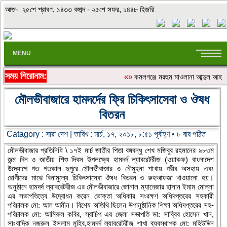
আজ- ২৫শে শ্রাবণ, ১৪৩৩ বঙ্গাব্দ - ২৫শে সফর, ১৪৪৮ হিজরি
MENU
সময় শিরোনাম:
«»
কমলগঞ্জে মরহুম মাওলানা আব্দুল আহাদ
মৌলভীবাজারে হামদর্দের ফ্রি চিকিৎসাসেবা ও ঔষধ
বিতরন
Catagory :
সারা দেশ
| তারিখ : মার্চ, ১৭, ২০১৮, ৮:৫১ পূর্বাহ্ণ • ৮ বার পঠিত
মৌলভীবাজার প্রতিনিধি \ ১৭ই মার্চ জাতীর পিতা বঙ্গবন্ধু শেখ মজিবুর রহমানের ৯৮৩ম
জন্ম দিন ও জাতীয় শিশু দিবস উপলক্ষ্যে হামদর্দ ল্যাবরেটরীজ (ওয়াকফ) বাংলাদেশ
উদ্যোগে গত গতকাল দুপুরে মৌলভীবাজার ও চৌমুহনা শাখায় গরীব অসহায় এবং
রোগীদের মাঝে বিনামুল্যে চিকিৎসাসেবা ঔষধ বিতরন ও রুহআফজা খাওয়ানো হয়।
অনুষ্ঠানে হামদর্দ ল্যাবরেটরীজ এর মৌলভীবাজারে জোনাল ম্যানেজার হাসান ইমাম মোল্লা
এর সভাপতিত্বে উদ্বোধন করেন ভোক্তা অধিকার সংরক্ষণ অধিদপ্তরের সহকারী
পরিচালক মো: আল আমীন। বিশেষ অতিথি ছিলেন উপানুষ্ঠানিক শিক্ষা অধিদপ্তরের সহ-
পরিচালক মো: আমিরুল কবির, স্বাচিপ এর জেলা সভাপতি ডা: সাব্বির হোসেন খান,
সাংবাদিক নজরুল ইসলাম মুহিব,হামদর্দ ল্যাবরেটরীজ শাখা ব্যবস্থাপক মো: মহিউদ্দিন