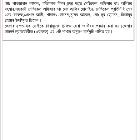
মোঃ শাহজাহান কামাল, পরিবেশক বিমল চন্দ্র দত্ত মেডিকেল অফিসার ডাঃ অলিউর
রহমান,সহকারী মেডিকেল অফিসার ডাঃ মোঃ জাকির হোসাইন, মেডিকেল প্রতিনিধি মোঃ
ওমর ফারুক,এরশাদ আলী, শাহাদৎ হোসেন,সুয়েব আহমদ, মোঃ নুর হোসেন, মিজানুুর
রহমান উপস্থিত ছিলেন।
জেলার ৫শতাধিক রোগীকে বিনামুল্যে চিকিৎসাসেবা ও ঔষধ প্রদান করা হয়।জেলার
হামদর্দ ল্যাবরেটরীজ (ওয়াকফ) এর ৫টি শাখায় অনুরূপ কর্মসুচি পালিত হয়।