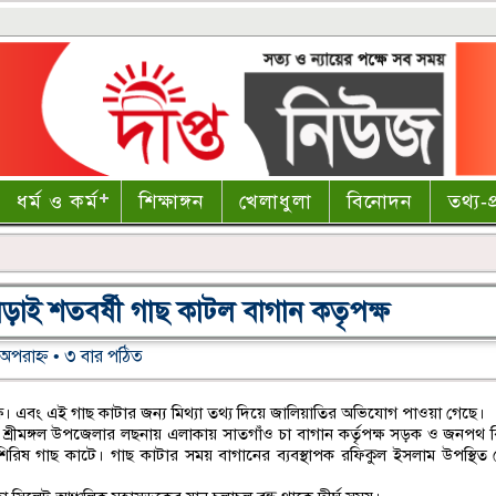
ধর্ম ও কর্ম
শিক্ষাঙ্গন
খেলাধুলা
বিনোদন
তথ্য-প্
ড়াই শতবর্ষী গাছ কাটল বাগান কতৃপক্ষ
অপরাহ্ণ • ৩ বার পঠিত
ক্ষ। এবং এই গাছ কাটার জন্য মিথ্যা তথ্য দিয়ে জালিয়াতির অভিযোগ পাওয়া গেছে।
ের শ্রীমঙ্গল উপজেলার লছনায় এলাকায় সাতগাঁও চা বাগান কর্তৃপক্ষ সড়ক ও জনপথ 
 শিরিষ গাছ কাটে। গাছ কাটার সময় বাগানের ব্যবস্থাপক রফিকুল ইসলাম উপস্থিত