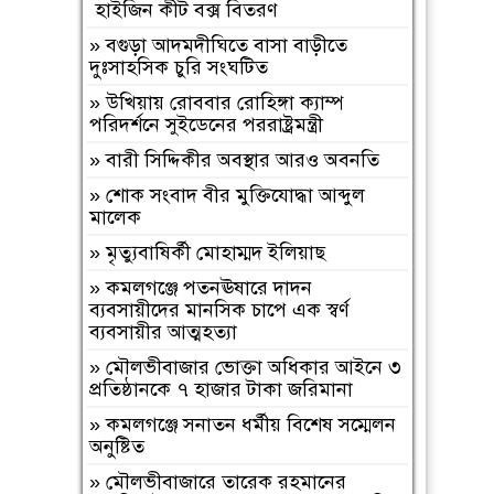
কষ্টি পাথরের বিষ্ণু মূর্তি উদ্ধার
হাইজিন কীট বক্স বিতরণ
»
চট্টগ্রাম নাগরিক ফোরামের
»
বগুড়া আদমদীঘিতে বাসা বাড়ীতে
প্রতিষ্ঠাবার্ষিকীতে ব‍্যারিস্টার মনোয়ার-
দুঃসাহসিক চুরি সংঘটিত
চট্টগ্রামের পরিকল্পিত উন্নয়নে নাগরিক
ফোরাম কাজ করে যাবে
»
উখিয়ায় রোববার রোহিঙ্গা ক্যাম্প
পরিদর্শনে সুইডেনের পররাষ্ট্রমন্ত্রী
»
বৈষম্যবিরোধী ছাত্র আন্দোলনে হামলার
মামলায় ফটিকছড়ি পৌর আওয়ামী লীগ
»
বারী সিদ্দিকীর অবস্থার আরও অবনতি
নেতা নুরুল আজম গ্রেপ্তার
»
শোক সংবাদ বীর মুক্তিযোদ্ধা আব্দুল
»
মালেক
চারপাশে সবকিছু আগের মতোই আছে,
শুধু তোমরাই নেই”—উলুয়াইল মাদ্রাসায়
»
মৃত্যুবাষির্কী মোহাম্মদ ইলিয়াছ
আলিম পরীক্ষার্থীদের অশ্রুসিক্ত বিদায়।
»
কমলগঞ্জে পতনঊষারে দাদন
»
জালালাবাদ এসোসিয়েশনের নির্বাচনে
ব্যবসায়ীদের মানসিক চাপে এক স্বর্ণ
সর্বোচ্চ ভোটে সদস্য নির্বাচিত ব্যারিস্টার
ব্যবসায়ীর আত্মহত্যা
ফয়েজ উদ্দিন আহমদ
»
মৌলভীবাজার ভোক্তা অধিকার আইনে ৩
»
শেরপুরে অবৈধ ভারতীয় পণ্যের চালান
প্রতিষ্ঠানকে ৭ হাজার টাকা জরিমানা
জব্দ, গ্রেপ্তার- ৩ : অধরাই মূলহোতারা
»
কমলগঞ্জে সনাতন ধর্মীয় বিশেষ সম্মেলন
»
বই পড়ি, মন গড়ি শ্লোগানে ২৫ হাজার
অনুষ্টিত
শিক্ষার্থীকে নিয়ে চলছে তিন ধাপের বইপড়া
উৎসব
»
মৌলভীবাজারে তারেক রহমানের