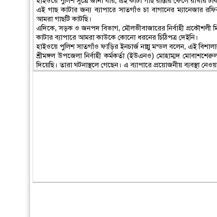
হাইওয়ে পুলিশ সুত্রে জানা যায়, এই কাটা গাছ রাস্তায় ফেলে রাখায় 
এই গাছ কাটার জন্য ব্যাপারে সাতগাঁও চা বাগানের ম্যানেজার 
আমরা গাছটি কাটছি।
এদিকে, সড়ক ও জনপদ বিভাগ, মৌলভীবাজারের নির্বাহী প্রকৌশলী মি
কাটার ব্যাপারে আমরা কাউকে কোনো ধরনের চিঠিপত্র দেইনি।
হাইওয়ে পুলিশ সাতগাঁও ফাড়ির ইনচার্জ নান্নু মন্ডল বলেন, এই বিশাল
শ্রীমঙ্গল উপজেলা নির্বাহী কর্মকর্তা (ইউএনও) মোহাম্মদ মোবাশশের
দিয়েছি। তারা ঘটনাস্থলে গেছেন। এ ব্যাপারে প্রয়োজনীয় ব্যবস্থা নেও