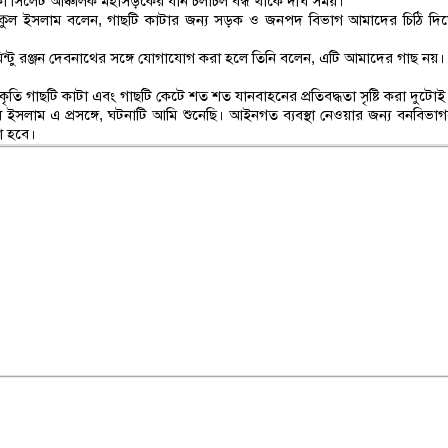
ঢাকা সিলেট আঞ্চলিক মহাসড়কের যান চলাচল বন্ধ থাকে দীর্ঘ সময়।
রফিকুল ইসলাম বলেন, গাছটি কাটার জন্য সড়ক ও জনপদ বিভাগ আমাদের চিঠি দি
ন্টু রঞ্জন দেবনাথের সঙ্গে যোগাযোগ করা হলে তিনি বলেন, এটি আমাদের গাছ নয়।
াকৃতি গাছটি কাটা এবং গাছটি কেটে শত শত যানবাহনের প্রতিবদ্ধতা সৃষ্টি করা দুট
ুল ইসলাম এ প্রসঙ্গে, ঘটনাটি আমি শুনেছি। আইনগত ব্যবস্থা নেওয়ার জন্য বনবিভাগ
য়া হবে।