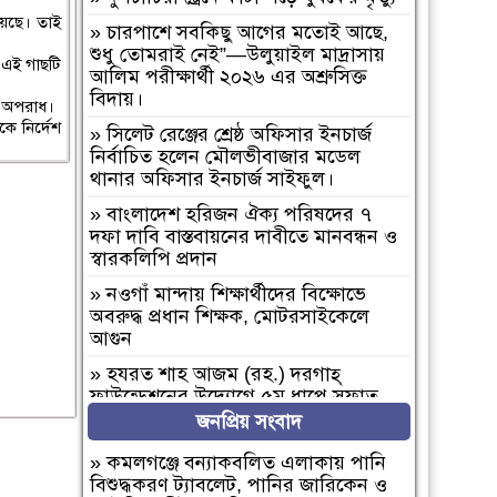
য়েছে। তাই
»
চারপাশে সবকিছু আগের মতোই আছে,
শুধু তোমরাই নেই”—উলুয়াইল মাদ্রাসায়
 এই গাছটি
আলিম পরীক্ষার্থী ২০২৬ এর অশ্রুসিক্ত
বিদায়।
োই অপরাধ।
কে নির্দেশ
»
সিলেট রেঞ্জের শ্রেষ্ঠ অফিসার ইনচার্জ
নির্বাচিত হলেন মৌলভীবাজার মডেল
থানার অফিসার ইনচার্জ সাইফুল।
»
বাংলাদেশ হরিজন ঐক্য পরিষদের ৭
দফা দাবি বাস্তবায়নের দাবীতে মানবন্ধন ও
স্বারকলিপি প্রদান
»
নওগাঁ মান্দায় শিক্ষার্থীদের বিক্ষোভে
অবরুদ্ধ প্রধান শিক্ষক, মোটরসাইকেলে
আগুন
»
হযরত শাহ আজম (রহ.) দরগাহ্
ফাউন্ডেশনের উদ্যোগে ৫ম ধাপে সফাত
আলী সিনিয়র ফাজিল ডিগ্রি মাদ্রাসায়
জনপ্রিয় সংবাদ
বৃক্ষরোপণ কর্মসূচি সম্পন্ন
»
কমলগঞ্জে বন্যাকবলিত এলাকায় পানি
»
নওগাঁ পত্নীতলা ব্যাটালিয়নের অভিযানে,
বিশুদ্ধকরণ ট্যাবলেট, পানির জারিকেন ও