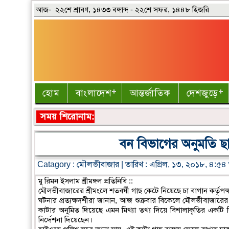
আজ- ২২শে শ্রাবণ, ১৪৩৩ বঙ্গাব্দ - ২২শে সফর, ১৪৪৮ হিজরি
হোম
বাংলাদেশ
আন্তর্জাতিক
দেশজুড়ে
সময় শিরোনাম:
বন বিভাগের অনুমতি ছা
Catagory :
মৌলভীবাজার
| তারিখ : এপ্রিল, ১৩, ২০১৮, ৪:৫৪ 
মু রিমন ইসলাম শ্রীমঙ্গল প্রতিনিধি ::
মৌলভীবাজারের শ্রীমংলে শতবর্ষী গাছ কেটে নিয়েছে চা বাগান কর্তৃপ
ঘটনার প্রত্যক্ষদর্শীরা জানান, আজ শুক্রবার বিকেলে মৌলভীবাজার
কাটার অনুমিত দিয়েছে এমন মিথ্যা তথ্য দিয়ে বিশালাকৃতির একটি
নির্দেশনা দিয়েছেন।