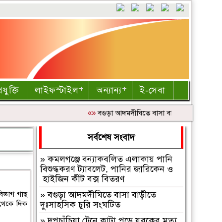
রযুক্তি
লাইফস্টাইল
অন্যান্য
ই-সেবা
«»
বগুড়া আদমদীঘিতে বাসা বাড়ীতে দুঃসাহসিক চু
সর্বশেষ সংবাদ
»
কমলগঞ্জে বন্যাকবলিত এলাকায় পানি
বিশুদ্ধকরণ ট্যাবলেট, পানির জারিকেন ও
হাইজিন কীট বক্স বিতরণ
বিভাগ গাছ
»
বগুড়া আদমদীঘিতে বাসা বাড়ীতে
 থেকে দিক
দুঃসাহসিক চুরি সংঘটিত
»
দুপচাঁচিয়া ট্রেনে কাটা পড়ে যুবকের মৃত্যু